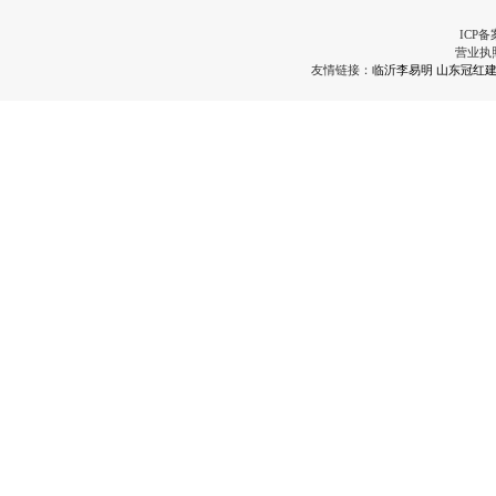
ICP备
营业执
友情链接：
临沂李易明
山东冠红