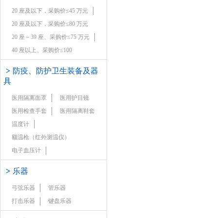
20 座及以下，采购价≤45 万元
20 座及以下，采购价≤80 万元
20 座－39 座、采购价≤75 万元
40 座以上、采购价≤100
>
防疫、防护卫生装备及器
具
医用隔离面罩
医用护目镜
医用检查手套
医用隔离鞋套
温度计
额温枪（红外测温仪）
电子血压计
>
乐器
弓弦乐器
管乐器
打击乐器
键盘乐器