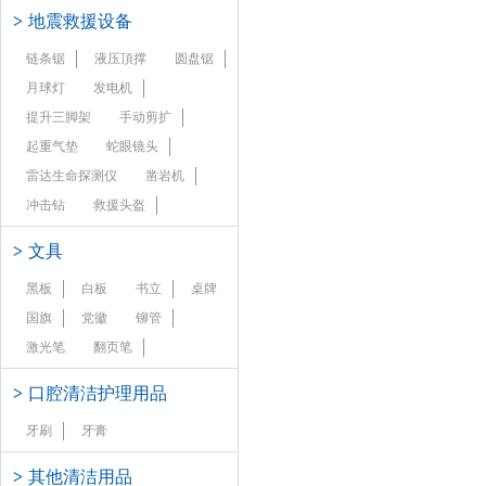
>
地震救援设备
链条锯
液压頂撑
圆盘锯
月球灯
发电机
提升三脚架
手动剪扩
起重气垫
蛇眼镜头
雷达生命探测仪
凿岩机
冲击钻
救援头盔
>
文具
黑板
白板
书立
桌牌
国旗
党徽
铆管
激光笔
翻页笔
>
口腔清洁护理用品
牙刷
牙膏
>
其他清洁用品