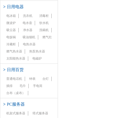
>
日用电器
电冰箱
洗衣机
消毒柜
微波炉
电水壶
饮水机
吸尘器
净水器
洗碗机
电饭锅
吸油烟机
燃气灶
冷藏柜
电热水器
燃气热水器
热泵热水器
太阳能热水器
电磁炉
>
日用百货
普通电话机
钟表
台灯
插排
毛巾
手电筒
台布（桌布）
>
PC服务器
机架式服务器
塔式服务器