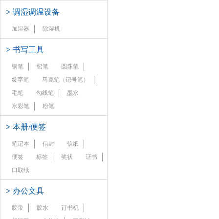
>
调湿调温设备
加湿器
除湿机
>
书写工具
钢笔
铅笔
圆珠笔
签字笔
马克笔（记号笔）
毛笔
勾线笔
墨水
水彩笔
粉笔
>
本册/便签
笔记本
信封
信纸
便签
标签
奖状
证书
口取纸
>
办公文具
胶带
胶水
订书机