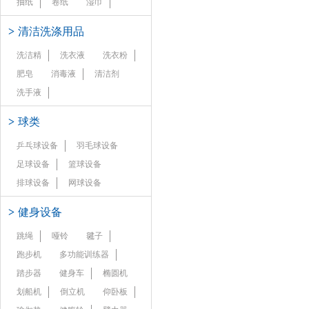
抽纸
卷纸
湿巾
>
清洁洗涤用品
洗洁精
洗衣液
洗衣粉
肥皂
消毒液
清洁剂
洗手液
>
球类
乒乓球设备
羽毛球设备
足球设备
篮球设备
排球设备
网球设备
>
健身设备
跳绳
哑铃
毽子
跑步机
多功能训练器
踏步器
健身车
椭圆机
划船机
倒立机
仰卧板