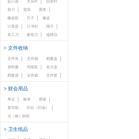
起订器
大头针
回形针
剪刀
笔筒
票夹
橡皮筋
尺子
橡皮
计算器
订书钉
绳子
美工刀
卷笔刀
地球仪
>
文件收纳
文件夹
文件袋
档案盒
资料册
书报架
名片盒
档案袋
证件套
文件筐
>
财会用品
单证
账本
票据
复写纸
印台（印油）
点（验）钞机
>
卫生纸品