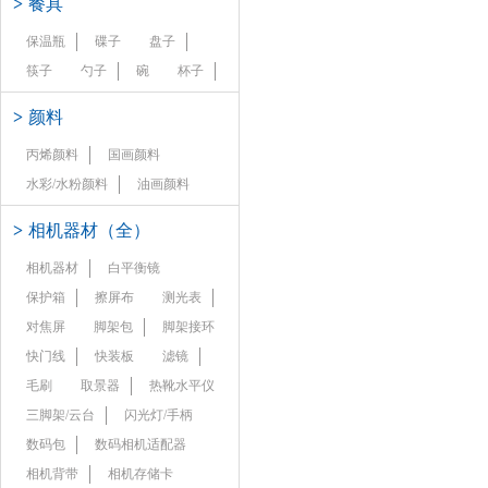
>
餐具
保温瓶
碟子
盘子
筷子
勺子
碗
杯子
>
颜料
丙烯颜料
国画颜料
水彩/水粉颜料
油画颜料
>
相机器材（全）
相机器材
白平衡镜
保护箱
擦屏布
测光表
对焦屏
脚架包
脚架接环
快门线
快装板
滤镜
毛刷
取景器
热靴水平仪
三脚架/云台
闪光灯/手柄
数码包
数码相机适配器
相机背带
相机存储卡