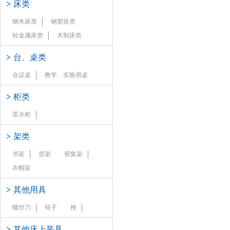
>
床类
钢木床类
钢塑床类
轻金属床类
木制床类
>
台、桌类
会议桌
教学、实验用桌
>
柜类
茶水柜
>
架类
书架
货架
密集架
衣帽架
>
其他用具
螺丝刀
钳子
挫
>
其他床上装具