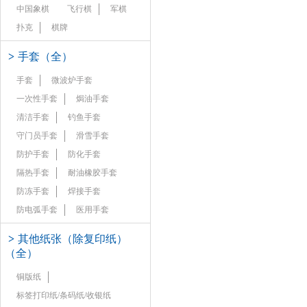
中国象棋
飞行棋
军棋
扑克
棋牌
>
手套（全）
手套
微波炉手套
一次性手套
焗油手套
清洁手套
钓鱼手套
守门员手套
滑雪手套
防护手套
防化手套
隔热手套
耐油橡胶手套
防冻手套
焊接手套
防电弧手套
医用手套
>
其他纸张（除复印纸）
（全）
铜版纸
标签打印纸/条码纸/收银纸