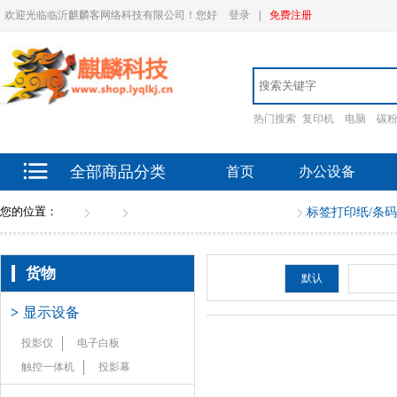
欢迎光临临沂麒麟客网络科技有限公司！您好
登录
|
免费注册
热门搜索
复印机
电脑
碳
全部商品分类
首页
办公设备
您的位置：
首页
货物
其他纸张（除复印纸）（全）
标签打印纸/条码
货物
排序：
默认
新品
>
显示设备
投影仪
电子白板
触控一体机
投影幕