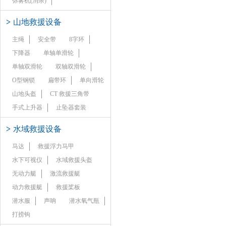
弥雾机(消杀)
>
山地救援设备
主绳
安全带
8字环
下降器
单轴单滑轮
单轴双滑轮
双轴双滑轮
O型钢锁
扁带环
单向滑轮
山地头盔
CT 救援三角带
手式上升器
止坠器套装
>
水域救援设备
马达
救援浮力马甲
水下可视仪
水域救援头盔
无动力艇
激流救援艇
动力救援艇
救援桨板
潜水服
声呐
潜水氧气瓶
打捞钩