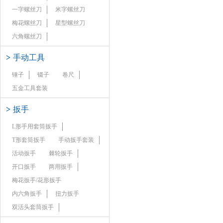
一字螺丝刀
米字螺丝刀
梅花螺丝刀
星型螺丝刀
六角螺丝刀
>
手动工具
锤子
镊子
卷尺
五金工具套装
>
扳手
L形手用套筒扳手
T形套筒扳手
手动扳手套装
活动扳手
棘轮扳手
开口扳手
两用扳手
梅花扳手/花形扳手
内六角扳手
扭力扳手
双活头套筒扳手