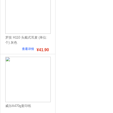
罗技 H110 头戴式耳麦 (单位:
个) 灰色
查看详情
¥41.90
威尔A470g复印纸