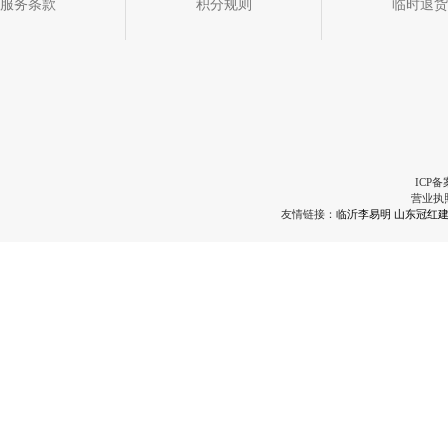
服务条款
积分规则
临时退货
ICP备
营业执
友情链接：
临沂李易明
山东冠红