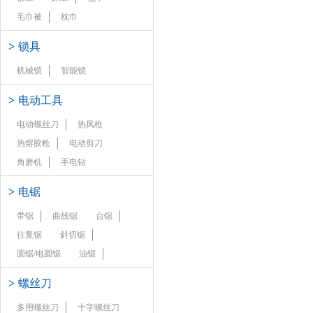
毛巾被
枕巾
>
锁具
机械锁
智能锁
>
电动工具
电动螺丝刀
热风枪
热熔胶枪
电动剪刀
角磨机
手电钻
>
电锯
带锯
曲线锯
台锯
往复锯
斜切锯
圆锯/电圆锯
油锯
>
螺丝刀
多用螺丝刀
十字螺丝刀