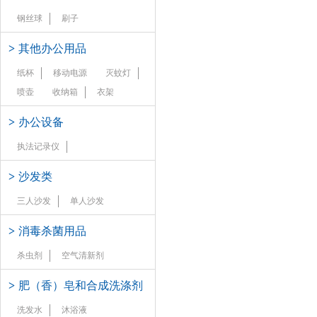
钢丝球
刷子
>
其他办公用品
纸杯
移动电源
灭蚊灯
喷壶
收纳箱
衣架
>
办公设备
执法记录仪
>
沙发类
三人沙发
单人沙发
>
消毒杀菌用品
杀虫剂
空气清新剂
>
肥（香）皂和合成洗涤剂
洗发水
沐浴液