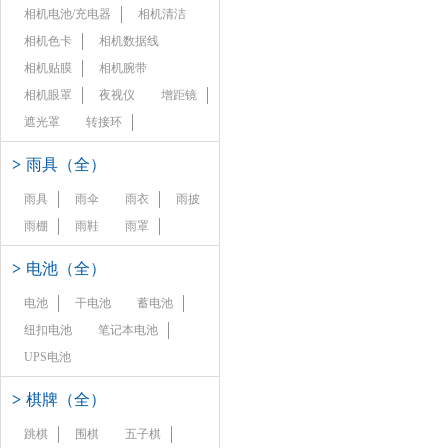
相机电池/充电器
相机清洁
相机色卡
相机数据线
相机贴膜
相机腕带
相机眼罩
夜视仪
增距镜
遮光罩
转接环
>
雨具（全）
雨具
雨伞
雨衣
雨披
雨棚
雨鞋
雨罩
>
电池（全）
电池
干电池
蓄电池
纽扣电池
笔记本电池
UPS电池
>
棋牌（全）
跳棋
围棋
五子棋