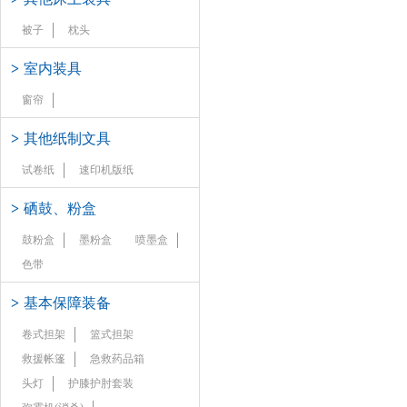
被子
枕头
>
室内装具
窗帘
>
其他纸制文具
试卷纸
速印机版纸
>
硒鼓、粉盒
鼓粉盒
墨粉盒
喷墨盒
色带
>
基本保障装备
卷式担架
篮式担架
救援帐篷
急救药品箱
头灯
护膝护肘套装