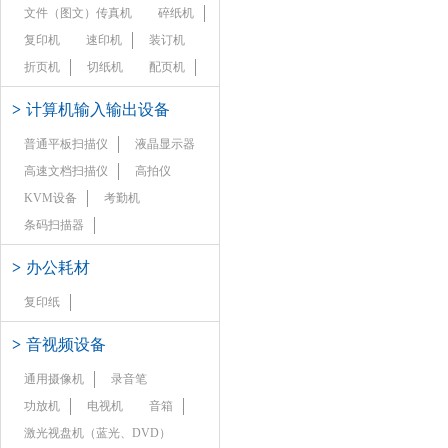
文件（图文）传真机
碎纸机
复印机
速印机
装订机
折页机
切纸机
配页机
>
计算机输入输出设备
普通平板扫描仪
液晶显示器
高速文档扫描仪
高拍仪
KVM设备
考勤机
条码扫描器
>
办公耗材
复印纸
>
音视频设备
通用摄像机
录音笔
功放机
电视机
音箱
激光视盘机（蓝光、DVD）