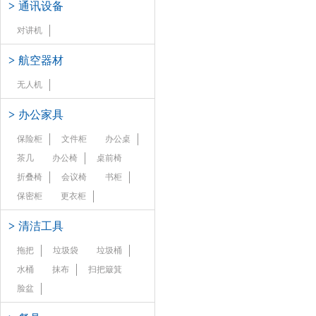
>
通讯设备
对讲机
>
航空器材
无人机
>
办公家具
保险柜
文件柜
办公桌
茶几
办公椅
桌前椅
折叠椅
会议椅
书柜
保密柜
更衣柜
>
清洁工具
拖把
垃圾袋
垃圾桶
水桶
抹布
扫把簸箕
脸盆