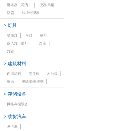
淋浴器（花洒）
便器/马桶
浴霸
垃圾处理器
>
灯具
吸顶灯
吊灯
壁灯
嵌入灯（射灯）
灯泡
灯管
>
建筑材料
内墙涂料
瓷质砖
木地板
壁纸
玻璃胶/美缝剂
>
存储设备
网络存储设备
>
载货汽车
皮卡车