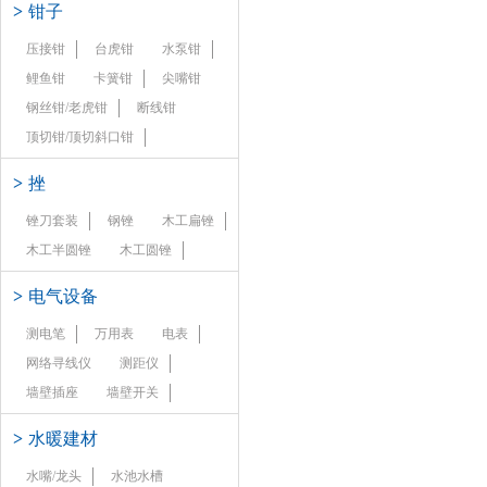
>
钳子
压接钳
台虎钳
水泵钳
鲤鱼钳
卡簧钳
尖嘴钳
钢丝钳/老虎钳
断线钳
顶切钳/顶切斜口钳
>
挫
锉刀套装
钢锉
木工扁锉
木工半圆锉
木工圆锉
>
电气设备
测电笔
万用表
电表
网络寻线仪
测距仪
墙壁插座
墙壁开关
>
水暖建材
水嘴/龙头
水池水槽