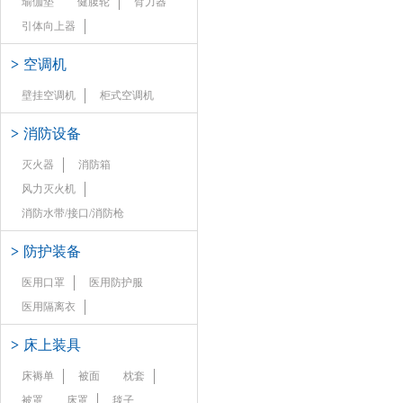
瑜伽垫
健腹轮
臂力器
引体向上器
>
空调机
壁挂空调机
柜式空调机
>
消防设备
灭火器
消防箱
风力灭火机
消防水带/接口/消防枪
>
防护装备
医用口罩
医用防护服
医用隔离衣
>
床上装具
床褥单
被面
枕套
被罩
床罩
毯子