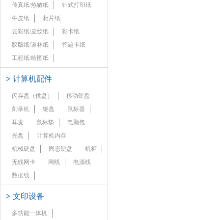
传真纸/热敏纸
针式打印纸
牛皮纸
相片纸
云彩纸/皮纹纸
彩卡纸
胶版纸/道林纸
答题卡纸
工程纸/绘图纸
>
计算机配件
闪存盘（优盘）
移动硬盘
刻录机
键盘
鼠标器
耳麦
鼠标垫
电脑包
光盘
计算机内存
机械硬盘
固态硬盘
机柜
无线网卡
网线
电源线
数据线
>
文印设备
多功能一体机