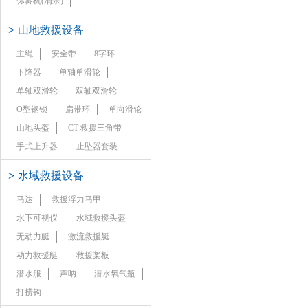
弥雾机(消杀)
>
山地救援设备
主绳
安全带
8字环
下降器
单轴单滑轮
单轴双滑轮
双轴双滑轮
O型钢锁
扁带环
单向滑轮
山地头盔
CT 救援三角带
手式上升器
止坠器套装
>
水域救援设备
马达
救援浮力马甲
水下可视仪
水域救援头盔
无动力艇
激流救援艇
动力救援艇
救援桨板
潜水服
声呐
潜水氧气瓶
打捞钩