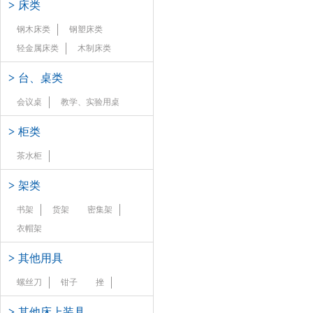
>
床类
钢木床类
钢塑床类
轻金属床类
木制床类
>
台、桌类
会议桌
教学、实验用桌
>
柜类
茶水柜
>
架类
书架
货架
密集架
衣帽架
>
其他用具
螺丝刀
钳子
挫
>
其他床上装具