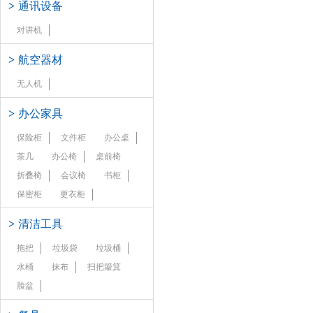
>
通讯设备
对讲机
>
航空器材
无人机
>
办公家具
保险柜
文件柜
办公桌
茶几
办公椅
桌前椅
折叠椅
会议椅
书柜
保密柜
更衣柜
>
清洁工具
拖把
垃圾袋
垃圾桶
水桶
抹布
扫把簸箕
脸盆