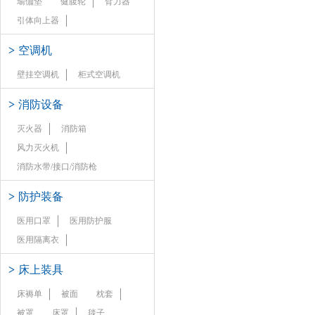
瑜伽垫
健腹轮
臂力器
引体向上器
>
空调机
壁挂空调机
柜式空调机
>
消防设备
灭火器
消防箱
风力灭火机
消防水带/接口/消防枪
>
防护装备
医用口罩
医用防护服
医用隔离衣
>
床上装具
床褥单
被面
枕套
被罩
床罩
毯子