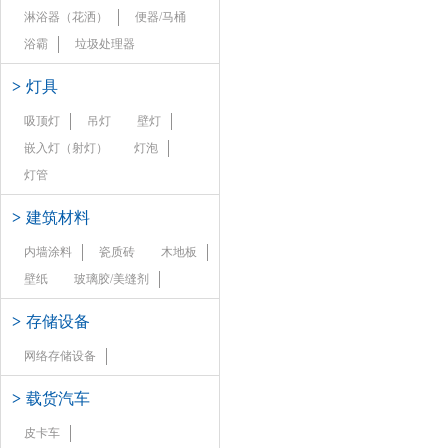
淋浴器（花洒）
便器/马桶
浴霸
垃圾处理器
>
灯具
吸顶灯
吊灯
壁灯
嵌入灯（射灯）
灯泡
灯管
>
建筑材料
内墙涂料
瓷质砖
木地板
壁纸
玻璃胶/美缝剂
>
存储设备
网络存储设备
>
载货汽车
皮卡车