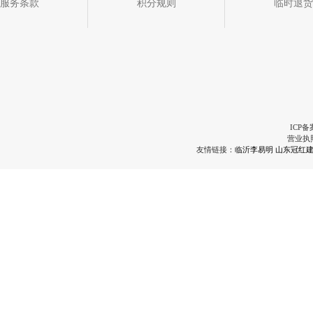
服务条款
积分规则
临时退货
ICP备
营业执
友情链接：
临沂李易明
山东冠红