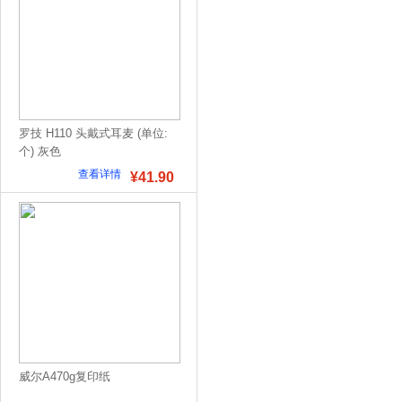
罗技 H110 头戴式耳麦 (单位:
个) 灰色
查看详情
¥41.90
威尔A470g复印纸