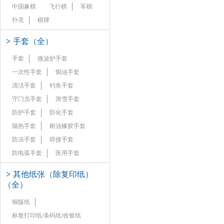
中国象棋
飞行棋
军棋
扑克
棋牌
>
手套（全）
手套
微波炉手套
一次性手套
焗油手套
清洁手套
钓鱼手套
守门员手套
滑雪手套
防护手套
防化手套
隔热手套
耐油橡胶手套
防冻手套
焊接手套
防电弧手套
医用手套
>
其他纸张（除复印纸）
（全）
铜版纸
标签打印纸/条码纸/收银纸