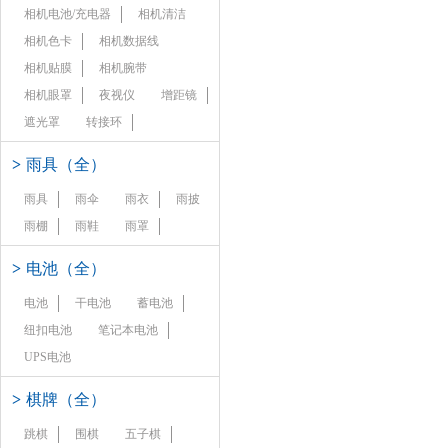
相机电池/充电器
相机清洁
相机色卡
相机数据线
相机贴膜
相机腕带
相机眼罩
夜视仪
增距镜
遮光罩
转接环
>
雨具（全）
雨具
雨伞
雨衣
雨披
雨棚
雨鞋
雨罩
>
电池（全）
电池
干电池
蓄电池
纽扣电池
笔记本电池
UPS电池
>
棋牌（全）
跳棋
围棋
五子棋