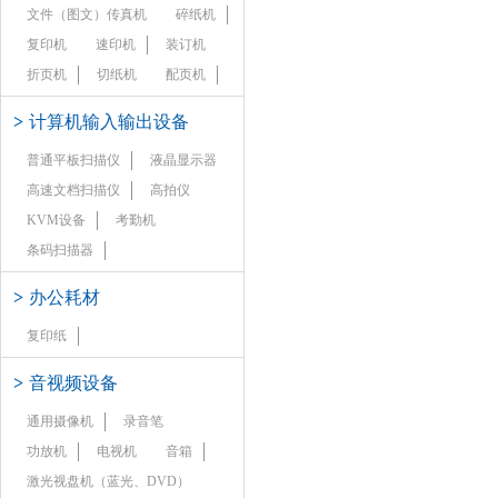
文件（图文）传真机
碎纸机
复印机
速印机
装订机
折页机
切纸机
配页机
>
计算机输入输出设备
普通平板扫描仪
液晶显示器
高速文档扫描仪
高拍仪
KVM设备
考勤机
条码扫描器
>
办公耗材
复印纸
>
音视频设备
通用摄像机
录音笔
功放机
电视机
音箱
激光视盘机（蓝光、DVD）