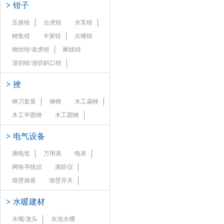
>
钳子
压接钳
台虎钳
水泵钳
鲤鱼钳
卡簧钳
尖嘴钳
钢丝钳/老虎钳
断线钳
顶切钳/顶切斜口钳
>
挫
锉刀套装
钢锉
木工扁锉
木工半圆锉
木工圆锉
>
电气设备
测电笔
万用表
电表
网络寻线仪
测距仪
墙壁插座
墙壁开关
>
水暖建材
水嘴/龙头
水池水槽