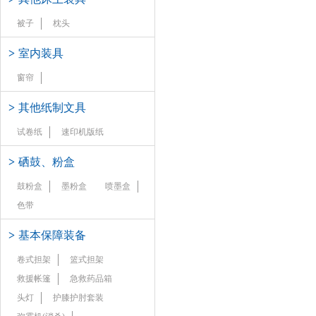
被子
枕头
>
室内装具
窗帘
>
其他纸制文具
试卷纸
速印机版纸
>
硒鼓、粉盒
鼓粉盒
墨粉盒
喷墨盒
色带
>
基本保障装备
卷式担架
篮式担架
救援帐篷
急救药品箱
头灯
护膝护肘套装