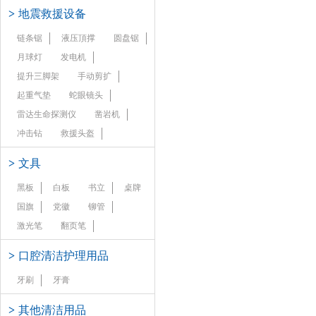
>
地震救援设备
链条锯
液压頂撑
圆盘锯
月球灯
发电机
提升三脚架
手动剪扩
起重气垫
蛇眼镜头
雷达生命探测仪
凿岩机
冲击钻
救援头盔
>
文具
黑板
白板
书立
桌牌
国旗
党徽
铆管
激光笔
翻页笔
>
口腔清洁护理用品
牙刷
牙膏
>
其他清洁用品