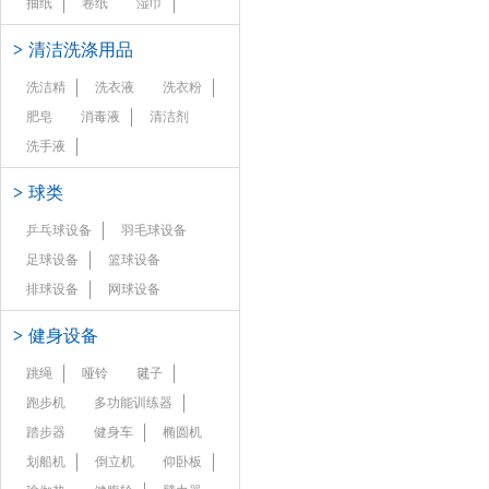
抽纸
卷纸
湿巾
>
清洁洗涤用品
洗洁精
洗衣液
洗衣粉
肥皂
消毒液
清洁剂
洗手液
>
球类
乒乓球设备
羽毛球设备
足球设备
篮球设备
排球设备
网球设备
>
健身设备
跳绳
哑铃
毽子
跑步机
多功能训练器
踏步器
健身车
椭圆机
划船机
倒立机
仰卧板