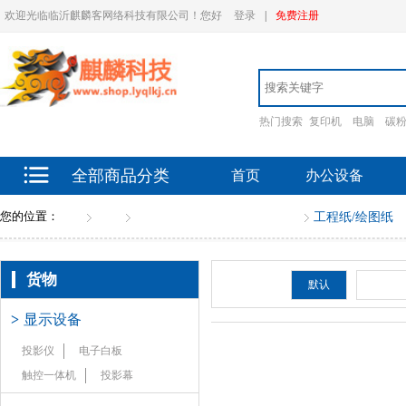
欢迎光临临沂麒麟客网络科技有限公司！您好
登录
|
免费注册
热门搜索
复印机
电脑
碳
全部商品分类
首页
办公设备
您的位置：
首页
货物
其他纸张（除复印纸）（全）
工程纸/绘图纸
货物
排序：
默认
新品
>
显示设备
投影仪
电子白板
触控一体机
投影幕