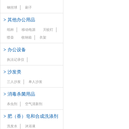
钢丝球
刷子
>
其他办公用品
纸杯
移动电源
灭蚊灯
喷壶
收纳箱
衣架
>
办公设备
执法记录仪
>
沙发类
三人沙发
单人沙发
>
消毒杀菌用品
杀虫剂
空气清新剂
>
肥（香）皂和合成洗涤剂
洗发水
沐浴液