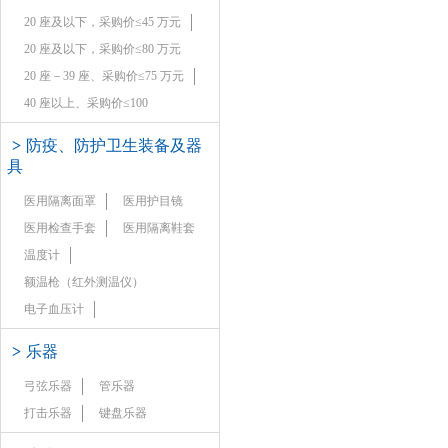
20 座及以下，采购价≤45 万元
20 座及以下，采购价≤80 万元
20 座－39 座、采购价≤75 万元
40 座以上、采购价≤100
>
防疫、防护卫生装备及器
具
医用隔离面罩
医用护目镜
医用检查手套
医用隔离鞋套
温度计
额温枪（红外测温仪）
电子血压计
>
乐器
弓弦乐器
管乐器
打击乐器
键盘乐器