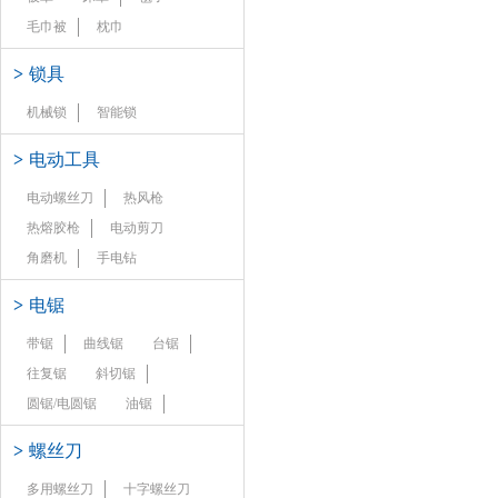
毛巾被
枕巾
>
锁具
机械锁
智能锁
>
电动工具
电动螺丝刀
热风枪
热熔胶枪
电动剪刀
角磨机
手电钻
>
电锯
带锯
曲线锯
台锯
往复锯
斜切锯
圆锯/电圆锯
油锯
>
螺丝刀
多用螺丝刀
十字螺丝刀