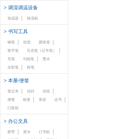
>
调湿调温设备
加湿器
除湿机
>
书写工具
钢笔
铅笔
圆珠笔
签字笔
马克笔（记号笔）
毛笔
勾线笔
墨水
水彩笔
粉笔
>
本册/便签
笔记本
信封
信纸
便签
标签
奖状
证书
口取纸
>
办公文具
胶带
胶水
订书机