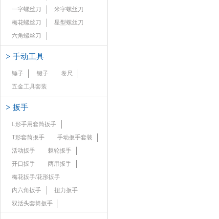
一字螺丝刀
米字螺丝刀
梅花螺丝刀
星型螺丝刀
六角螺丝刀
>
手动工具
锤子
镊子
卷尺
五金工具套装
>
扳手
L形手用套筒扳手
T形套筒扳手
手动扳手套装
活动扳手
棘轮扳手
开口扳手
两用扳手
梅花扳手/花形扳手
内六角扳手
扭力扳手
双活头套筒扳手