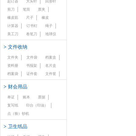
起订器
大头针
回形针
剪刀
笔筒
票夹
橡皮筋
尺子
橡皮
计算器
订书钉
绳子
美工刀
卷笔刀
地球仪
>
文件收纳
文件夹
文件袋
档案盒
资料册
书报架
名片盒
档案袋
证件套
文件筐
>
财会用品
单证
账本
票据
复写纸
印台（印油）
点（验）钞机
>
卫生纸品