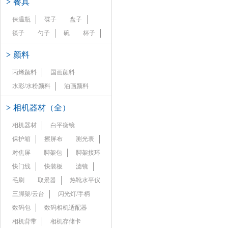
>
餐具
保温瓶
碟子
盘子
筷子
勺子
碗
杯子
>
颜料
丙烯颜料
国画颜料
水彩/水粉颜料
油画颜料
>
相机器材（全）
相机器材
白平衡镜
保护箱
擦屏布
测光表
对焦屏
脚架包
脚架接环
快门线
快装板
滤镜
毛刷
取景器
热靴水平仪
三脚架/云台
闪光灯/手柄
数码包
数码相机适配器
相机背带
相机存储卡