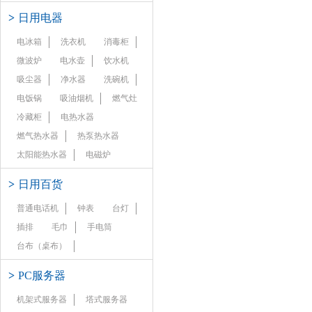
>
日用电器
电冰箱
洗衣机
消毒柜
微波炉
电水壶
饮水机
吸尘器
净水器
洗碗机
电饭锅
吸油烟机
燃气灶
冷藏柜
电热水器
燃气热水器
热泵热水器
太阳能热水器
电磁炉
>
日用百货
普通电话机
钟表
台灯
插排
毛巾
手电筒
台布（桌布）
>
PC服务器
机架式服务器
塔式服务器