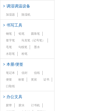
>
调湿调温设备
加湿器
除湿机
>
书写工具
钢笔
铅笔
圆珠笔
签字笔
马克笔（记号笔）
毛笔
勾线笔
墨水
水彩笔
粉笔
>
本册/便签
笔记本
信封
信纸
便签
标签
奖状
证书
口取纸
>
办公文具
胶带
胶水
订书机