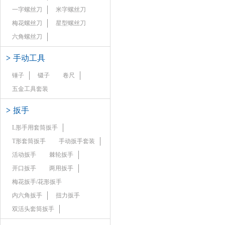
一字螺丝刀
米字螺丝刀
梅花螺丝刀
星型螺丝刀
六角螺丝刀
>
手动工具
锤子
镊子
卷尺
五金工具套装
>
扳手
L形手用套筒扳手
T形套筒扳手
手动扳手套装
活动扳手
棘轮扳手
开口扳手
两用扳手
梅花扳手/花形扳手
内六角扳手
扭力扳手
双活头套筒扳手