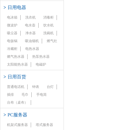
>
日用电器
电冰箱
洗衣机
消毒柜
微波炉
电水壶
饮水机
吸尘器
净水器
洗碗机
电饭锅
吸油烟机
燃气灶
冷藏柜
电热水器
燃气热水器
热泵热水器
太阳能热水器
电磁炉
>
日用百货
普通电话机
钟表
台灯
插排
毛巾
手电筒
台布（桌布）
>
PC服务器
机架式服务器
塔式服务器