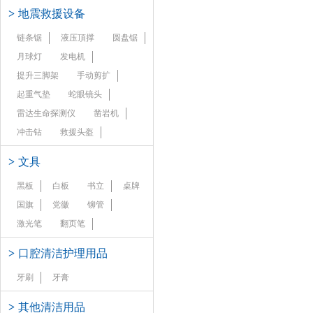
>
地震救援设备
链条锯
液压頂撑
圆盘锯
月球灯
发电机
提升三脚架
手动剪扩
起重气垫
蛇眼镜头
雷达生命探测仪
凿岩机
冲击钻
救援头盔
>
文具
黑板
白板
书立
桌牌
国旗
党徽
铆管
激光笔
翻页笔
>
口腔清洁护理用品
牙刷
牙膏
>
其他清洁用品