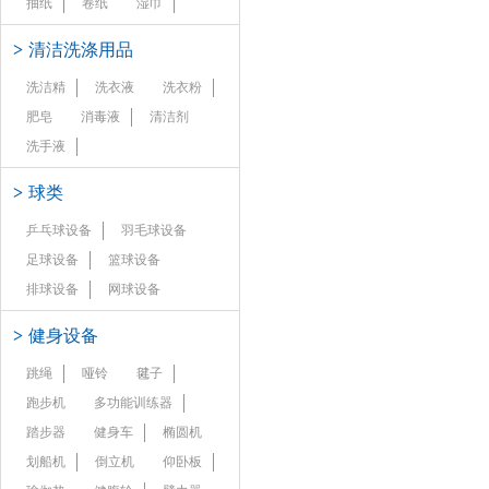
抽纸
卷纸
湿巾
>
清洁洗涤用品
洗洁精
洗衣液
洗衣粉
肥皂
消毒液
清洁剂
洗手液
>
球类
乒乓球设备
羽毛球设备
足球设备
篮球设备
排球设备
网球设备
>
健身设备
跳绳
哑铃
毽子
跑步机
多功能训练器
踏步器
健身车
椭圆机
划船机
倒立机
仰卧板