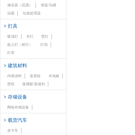
淋浴器（花洒）
便器/马桶
浴霸
垃圾处理器
>
灯具
吸顶灯
吊灯
壁灯
嵌入灯（射灯）
灯泡
灯管
>
建筑材料
内墙涂料
瓷质砖
木地板
壁纸
玻璃胶/美缝剂
>
存储设备
网络存储设备
>
载货汽车
皮卡车