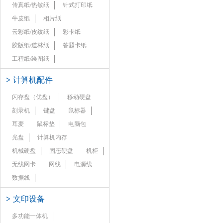
传真纸/热敏纸
针式打印纸
牛皮纸
相片纸
云彩纸/皮纹纸
彩卡纸
胶版纸/道林纸
答题卡纸
工程纸/绘图纸
>
计算机配件
闪存盘（优盘）
移动硬盘
刻录机
键盘
鼠标器
耳麦
鼠标垫
电脑包
光盘
计算机内存
机械硬盘
固态硬盘
机柜
无线网卡
网线
电源线
数据线
>
文印设备
多功能一体机