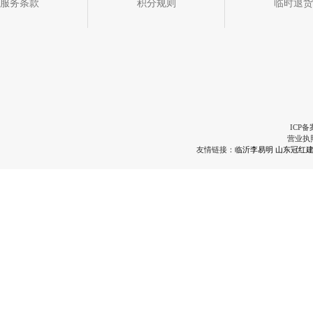
服务条款
积分规则
临时退货
ICP备
营业执
友情链接：
临沂李易明
山东冠红