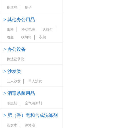
钢丝球
刷子
>
其他办公用品
纸杯
移动电源
灭蚊灯
喷壶
收纳箱
衣架
>
办公设备
执法记录仪
>
沙发类
三人沙发
单人沙发
>
消毒杀菌用品
杀虫剂
空气清新剂
>
肥（香）皂和合成洗涤剂
洗发水
沐浴液