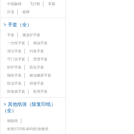
中国象棋
飞行棋
军棋
扑克
棋牌
>
手套（全）
手套
微波炉手套
一次性手套
焗油手套
清洁手套
钓鱼手套
守门员手套
滑雪手套
防护手套
防化手套
隔热手套
耐油橡胶手套
防冻手套
焊接手套
防电弧手套
医用手套
>
其他纸张（除复印纸）
（全）
铜版纸
标签打印纸/条码纸/收银纸