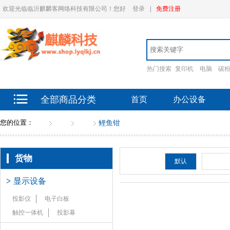
欢迎光临临沂麒麟客网络科技有限公司！您好
登录
|
免费注册
热门搜索
复印机
电脑
碳
全部商品分类
首页
办公设备
您的位置：
首页
货物
钳子
鲤鱼钳
货物
排序：
默认
新品
>
显示设备
投影仪
电子白板
触控一体机
投影幕