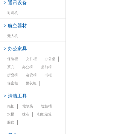
>
通讯设备
对讲机
>
航空器材
无人机
>
办公家具
保险柜
文件柜
办公桌
茶几
办公椅
桌前椅
折叠椅
会议椅
书柜
保密柜
更衣柜
>
清洁工具
拖把
垃圾袋
垃圾桶
水桶
抹布
扫把簸箕
脸盆