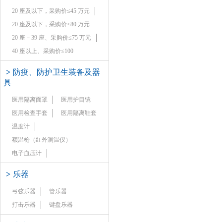
20 座及以下，采购价≤45 万元
20 座及以下，采购价≤80 万元
20 座－39 座、采购价≤75 万元
40 座以上、采购价≤100
>
防疫、防护卫生装备及器
具
医用隔离面罩
医用护目镜
医用检查手套
医用隔离鞋套
温度计
额温枪（红外测温仪）
电子血压计
>
乐器
弓弦乐器
管乐器
打击乐器
键盘乐器