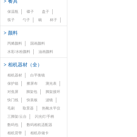
>
餐具
保温瓶
碟子
盘子
筷子
勺子
碗
杯子
>
颜料
丙烯颜料
国画颜料
水彩/水粉颜料
油画颜料
>
相机器材（全）
相机器材
白平衡镜
保护箱
擦屏布
测光表
对焦屏
脚架包
脚架接环
快门线
快装板
滤镜
毛刷
取景器
热靴水平仪
三脚架/云台
闪光灯/手柄
数码包
数码相机适配器
相机背带
相机存储卡