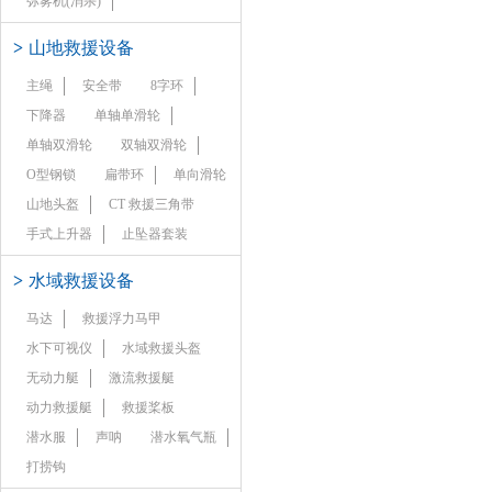
弥雾机(消杀)
>
山地救援设备
主绳
安全带
8字环
下降器
单轴单滑轮
单轴双滑轮
双轴双滑轮
O型钢锁
扁带环
单向滑轮
山地头盔
CT 救援三角带
手式上升器
止坠器套装
>
水域救援设备
马达
救援浮力马甲
水下可视仪
水域救援头盔
无动力艇
激流救援艇
动力救援艇
救援桨板
潜水服
声呐
潜水氧气瓶
打捞钩