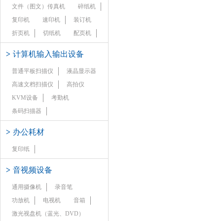
文件（图文）传真机
碎纸机
复印机
速印机
装订机
折页机
切纸机
配页机
>
计算机输入输出设备
普通平板扫描仪
液晶显示器
高速文档扫描仪
高拍仪
KVM设备
考勤机
条码扫描器
>
办公耗材
复印纸
>
音视频设备
通用摄像机
录音笔
功放机
电视机
音箱
激光视盘机（蓝光、DVD）