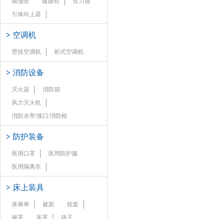
瑜伽垫
健腹轮
臂力器
引体向上器
>
空调机
壁挂空调机
柜式空调机
>
消防设备
灭火器
消防箱
风力灭火机
消防水带/接口/消防枪
>
防护装备
医用口罩
医用防护服
医用隔离衣
>
床上装具
床褥单
被面
枕套
被罩
床罩
毯子