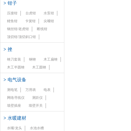
>
钳子
压接钳
台虎钳
水泵钳
鲤鱼钳
卡簧钳
尖嘴钳
钢丝钳/老虎钳
断线钳
顶切钳/顶切斜口钳
>
挫
锉刀套装
钢锉
木工扁锉
木工半圆锉
木工圆锉
>
电气设备
测电笔
万用表
电表
网络寻线仪
测距仪
墙壁插座
墙壁开关
>
水暖建材
水嘴/龙头
水池水槽