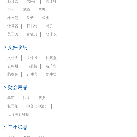
起订器
大头针
回形针
剪刀
笔筒
票夹
橡皮筋
尺子
橡皮
计算器
订书钉
绳子
美工刀
卷笔刀
地球仪
>
文件收纳
文件夹
文件袋
档案盒
资料册
书报架
名片盒
档案袋
证件套
文件筐
>
财会用品
单证
账本
票据
复写纸
印台（印油）
点（验）钞机
>
卫生纸品