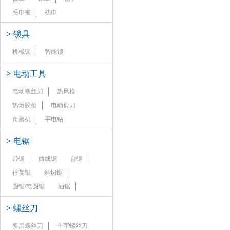
毛巾被
枕巾
>
锁具
机械锁
智能锁
>
电动工具
电动螺丝刀
热风枪
热熔胶枪
电动剪刀
角磨机
手电钻
>
电锯
带锯
曲线锯
台锯
往复锯
斜切锯
圆锯/电圆锯
油锯
>
螺丝刀
多用螺丝刀
十字螺丝刀