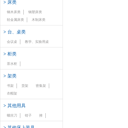
>
床类
钢木床类
钢塑床类
轻金属床类
木制床类
>
台、桌类
会议桌
教学、实验用桌
>
柜类
茶水柜
>
架类
书架
货架
密集架
衣帽架
>
其他用具
螺丝刀
钳子
挫
>
其他床上装具