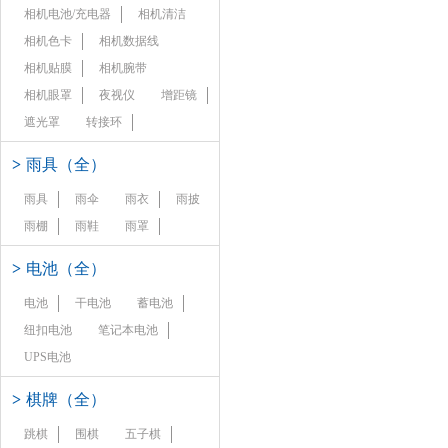
相机电池/充电器
相机清洁
相机色卡
相机数据线
相机贴膜
相机腕带
相机眼罩
夜视仪
增距镜
遮光罩
转接环
>
雨具（全）
雨具
雨伞
雨衣
雨披
雨棚
雨鞋
雨罩
>
电池（全）
电池
干电池
蓄电池
纽扣电池
笔记本电池
UPS电池
>
棋牌（全）
跳棋
围棋
五子棋