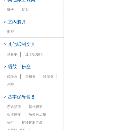
被子
枕头
>
室内装具
窗帘
>
其他纸制文具
试卷纸
速印机版纸
>
硒鼓、粉盒
鼓粉盒
墨粉盒
喷墨盒
色带
>
基本保障装备
卷式担架
篮式担架
救援帐篷
急救药品箱
头灯
护膝护肘套装