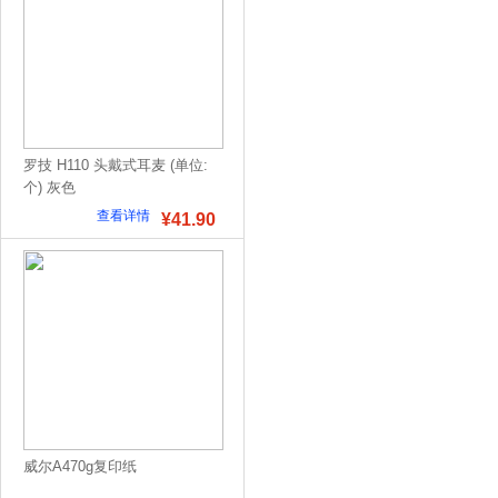
罗技 H110 头戴式耳麦 (单位:
个) 灰色
查看详情
¥41.90
威尔A470g复印纸