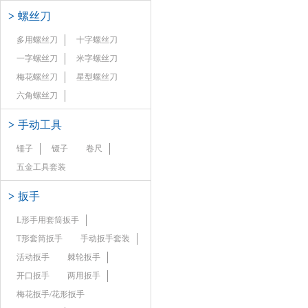
>
螺丝刀
多用螺丝刀
十字螺丝刀
一字螺丝刀
米字螺丝刀
梅花螺丝刀
星型螺丝刀
六角螺丝刀
>
手动工具
锤子
镊子
卷尺
五金工具套装
>
扳手
L形手用套筒扳手
T形套筒扳手
手动扳手套装
活动扳手
棘轮扳手
开口扳手
两用扳手
梅花扳手/花形扳手