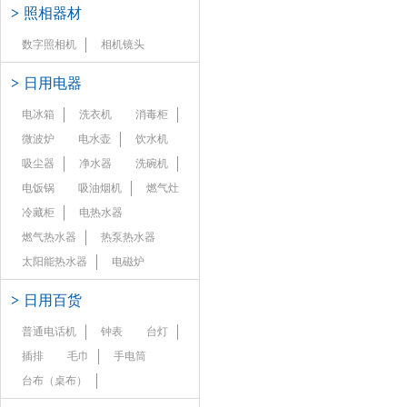
>
照相器材
数字照相机
相机镜头
>
日用电器
电冰箱
洗衣机
消毒柜
微波炉
电水壶
饮水机
吸尘器
净水器
洗碗机
电饭锅
吸油烟机
燃气灶
冷藏柜
电热水器
燃气热水器
热泵热水器
太阳能热水器
电磁炉
>
日用百货
普通电话机
钟表
台灯
插排
毛巾
手电筒
台布（桌布）