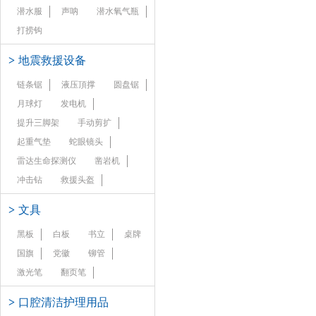
潜水服
声呐
潜水氧气瓶
打捞钩
>
地震救援设备
链条锯
液压頂撑
圆盘锯
月球灯
发电机
提升三脚架
手动剪扩
起重气垫
蛇眼镜头
雷达生命探测仪
凿岩机
冲击钻
救援头盔
>
文具
黑板
白板
书立
桌牌
国旗
党徽
铆管
激光笔
翻页笔
>
口腔清洁护理用品