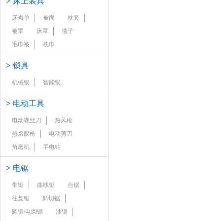
>
床上装具
床褥单
被面
枕套
被罩
床罩
毯子
毛巾被
枕巾
>
锁具
机械锁
智能锁
>
电动工具
电动螺丝刀
热风枪
热熔胶枪
电动剪刀
角磨机
手电钻
>
电锯
带锯
曲线锯
台锯
往复锯
斜切锯
圆锯/电圆锯
油锯