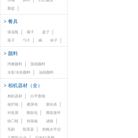
水桶
抹布
扫把簸箕
脸盆
>
餐具
保温瓶
碟子
盘子
筷子
勺子
碗
杯子
>
颜料
丙烯颜料
国画颜料
水彩/水粉颜料
油画颜料
>
相机器材（全）
相机器材
白平衡镜
保护箱
擦屏布
测光表
对焦屏
脚架包
脚架接环
快门线
快装板
滤镜
毛刷
取景器
热靴水平仪
三脚架/云台
闪光灯/手柄