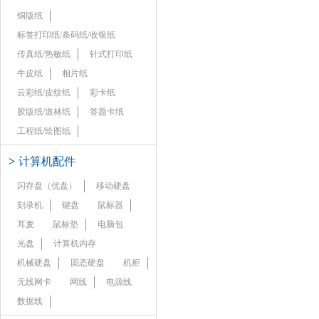
铜版纸
标签打印纸/条码纸/收银纸
传真纸/热敏纸
针式打印纸
牛皮纸
相片纸
云彩纸/皮纹纸
彩卡纸
胶版纸/道林纸
答题卡纸
工程纸/绘图纸
>
计算机配件
闪存盘（优盘）
移动硬盘
刻录机
键盘
鼠标器
耳麦
鼠标垫
电脑包
光盘
计算机内存
机械硬盘
固态硬盘
机柜
无线网卡
网线
电源线
数据线