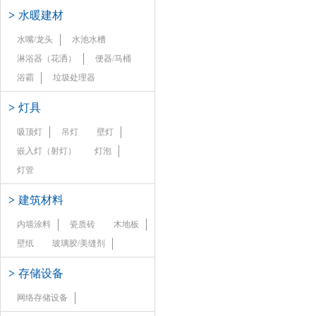
>
水暖建材
水嘴/龙头
水池水槽
淋浴器（花洒）
便器/马桶
浴霸
垃圾处理器
>
灯具
吸顶灯
吊灯
壁灯
嵌入灯（射灯）
灯泡
灯管
>
建筑材料
内墙涂料
瓷质砖
木地板
壁纸
玻璃胶/美缝剂
>
存储设备
网络存储设备