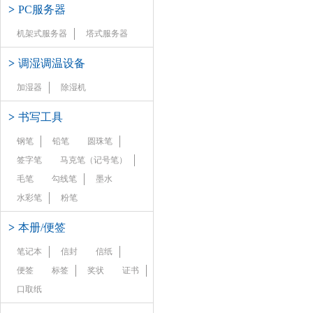
>
PC服务器
机架式服务器
塔式服务器
>
调湿调温设备
加湿器
除湿机
>
书写工具
钢笔
铅笔
圆珠笔
签字笔
马克笔（记号笔）
毛笔
勾线笔
墨水
水彩笔
粉笔
>
本册/便签
笔记本
信封
信纸
便签
标签
奖状
证书
口取纸