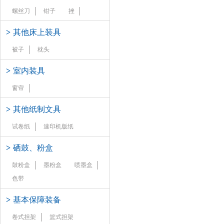
螺丝刀
钳子
挫
>
其他床上装具
被子
枕头
>
室内装具
窗帘
>
其他纸制文具
试卷纸
速印机版纸
>
硒鼓、粉盒
鼓粉盒
墨粉盒
喷墨盒
色带
>
基本保障装备
卷式担架
篮式担架