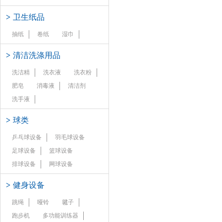
>
卫生纸品
抽纸
卷纸
湿巾
>
清洁洗涤用品
洗洁精
洗衣液
洗衣粉
肥皂
消毒液
清洁剂
洗手液
>
球类
乒乓球设备
羽毛球设备
足球设备
篮球设备
排球设备
网球设备
>
健身设备
跳绳
哑铃
毽子
跑步机
多功能训练器