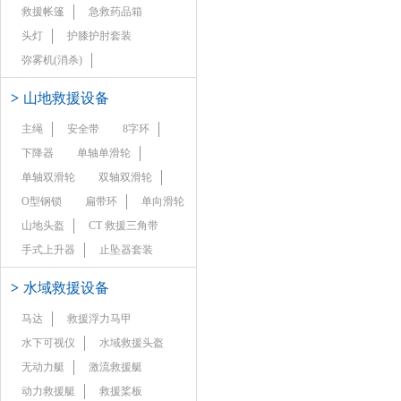
救援帐篷
急救药品箱
头灯
护膝护肘套装
弥雾机(消杀)
>
山地救援设备
主绳
安全带
8字环
下降器
单轴单滑轮
单轴双滑轮
双轴双滑轮
O型钢锁
扁带环
单向滑轮
山地头盔
CT 救援三角带
手式上升器
止坠器套装
>
水域救援设备
马达
救援浮力马甲
水下可视仪
水域救援头盔
无动力艇
激流救援艇
动力救援艇
救援桨板