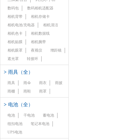
数码包
数码相机适配器
相机背带
相机存储卡
相机电池/充电器
相机清洁
相机色卡
相机数据线
相机贴膜
相机腕带
相机眼罩
夜视仪
增距镜
遮光罩
转接环
>
雨具（全）
雨具
雨伞
雨衣
雨披
雨棚
雨鞋
雨罩
>
电池（全）
电池
干电池
蓄电池
纽扣电池
笔记本电池
UPS电池