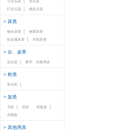
弓弦乐器
管乐器
打击乐器
键盘乐器
>
床类
钢木床类
钢塑床类
轻金属床类
木制床类
>
台、桌类
会议桌
教学、实验用桌
>
柜类
茶水柜
>
架类
书架
货架
密集架
衣帽架
>
其他用具