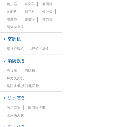
踏步器
健身车
椭圆机
划船机
倒立机
仰卧板
瑜伽垫
健腹轮
臂力器
引体向上器
>
空调机
壁挂空调机
柜式空调机
>
消防设备
灭火器
消防箱
风力灭火机
消防水带/接口/消防枪
>
防护装备
医用口罩
医用防护服
医用隔离衣