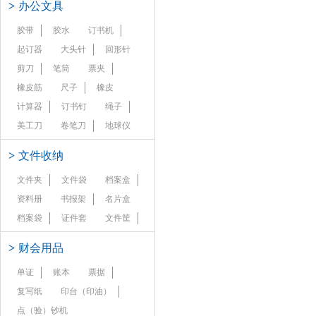
>
办公文具
胶带
胶水
订书机
起订器
大头针
回形针
剪刀
笔筒
票夹
橡皮筋
尺子
橡皮
计算器
订书钉
绳子
美工刀
卷笔刀
地球仪
>
文件收纳
文件夹
文件袋
档案盒
资料册
书报架
名片盒
档案袋
证件套
文件筐
>
财会用品
单证
账本
票据
复写纸
印台（印油）
点（验）钞机