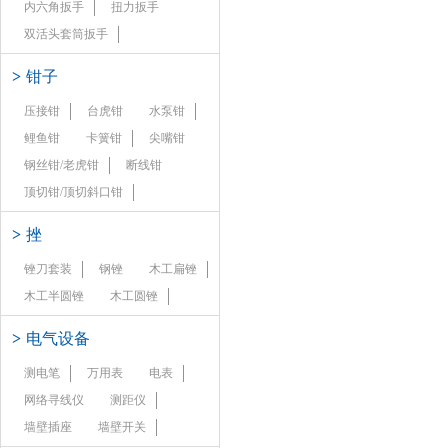
内六角扳手
扭力扳手
双活头套筒扳手
>
钳子
压接钳
台虎钳
水泵钳
鲤鱼钳
卡簧钳
尖嘴钳
钢丝钳/老虎钳
断线钳
顶切钳/顶切斜口钳
>
挫
锉刀套装
钢锉
木工扁锉
木工半圆锉
木工圆锉
>
电气设备
测电笔
万用表
电表
网络寻线仪
测距仪
墙壁插座
墙壁开关