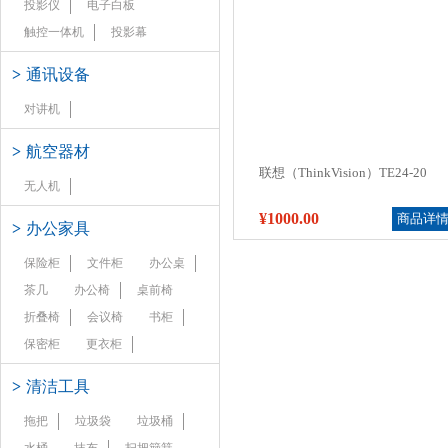
投影仪
电子白板
触控一体机
投影幕
>
通讯设备
对讲机
>
航空器材
联想（ThinkVision）TE24-20
无人机
¥1000.00
商品详
>
办公家具
保险柜
文件柜
办公桌
茶几
办公椅
桌前椅
折叠椅
会议椅
书柜
保密柜
更衣柜
>
清洁工具
拖把
垃圾袋
垃圾桶