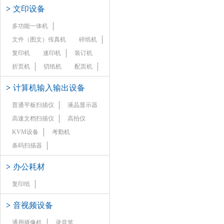
>
文印设备
多功能一体机
文件（图文）传真机
碎纸机
复印机
速印机
装订机
折页机
切纸机
配页机
>
计算机输入输出设备
普通平板扫描仪
液晶显示器
高速文档扫描仪
高拍仪
KVM设备
考勤机
条码扫描器
>
办公耗材
复印纸
>
音视频设备
通用摄像机
录音笔