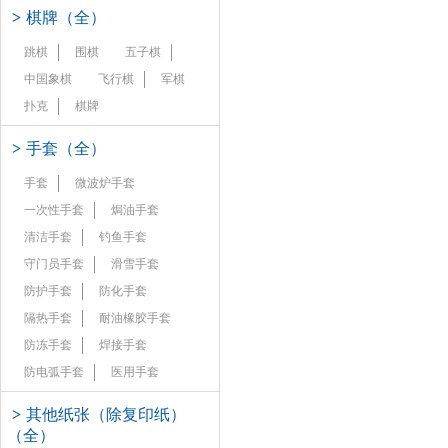
>
棋牌（全）
跳棋
围棋
五子棋
中国象棋
飞行棋
军棋
扑克
棋牌
>
手套（全）
手套
微波炉手套
一次性手套
焗油手套
清洁手套
钓鱼手套
守门员手套
滑雪手套
防护手套
防化手套
隔热手套
耐油橡胶手套
防冻手套
焊接手套
防电弧手套
医用手套
>
其他纸张（除复印纸）
（全）