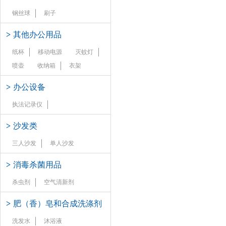
钢丝球
刷子
>
其他办公用品
纸杯
移动电源
灭蚊灯
喷壶
收纳箱
衣架
>
办公设备
执法记录仪
>
沙发类
三人沙发
单人沙发
>
消毒杀菌用品
杀虫剂
空气清新剂
>
肥（香）皂和合成洗涤剂
洗发水
沐浴液