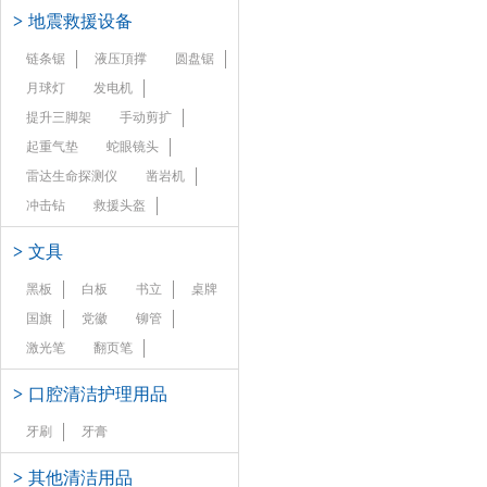
>
地震救援设备
链条锯
液压頂撑
圆盘锯
月球灯
发电机
提升三脚架
手动剪扩
起重气垫
蛇眼镜头
雷达生命探测仪
凿岩机
冲击钻
救援头盔
>
文具
黑板
白板
书立
桌牌
国旗
党徽
铆管
激光笔
翻页笔
>
口腔清洁护理用品
牙刷
牙膏
>
其他清洁用品