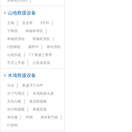
弥雾机(消杀)
>
山地救援设备
主绳
安全带
8字环
下降器
单轴单滑轮
单轴双滑轮
双轴双滑轮
O型钢锁
扁带环
单向滑轮
山地头盔
CT 救援三角带
手式上升器
止坠器套装
>
水域救援设备
马达
救援浮力马甲
水下可视仪
水域救援头盔
无动力艇
激流救援艇
动力救援艇
救援桨板
潜水服
声呐
潜水氧气瓶
打捞钩