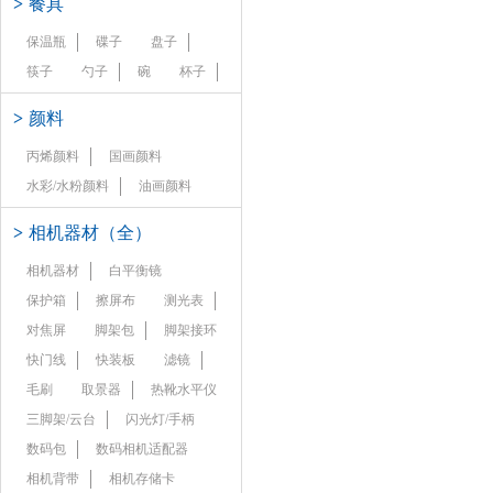
>
餐具
保温瓶
碟子
盘子
筷子
勺子
碗
杯子
>
颜料
丙烯颜料
国画颜料
水彩/水粉颜料
油画颜料
>
相机器材（全）
相机器材
白平衡镜
保护箱
擦屏布
测光表
对焦屏
脚架包
脚架接环
快门线
快装板
滤镜
毛刷
取景器
热靴水平仪
三脚架/云台
闪光灯/手柄
数码包
数码相机适配器
相机背带
相机存储卡