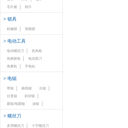
毛巾被
枕巾
>
锁具
机械锁
智能锁
>
电动工具
电动螺丝刀
热风枪
热熔胶枪
电动剪刀
角磨机
手电钻
>
电锯
带锯
曲线锯
台锯
往复锯
斜切锯
圆锯/电圆锯
油锯
>
螺丝刀
多用螺丝刀
十字螺丝刀