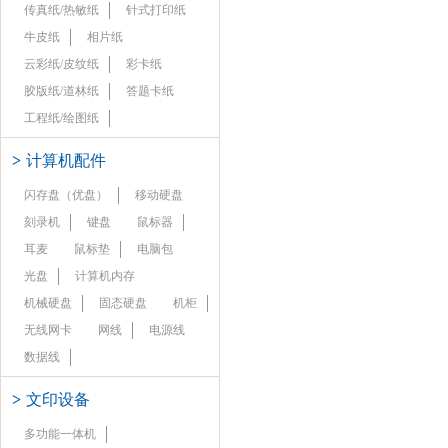
传真纸/热敏纸
针式打印纸
牛皮纸
相片纸
云彩纸/皮纹纸
彩卡纸
胶版纸/道林纸
答题卡纸
工程纸/绘图纸
>
计算机配件
闪存盘（优盘）
移动硬盘
刻录机
键盘
鼠标器
耳麦
鼠标垫
电脑包
光盘
计算机内存
机械硬盘
固态硬盘
机柜
无线网卡
网线
电源线
数据线
>
文印设备
多功能一体机