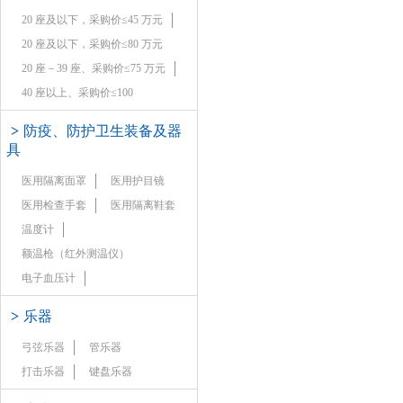
20 座及以下，采购价≤45 万元
20 座及以下，采购价≤80 万元
20 座－39 座、采购价≤75 万元
40 座以上、采购价≤100
>
防疫、防护卫生装备及器
具
医用隔离面罩
医用护目镜
医用检查手套
医用隔离鞋套
温度计
额温枪（红外测温仪）
电子血压计
>
乐器
弓弦乐器
管乐器
打击乐器
键盘乐器