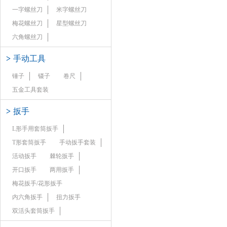
一字螺丝刀
米字螺丝刀
梅花螺丝刀
星型螺丝刀
六角螺丝刀
>
手动工具
锤子
镊子
卷尺
五金工具套装
>
扳手
L形手用套筒扳手
T形套筒扳手
手动扳手套装
活动扳手
棘轮扳手
开口扳手
两用扳手
梅花扳手/花形扳手
内六角扳手
扭力扳手
双活头套筒扳手