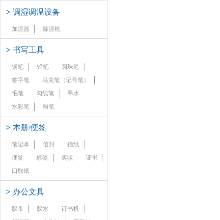
>
调湿调温设备
加湿器
除湿机
>
书写工具
钢笔
铅笔
圆珠笔
签字笔
马克笔（记号笔）
毛笔
勾线笔
墨水
水彩笔
粉笔
>
本册/便签
笔记本
信封
信纸
便签
标签
奖状
证书
口取纸
>
办公文具
胶带
胶水
订书机