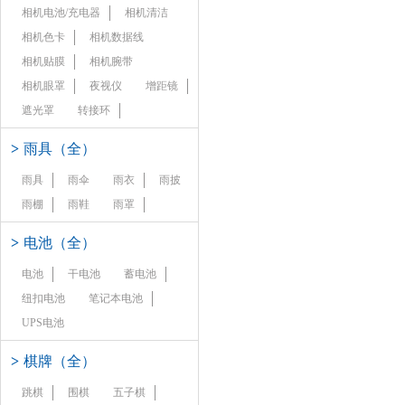
相机电池/充电器
相机清洁
相机色卡
相机数据线
相机贴膜
相机腕带
相机眼罩
夜视仪
增距镜
遮光罩
转接环
>
雨具（全）
雨具
雨伞
雨衣
雨披
雨棚
雨鞋
雨罩
>
电池（全）
电池
干电池
蓄电池
纽扣电池
笔记本电池
UPS电池
>
棋牌（全）
跳棋
围棋
五子棋