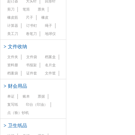
起订器
大头针
回形针
剪刀
笔筒
票夹
橡皮筋
尺子
橡皮
计算器
订书钉
绳子
美工刀
卷笔刀
地球仪
>
文件收纳
文件夹
文件袋
档案盒
资料册
书报架
名片盒
档案袋
证件套
文件筐
>
财会用品
单证
账本
票据
复写纸
印台（印油）
点（验）钞机
>
卫生纸品