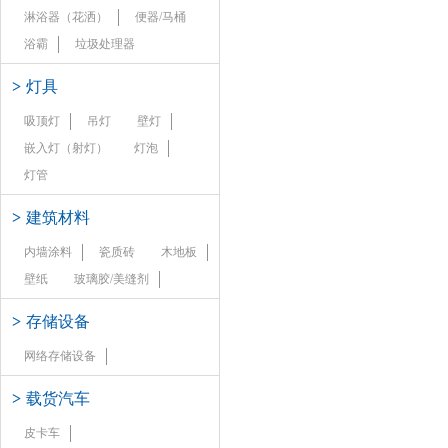
淋浴器（花洒）
便器/马桶
浴霸
垃圾处理器
>
灯具
吸顶灯
吊灯
壁灯
嵌入灯（射灯）
灯泡
灯管
>
建筑材料
内墙涂料
瓷质砖
木地板
壁纸
玻璃胶/美缝剂
>
存储设备
网络存储设备
>
载货汽车
皮卡车