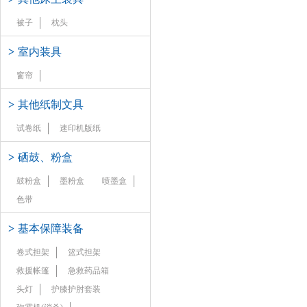
被子
枕头
>
室内装具
窗帘
>
其他纸制文具
试卷纸
速印机版纸
>
硒鼓、粉盒
鼓粉盒
墨粉盒
喷墨盒
色带
>
基本保障装备
卷式担架
篮式担架
救援帐篷
急救药品箱
头灯
护膝护肘套装