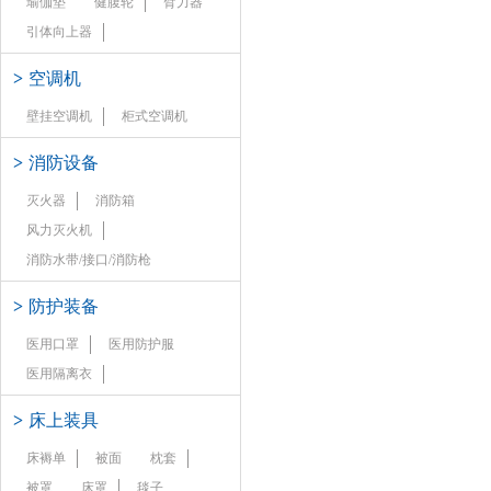
瑜伽垫
健腹轮
臂力器
引体向上器
>
空调机
壁挂空调机
柜式空调机
>
消防设备
灭火器
消防箱
风力灭火机
消防水带/接口/消防枪
>
防护装备
医用口罩
医用防护服
医用隔离衣
>
床上装具
床褥单
被面
枕套
被罩
床罩
毯子