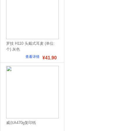
罗技 H110 头戴式耳麦 (单位:
个) 灰色
查看详情
¥41.90
威尔A470g复印纸