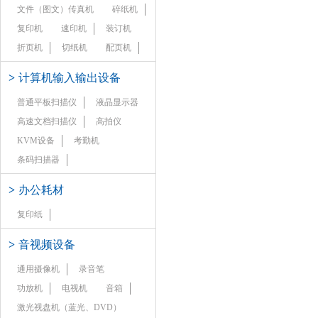
文件（图文）传真机
碎纸机
复印机
速印机
装订机
折页机
切纸机
配页机
>
计算机输入输出设备
普通平板扫描仪
液晶显示器
高速文档扫描仪
高拍仪
KVM设备
考勤机
条码扫描器
>
办公耗材
复印纸
>
音视频设备
通用摄像机
录音笔
功放机
电视机
音箱
激光视盘机（蓝光、DVD）