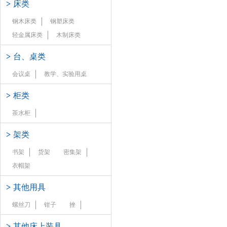
>
床类
钢木床类
钢塑床类
轻金属床类
木制床类
>
台、桌类
会议桌
教学、实验用桌
>
柜类
茶水柜
>
架类
书架
货架
密集架
衣帽架
>
其他用具
螺丝刀
钳子
挫
>
其他床上装具