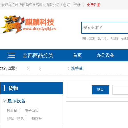
欢迎光临临沂麒麟客网络科技有限公司！您好
登录
|
免费注册
热门搜索
复印机
电脑
碳
全部商品分类
首页
办公设备
您的位置：
首页
货物
清洁洗涤用品
洗手液
货物
排序：
默认
新品
>
显示设备
投影仪
电子白板
触控一体机
投影幕