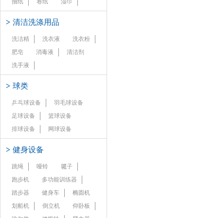
抽纸
卷纸
湿巾
>
清洁洗涤用品
洗洁精
洗衣液
洗衣粉
肥皂
消毒液
清洁剂
洗手液
>
球类
乒乓球设备
羽毛球设备
足球设备
篮球设备
排球设备
网球设备
>
健身设备
跳绳
哑铃
毽子
跑步机
多功能训练器
踏步器
健身车
椭圆机
划船机
倒立机
仰卧板