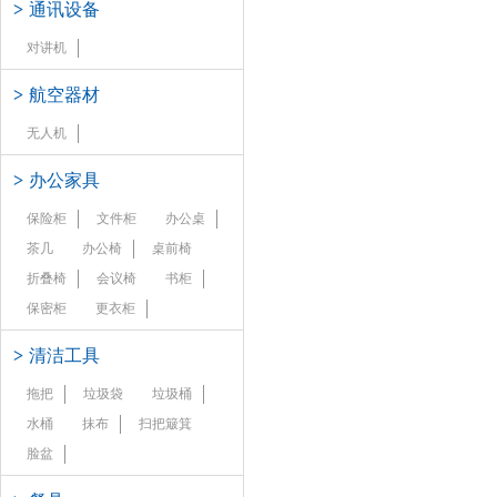
>
通讯设备
对讲机
>
航空器材
无人机
>
办公家具
保险柜
文件柜
办公桌
茶几
办公椅
桌前椅
折叠椅
会议椅
书柜
保密柜
更衣柜
>
清洁工具
拖把
垃圾袋
垃圾桶
水桶
抹布
扫把簸箕
脸盆