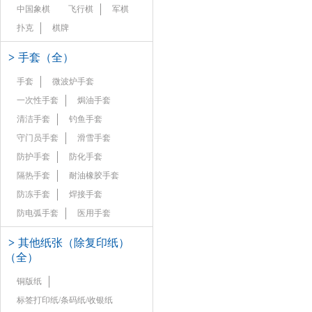
中国象棋
飞行棋
军棋
扑克
棋牌
>
手套（全）
手套
微波炉手套
一次性手套
焗油手套
清洁手套
钓鱼手套
守门员手套
滑雪手套
防护手套
防化手套
隔热手套
耐油橡胶手套
防冻手套
焊接手套
防电弧手套
医用手套
>
其他纸张（除复印纸）
（全）
铜版纸
标签打印纸/条码纸/收银纸