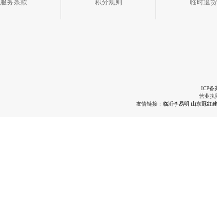
服务条款
积分规则
临时退货
ICP备
营业执
友情链接：
临沂李易明
山东冠红