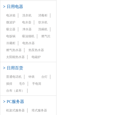
>
日用电器
电冰箱
洗衣机
消毒柜
微波炉
电水壶
饮水机
吸尘器
净水器
洗碗机
电饭锅
吸油烟机
燃气灶
冷藏柜
电热水器
燃气热水器
热泵热水器
太阳能热水器
电磁炉
>
日用百货
普通电话机
钟表
台灯
插排
毛巾
手电筒
台布（桌布）
>
PC服务器
机架式服务器
塔式服务器