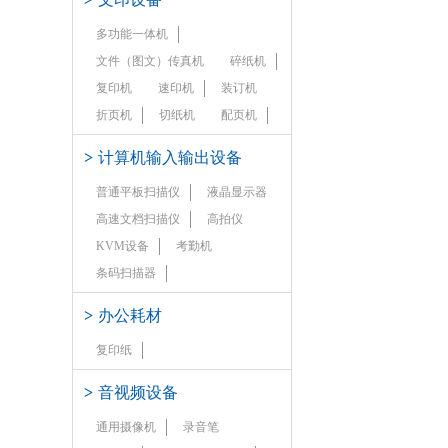
多功能一体机
文件（图文）传真机
碎纸机
复印机
速印机
装订机
折页机
切纸机
配页机
>
计算机输入输出设备
普通平板扫描仪
液晶显示器
高速文档扫描仪
高拍仪
KVM设备
考勤机
条码扫描器
>
办公耗材
复印纸
>
音视频设备
通用摄像机
录音笔