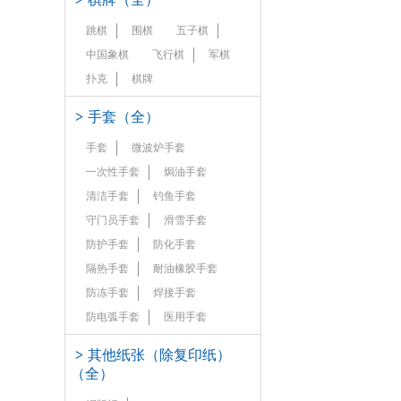
跳棋
围棋
五子棋
中国象棋
飞行棋
军棋
扑克
棋牌
>
手套（全）
手套
微波炉手套
一次性手套
焗油手套
清洁手套
钓鱼手套
守门员手套
滑雪手套
防护手套
防化手套
隔热手套
耐油橡胶手套
防冻手套
焊接手套
防电弧手套
医用手套
>
其他纸张（除复印纸）
（全）