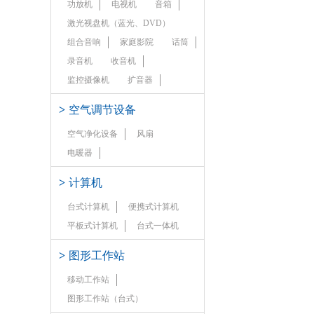
功放机
电视机
音箱
激光视盘机（蓝光、DVD）
组合音响
家庭影院
话筒
录音机
收音机
监控摄像机
扩音器
>
空气调节设备
空气净化设备
风扇
电暖器
>
计算机
台式计算机
便携式计算机
平板式计算机
台式一体机
>
图形工作站
移动工作站
图形工作站（台式）