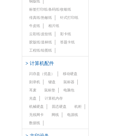
铜版纸
标签打印纸/条码纸/收银纸
传真纸/热敏纸
针式打印纸
牛皮纸
相片纸
云彩纸/皮纹纸
彩卡纸
胶版纸/道林纸
答题卡纸
工程纸/绘图纸
>
计算机配件
闪存盘（优盘）
移动硬盘
刻录机
键盘
鼠标器
耳麦
鼠标垫
电脑包
光盘
计算机内存
机械硬盘
固态硬盘
机柜
无线网卡
网线
电源线
数据线
>
文印设备