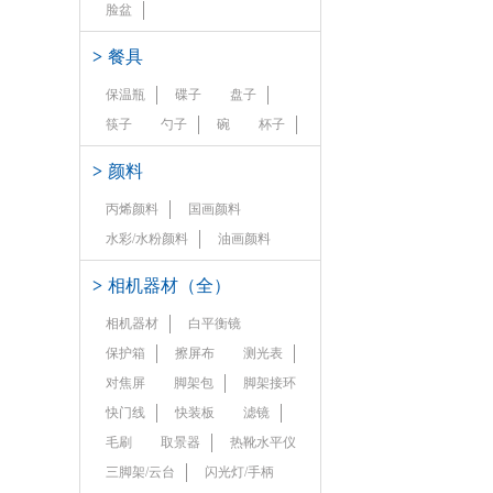
脸盆
>
餐具
保温瓶
碟子
盘子
筷子
勺子
碗
杯子
>
颜料
丙烯颜料
国画颜料
水彩/水粉颜料
油画颜料
>
相机器材（全）
相机器材
白平衡镜
保护箱
擦屏布
测光表
对焦屏
脚架包
脚架接环
快门线
快装板
滤镜
毛刷
取景器
热靴水平仪
三脚架/云台
闪光灯/手柄