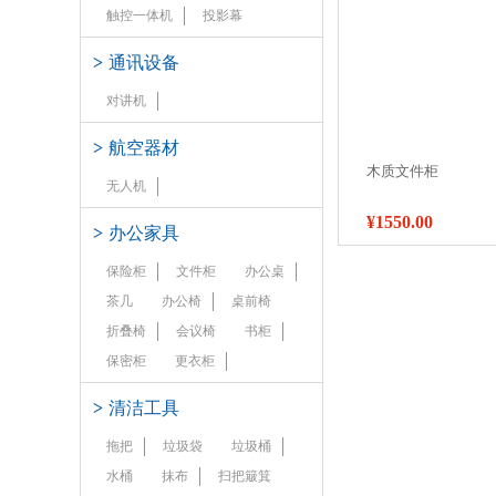
触控一体机
投影幕
>
通讯设备
对讲机
>
航空器材
木质文件柜
无人机
¥1550.00
>
办公家具
保险柜
文件柜
办公桌
茶几
办公椅
桌前椅
折叠椅
会议椅
书柜
保密柜
更衣柜
>
清洁工具
拖把
垃圾袋
垃圾桶
水桶
抹布
扫把簸箕