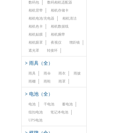
数码包
数码相机适配器
相机背带
相机存储卡
相机电池/充电器
相机清洁
相机色卡
相机数据线
相机贴膜
相机腕带
相机眼罩
夜视仪
增距镜
遮光罩
转接环
>
雨具（全）
雨具
雨伞
雨衣
雨披
雨棚
雨鞋
雨罩
>
电池（全）
电池
干电池
蓄电池
纽扣电池
笔记本电池
UPS电池
>
棋牌（全）