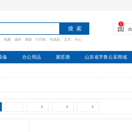
0
机
电脑
碳粉
硒鼓
打印机
传真机
文具
办公设备
摄影设备
家电
办公家
设备
办公用品
屠苏酒
山东省齐鲁云采商城
新品
销量
价格
评论