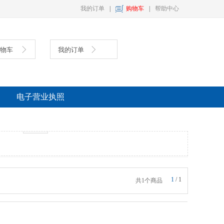
我的订单
|
购物车
|
帮助中心
购物车
我的订单
具
复印纸
墨盒
电子营业执照
多选
1
/
1
共1个商品