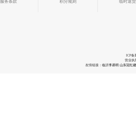
服务条款
积分规则
临时退货
ICP备
营业执
友情链接：
临沂李易明
山东冠红