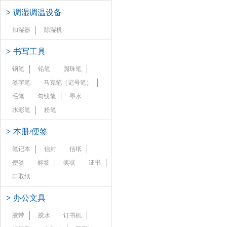
>
调湿调温设备
加湿器
除湿机
>
书写工具
钢笔
铅笔
圆珠笔
签字笔
马克笔（记号笔）
毛笔
勾线笔
墨水
水彩笔
粉笔
>
本册/便签
笔记本
信封
信纸
便签
标签
奖状
证书
口取纸
>
办公文具
胶带
胶水
订书机