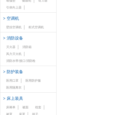
瑜伽垫
健腹轮
臂力器
引体向上器
>
空调机
壁挂空调机
柜式空调机
>
消防设备
灭火器
消防箱
风力灭火机
消防水带/接口/消防枪
>
防护装备
医用口罩
医用防护服
医用隔离衣
>
床上装具
床褥单
被面
枕套
被罩
床罩
毯子