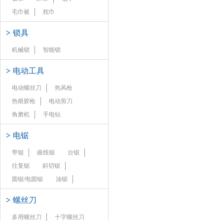
毛巾被
枕巾
>
锁具
机械锁
智能锁
>
电动工具
电动螺丝刀
热风枪
热熔胶枪
电动剪刀
角磨机
手电钻
>
电锯
带锯
曲线锯
台锯
往复锯
斜切锯
圆锯/电圆锯
油锯
>
螺丝刀
多用螺丝刀
十字螺丝刀