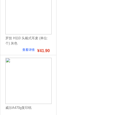
罗技 H110 头戴式耳麦 (单位:
个) 灰色
查看详情
¥41.90
威尔A470g复印纸