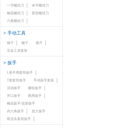
一字螺丝刀
米字螺丝刀
梅花螺丝刀
星型螺丝刀
六角螺丝刀
>
手动工具
锤子
镊子
卷尺
五金工具套装
>
扳手
L形手用套筒扳手
T形套筒扳手
手动扳手套装
活动扳手
棘轮扳手
开口扳手
两用扳手
梅花扳手/花形扳手
内六角扳手
扭力扳手
双活头套筒扳手