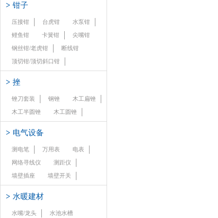
>
钳子
压接钳
台虎钳
水泵钳
鲤鱼钳
卡簧钳
尖嘴钳
钢丝钳/老虎钳
断线钳
顶切钳/顶切斜口钳
>
挫
锉刀套装
钢锉
木工扁锉
木工半圆锉
木工圆锉
>
电气设备
测电笔
万用表
电表
网络寻线仪
测距仪
墙壁插座
墙壁开关
>
水暖建材
水嘴/龙头
水池水槽