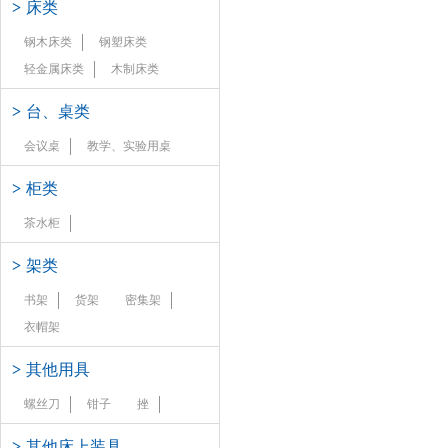
>
床类
钢木床类
钢塑床类
轻金属床类
木制床类
>
台、桌类
会议桌
教学、实验用桌
>
柜类
茶水柜
>
架类
书架
货架
密集架
衣帽架
>
其他用具
螺丝刀
钳子
挫
>
其他床上装具