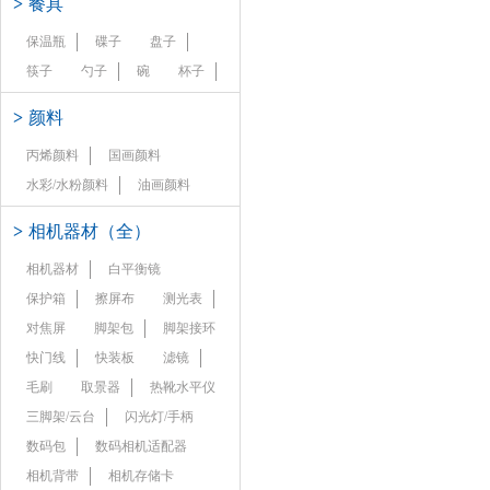
>
餐具
保温瓶
碟子
盘子
筷子
勺子
碗
杯子
>
颜料
丙烯颜料
国画颜料
水彩/水粉颜料
油画颜料
>
相机器材（全）
相机器材
白平衡镜
保护箱
擦屏布
测光表
对焦屏
脚架包
脚架接环
快门线
快装板
滤镜
毛刷
取景器
热靴水平仪
三脚架/云台
闪光灯/手柄
数码包
数码相机适配器
相机背带
相机存储卡