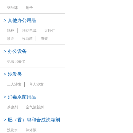
钢丝球
刷子
>
其他办公用品
纸杯
移动电源
灭蚊灯
喷壶
收纳箱
衣架
>
办公设备
执法记录仪
>
沙发类
三人沙发
单人沙发
>
消毒杀菌用品
杀虫剂
空气清新剂
>
肥（香）皂和合成洗涤剂
洗发水
沐浴液