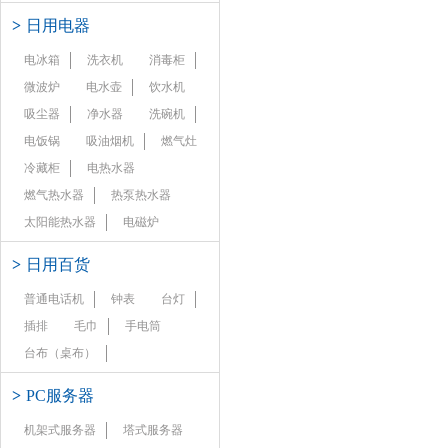
>
日用电器
电冰箱
洗衣机
消毒柜
微波炉
电水壶
饮水机
吸尘器
净水器
洗碗机
电饭锅
吸油烟机
燃气灶
冷藏柜
电热水器
燃气热水器
热泵热水器
太阳能热水器
电磁炉
>
日用百货
普通电话机
钟表
台灯
插排
毛巾
手电筒
台布（桌布）
>
PC服务器
机架式服务器
塔式服务器