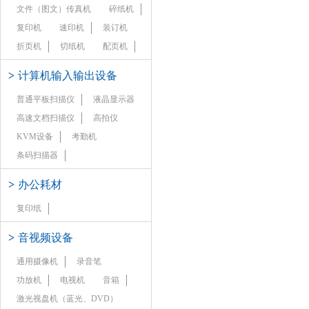
文件（图文）传真机
碎纸机
复印机
速印机
装订机
折页机
切纸机
配页机
>
计算机输入输出设备
普通平板扫描仪
液晶显示器
高速文档扫描仪
高拍仪
KVM设备
考勤机
条码扫描器
>
办公耗材
复印纸
>
音视频设备
通用摄像机
录音笔
功放机
电视机
音箱
激光视盘机（蓝光、DVD）