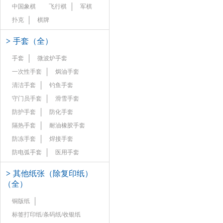
中国象棋
飞行棋
军棋
扑克
棋牌
>
手套（全）
手套
微波炉手套
一次性手套
焗油手套
清洁手套
钓鱼手套
守门员手套
滑雪手套
防护手套
防化手套
隔热手套
耐油橡胶手套
防冻手套
焊接手套
防电弧手套
医用手套
>
其他纸张（除复印纸）
（全）
铜版纸
标签打印纸/条码纸/收银纸