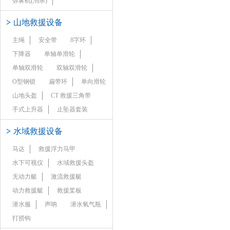
弥雾机(消杀)
>
山地救援设备
主绳
安全带
8字环
下降器
单轴单滑轮
单轴双滑轮
双轴双滑轮
O型钢锁
扁带环
单向滑轮
山地头盔
CT 救援三角带
手式上升器
止坠器套装
>
水域救援设备
马达
救援浮力马甲
水下可视仪
水域救援头盔
无动力艇
激流救援艇
动力救援艇
救援桨板
潜水服
声呐
潜水氧气瓶
打捞钩