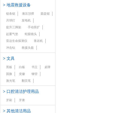
>
地震救援设备
链条锯
液压頂撑
圆盘锯
月球灯
发电机
提升三脚架
手动剪扩
起重气垫
蛇眼镜头
雷达生命探测仪
凿岩机
冲击钻
救援头盔
>
文具
黑板
白板
书立
桌牌
国旗
党徽
铆管
激光笔
翻页笔
>
口腔清洁护理用品
牙刷
牙膏
>
其他清洁用品