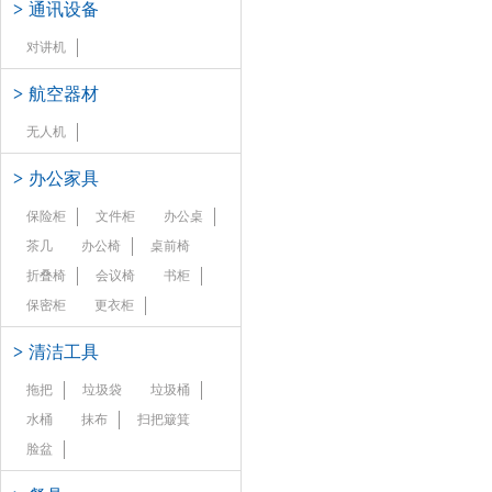
>
通讯设备
对讲机
>
航空器材
无人机
>
办公家具
保险柜
文件柜
办公桌
茶几
办公椅
桌前椅
折叠椅
会议椅
书柜
保密柜
更衣柜
>
清洁工具
拖把
垃圾袋
垃圾桶
水桶
抹布
扫把簸箕
脸盆