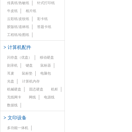
传真纸/热敏纸
针式打印纸
牛皮纸
相片纸
云彩纸/皮纹纸
彩卡纸
胶版纸/道林纸
答题卡纸
工程纸/绘图纸
>
计算机配件
闪存盘（优盘）
移动硬盘
刻录机
键盘
鼠标器
耳麦
鼠标垫
电脑包
光盘
计算机内存
机械硬盘
固态硬盘
机柜
无线网卡
网线
电源线
数据线
>
文印设备
多功能一体机