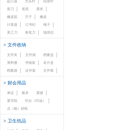
起订器
大头针
回形针
剪刀
笔筒
票夹
橡皮筋
尺子
橡皮
计算器
订书钉
绳子
美工刀
卷笔刀
地球仪
>
文件收纳
文件夹
文件袋
档案盒
资料册
书报架
名片盒
档案袋
证件套
文件筐
>
财会用品
单证
账本
票据
复写纸
印台（印油）
点（验）钞机
>
卫生纸品