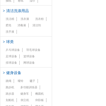
抽纸
卷纸
湿巾
>
清洁洗涤用品
洗洁精
洗衣液
洗衣粉
肥皂
消毒液
清洁剂
洗手液
>
球类
乒乓球设备
羽毛球设备
足球设备
篮球设备
排球设备
网球设备
>
健身设备
跳绳
哑铃
毽子
跑步机
多功能训练器
踏步器
健身车
椭圆机
划船机
倒立机
仰卧板