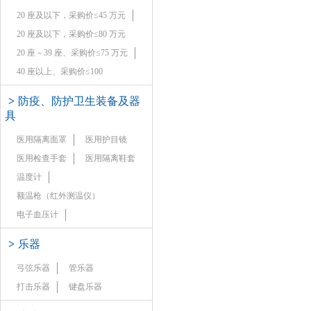
20 座及以下，采购价≤45 万元
20 座及以下，采购价≤80 万元
20 座－39 座、采购价≤75 万元
40 座以上、采购价≤100
>
防疫、防护卫生装备及器
具
医用隔离面罩
医用护目镜
医用检查手套
医用隔离鞋套
温度计
额温枪（红外测温仪）
电子血压计
>
乐器
弓弦乐器
管乐器
打击乐器
键盘乐器