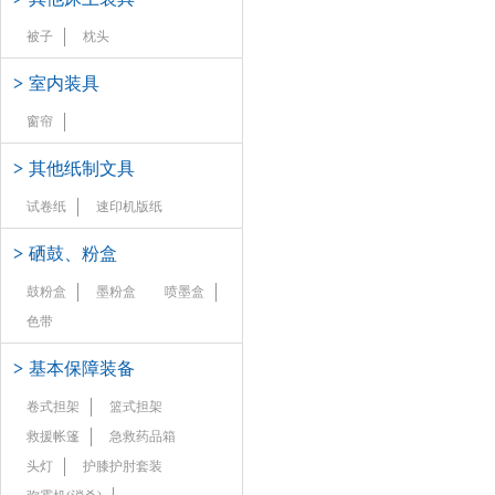
被子
枕头
>
室内装具
窗帘
>
其他纸制文具
试卷纸
速印机版纸
>
硒鼓、粉盒
鼓粉盒
墨粉盒
喷墨盒
色带
>
基本保障装备
卷式担架
篮式担架
救援帐篷
急救药品箱
头灯
护膝护肘套装