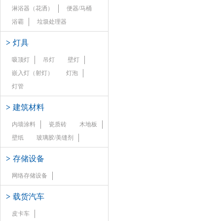
淋浴器（花洒）
便器/马桶
浴霸
垃圾处理器
>
灯具
吸顶灯
吊灯
壁灯
嵌入灯（射灯）
灯泡
灯管
>
建筑材料
内墙涂料
瓷质砖
木地板
壁纸
玻璃胶/美缝剂
>
存储设备
网络存储设备
>
载货汽车
皮卡车