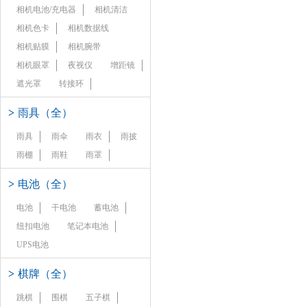
相机电池/充电器
相机清洁
相机色卡
相机数据线
相机贴膜
相机腕带
相机眼罩
夜视仪
增距镜
遮光罩
转接环
>
雨具（全）
雨具
雨伞
雨衣
雨披
雨棚
雨鞋
雨罩
>
电池（全）
电池
干电池
蓄电池
纽扣电池
笔记本电池
UPS电池
>
棋牌（全）
跳棋
围棋
五子棋