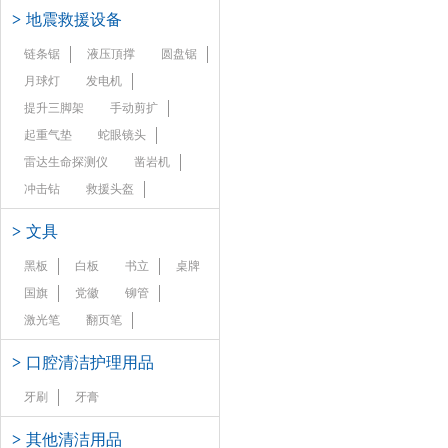
>
地震救援设备
链条锯
液压頂撑
圆盘锯
月球灯
发电机
提升三脚架
手动剪扩
起重气垫
蛇眼镜头
雷达生命探测仪
凿岩机
冲击钻
救援头盔
>
文具
黑板
白板
书立
桌牌
国旗
党徽
铆管
激光笔
翻页笔
>
口腔清洁护理用品
牙刷
牙膏
>
其他清洁用品