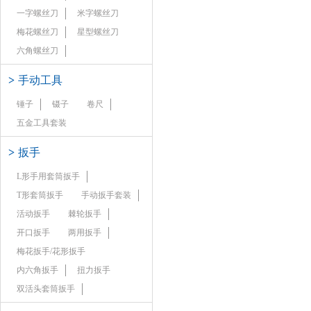
一字螺丝刀
米字螺丝刀
梅花螺丝刀
星型螺丝刀
六角螺丝刀
>
手动工具
锤子
镊子
卷尺
五金工具套装
>
扳手
L形手用套筒扳手
T形套筒扳手
手动扳手套装
活动扳手
棘轮扳手
开口扳手
两用扳手
梅花扳手/花形扳手
内六角扳手
扭力扳手
双活头套筒扳手