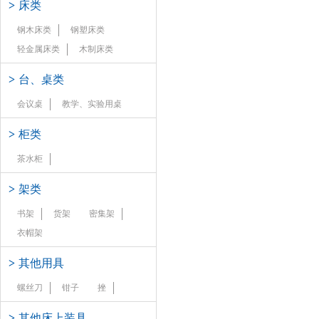
>
床类
钢木床类
钢塑床类
轻金属床类
木制床类
>
台、桌类
会议桌
教学、实验用桌
>
柜类
茶水柜
>
架类
书架
货架
密集架
衣帽架
>
其他用具
螺丝刀
钳子
挫
>
其他床上装具