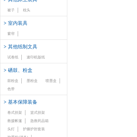
被子
枕头
>
室内装具
窗帘
>
其他纸制文具
试卷纸
速印机版纸
>
硒鼓、粉盒
鼓粉盒
墨粉盒
喷墨盒
色带
>
基本保障装备
卷式担架
篮式担架
救援帐篷
急救药品箱
头灯
护膝护肘套装