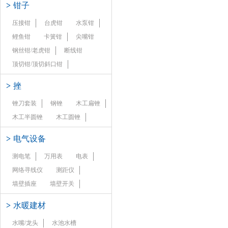
>
钳子
压接钳
台虎钳
水泵钳
鲤鱼钳
卡簧钳
尖嘴钳
钢丝钳/老虎钳
断线钳
顶切钳/顶切斜口钳
>
挫
锉刀套装
钢锉
木工扁锉
木工半圆锉
木工圆锉
>
电气设备
测电笔
万用表
电表
网络寻线仪
测距仪
墙壁插座
墙壁开关
>
水暖建材
水嘴/龙头
水池水槽