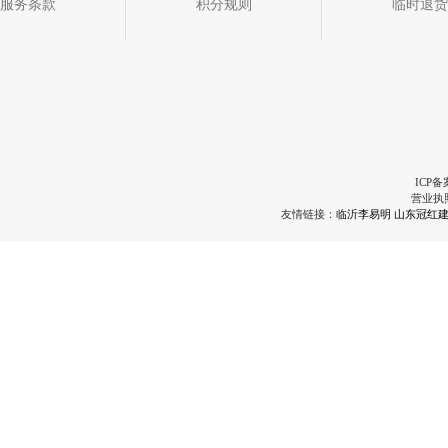
服务条款
积分规则
临时退货
ICP备
营业执
友情链接：
临沂李易明
山东冠红