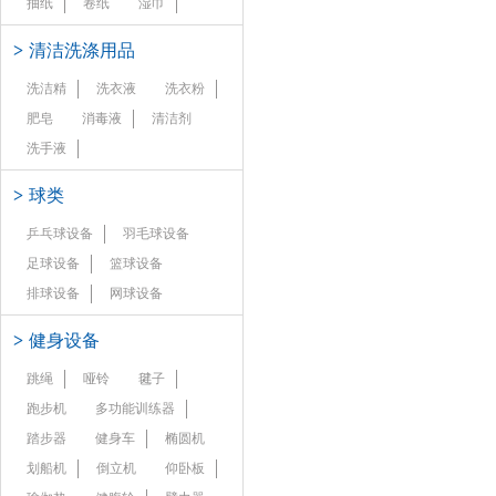
抽纸
卷纸
湿巾
>
清洁洗涤用品
洗洁精
洗衣液
洗衣粉
肥皂
消毒液
清洁剂
洗手液
>
球类
乒乓球设备
羽毛球设备
足球设备
篮球设备
排球设备
网球设备
>
健身设备
跳绳
哑铃
毽子
跑步机
多功能训练器
踏步器
健身车
椭圆机
划船机
倒立机
仰卧板