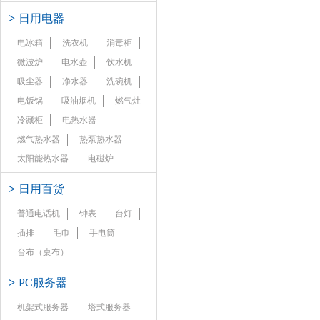
>
日用电器
电冰箱
洗衣机
消毒柜
微波炉
电水壶
饮水机
吸尘器
净水器
洗碗机
电饭锅
吸油烟机
燃气灶
冷藏柜
电热水器
燃气热水器
热泵热水器
太阳能热水器
电磁炉
>
日用百货
普通电话机
钟表
台灯
插排
毛巾
手电筒
台布（桌布）
>
PC服务器
机架式服务器
塔式服务器