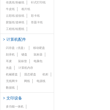
传真纸/热敏纸
针式打印纸
牛皮纸
相片纸
云彩纸/皮纹纸
彩卡纸
胶版纸/道林纸
答题卡纸
工程纸/绘图纸
>
计算机配件
闪存盘（优盘）
移动硬盘
刻录机
键盘
鼠标器
耳麦
鼠标垫
电脑包
光盘
计算机内存
机械硬盘
固态硬盘
机柜
无线网卡
网线
电源线
数据线
>
文印设备
多功能一体机