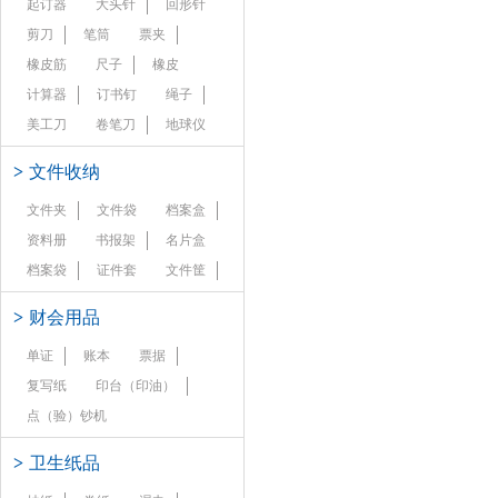
起订器
大头针
回形针
剪刀
笔筒
票夹
橡皮筋
尺子
橡皮
计算器
订书钉
绳子
美工刀
卷笔刀
地球仪
>
文件收纳
文件夹
文件袋
档案盒
资料册
书报架
名片盒
档案袋
证件套
文件筐
>
财会用品
单证
账本
票据
复写纸
印台（印油）
点（验）钞机
>
卫生纸品