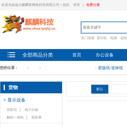
欢迎光临临沂麒麟客网络科技有限公司！您好
登录
|
免费注册
热门搜索
复印机
电脑
碳
全部商品分类
首页
办公设备
您的位置：
首页
货物
其他纸张（除复印纸）（全）
胶版纸/道林纸
货物
排序：
默认
新品
>
显示设备
投影仪
电子白板
触控一体机
投影幕