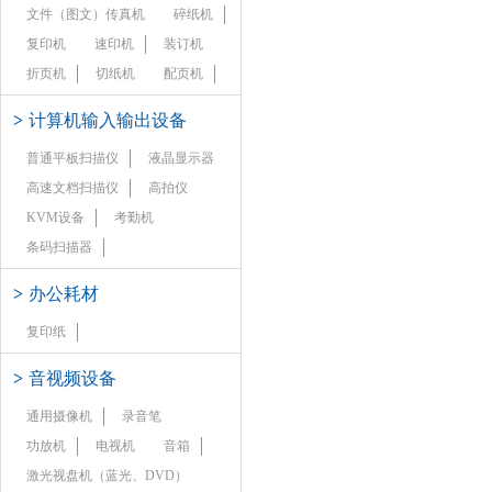
文件（图文）传真机
碎纸机
复印机
速印机
装订机
折页机
切纸机
配页机
>
计算机输入输出设备
普通平板扫描仪
液晶显示器
高速文档扫描仪
高拍仪
KVM设备
考勤机
条码扫描器
>
办公耗材
复印纸
>
音视频设备
通用摄像机
录音笔
功放机
电视机
音箱
激光视盘机（蓝光、DVD）