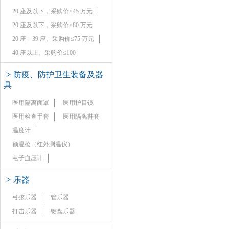
20 座及以下，采购价≤45 万元
20 座及以下，采购价≤80 万元
20 座－39 座、采购价≤75 万元
40 座以上、采购价≤100
>
防疫、防护卫生装备及器
具
医用隔离面罩
医用护目镜
医用检查手套
医用隔离鞋套
温度计
额温枪（红外测温仪）
电子血压计
>
乐器
弓弦乐器
管乐器
打击乐器
键盘乐器