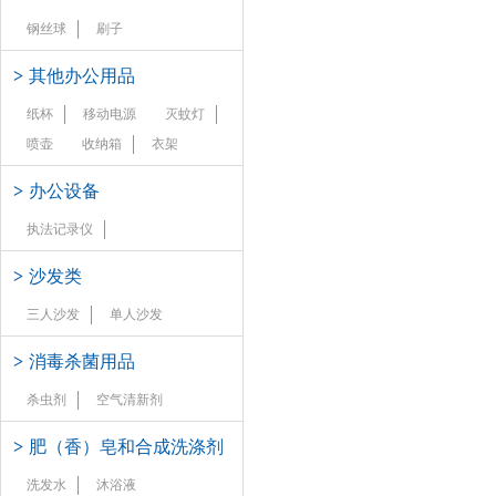
钢丝球
刷子
>
其他办公用品
纸杯
移动电源
灭蚊灯
喷壶
收纳箱
衣架
>
办公设备
执法记录仪
>
沙发类
三人沙发
单人沙发
>
消毒杀菌用品
杀虫剂
空气清新剂
>
肥（香）皂和合成洗涤剂
洗发水
沐浴液