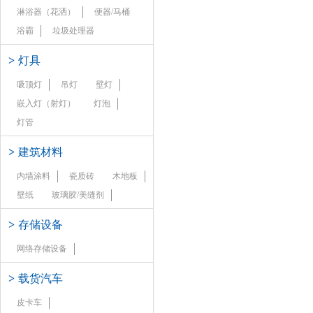
淋浴器（花洒）
便器/马桶
浴霸
垃圾处理器
>
灯具
吸顶灯
吊灯
壁灯
嵌入灯（射灯）
灯泡
灯管
>
建筑材料
内墙涂料
瓷质砖
木地板
壁纸
玻璃胶/美缝剂
>
存储设备
网络存储设备
>
载货汽车
皮卡车