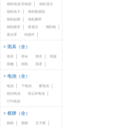
相机电池/充电器
相机清洁
相机色卡
相机数据线
相机贴膜
相机腕带
相机眼罩
夜视仪
增距镜
遮光罩
转接环
>
雨具（全）
雨具
雨伞
雨衣
雨披
雨棚
雨鞋
雨罩
>
电池（全）
电池
干电池
蓄电池
纽扣电池
笔记本电池
UPS电池
>
棋牌（全）
跳棋
围棋
五子棋