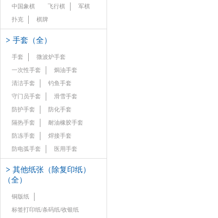
中国象棋
飞行棋
军棋
扑克
棋牌
>
手套（全）
手套
微波炉手套
一次性手套
焗油手套
清洁手套
钓鱼手套
守门员手套
滑雪手套
防护手套
防化手套
隔热手套
耐油橡胶手套
防冻手套
焊接手套
防电弧手套
医用手套
>
其他纸张（除复印纸）
（全）
铜版纸
标签打印纸/条码纸/收银纸