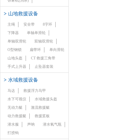
弥雾机(消杀)
>
山地救援设备
主绳
安全带
8字环
下降器
单轴单滑轮
单轴双滑轮
双轴双滑轮
O型钢锁
扁带环
单向滑轮
山地头盔
CT 救援三角带
手式上升器
止坠器套装
>
水域救援设备
马达
救援浮力马甲
水下可视仪
水域救援头盔
无动力艇
激流救援艇
动力救援艇
救援桨板
潜水服
声呐
潜水氧气瓶
打捞钩