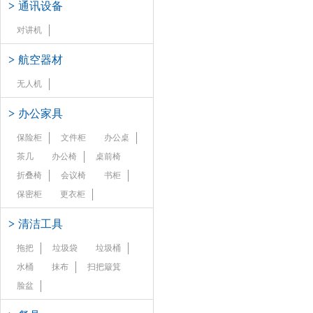
>
通讯设备
对讲机
>
航空器材
无人机
>
办公家具
保险柜
文件柜
办公桌
茶几
办公椅
桌前椅
折叠椅
会议椅
书柜
保密柜
更衣柜
>
清洁工具
拖把
垃圾袋
垃圾桶
水桶
抹布
扫把簸箕
脸盆