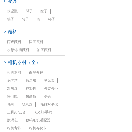
>
餐具
保温瓶
碟子
盘子
筷子
勺子
碗
杯子
>
颜料
丙烯颜料
国画颜料
水彩/水粉颜料
油画颜料
>
相机器材（全）
相机器材
白平衡镜
保护箱
擦屏布
测光表
对焦屏
脚架包
脚架接环
快门线
快装板
滤镜
毛刷
取景器
热靴水平仪
三脚架/云台
闪光灯/手柄
数码包
数码相机适配器
相机背带
相机存储卡