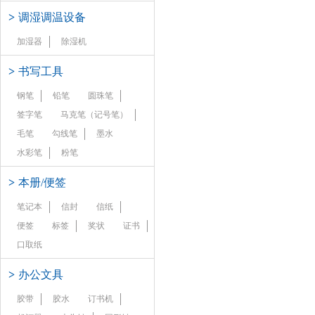
>
调湿调温设备
加湿器
除湿机
>
书写工具
钢笔
铅笔
圆珠笔
签字笔
马克笔（记号笔）
毛笔
勾线笔
墨水
水彩笔
粉笔
>
本册/便签
笔记本
信封
信纸
便签
标签
奖状
证书
口取纸
>
办公文具
胶带
胶水
订书机