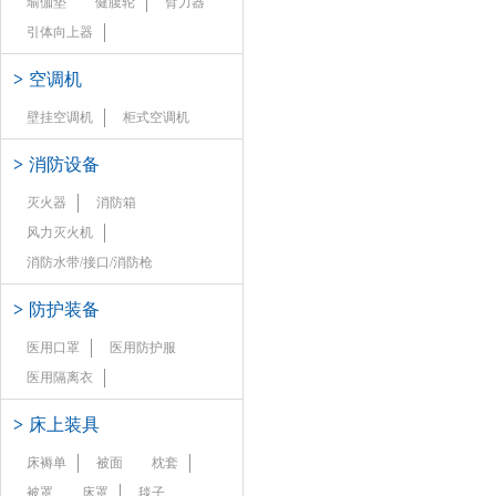
瑜伽垫
健腹轮
臂力器
引体向上器
>
空调机
壁挂空调机
柜式空调机
>
消防设备
灭火器
消防箱
风力灭火机
消防水带/接口/消防枪
>
防护装备
医用口罩
医用防护服
医用隔离衣
>
床上装具
床褥单
被面
枕套
被罩
床罩
毯子