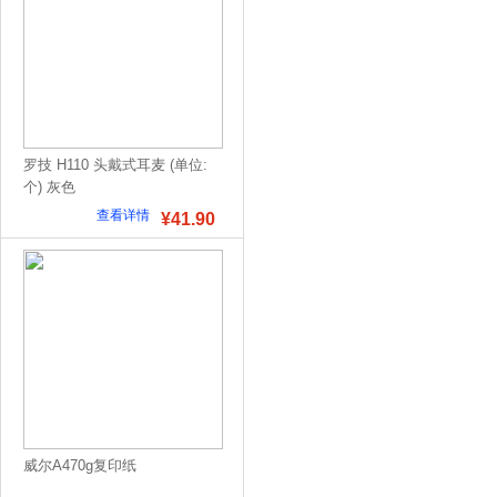
罗技 H110 头戴式耳麦 (单位:
个) 灰色
查看详情
¥41.90
威尔A470g复印纸