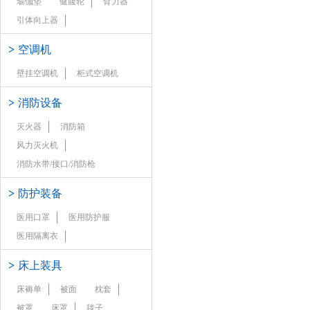
瑜伽垫
健腹轮
臂力器
引体向上器
>
空调机
壁挂空调机
柜式空调机
>
消防设备
灭火器
消防箱
风力灭火机
消防水带/接口/消防枪
>
防护装备
医用口罩
医用防护服
医用隔离衣
>
床上装具
床褥单
被面
枕套
被罩
床罩
毯子