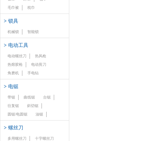
毛巾被
枕巾
>
锁具
机械锁
智能锁
>
电动工具
电动螺丝刀
热风枪
热熔胶枪
电动剪刀
角磨机
手电钻
>
电锯
带锯
曲线锯
台锯
往复锯
斜切锯
圆锯/电圆锯
油锯
>
螺丝刀
多用螺丝刀
十字螺丝刀