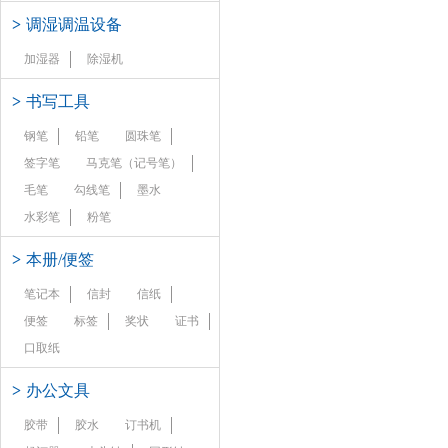
>
调湿调温设备
加湿器
除湿机
>
书写工具
钢笔
铅笔
圆珠笔
签字笔
马克笔（记号笔）
毛笔
勾线笔
墨水
水彩笔
粉笔
>
本册/便签
笔记本
信封
信纸
便签
标签
奖状
证书
口取纸
>
办公文具
胶带
胶水
订书机