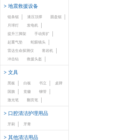
>
地震救援设备
链条锯
液压頂撑
圆盘锯
月球灯
发电机
提升三脚架
手动剪扩
起重气垫
蛇眼镜头
雷达生命探测仪
凿岩机
冲击钻
救援头盔
>
文具
黑板
白板
书立
桌牌
国旗
党徽
铆管
激光笔
翻页笔
>
口腔清洁护理用品
牙刷
牙膏
>
其他清洁用品