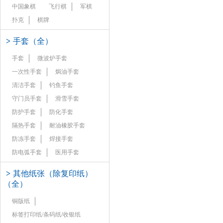
中国象棋
飞行棋
军棋
扑克
棋牌
>
手套（全）
手套
微波炉手套
一次性手套
焗油手套
清洁手套
钓鱼手套
守门员手套
滑雪手套
防护手套
防化手套
隔热手套
耐油橡胶手套
防冻手套
焊接手套
防电弧手套
医用手套
>
其他纸张（除复印纸）
（全）
铜版纸
标签打印纸/条码纸/收银纸