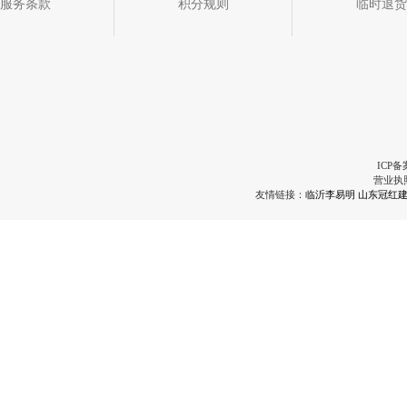
服务条款
积分规则
临时退货
ICP备
营业执
友情链接：
临沂李易明
山东冠红