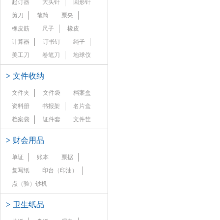
起订器
大头针
回形针
剪刀
笔筒
票夹
橡皮筋
尺子
橡皮
计算器
订书钉
绳子
美工刀
卷笔刀
地球仪
>
文件收纳
文件夹
文件袋
档案盒
资料册
书报架
名片盒
档案袋
证件套
文件筐
>
财会用品
单证
账本
票据
复写纸
印台（印油）
点（验）钞机
>
卫生纸品