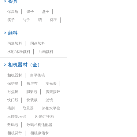
>
餐具
保温瓶
碟子
盘子
筷子
勺子
碗
杯子
>
颜料
丙烯颜料
国画颜料
水彩/水粉颜料
油画颜料
>
相机器材（全）
相机器材
白平衡镜
保护箱
擦屏布
测光表
对焦屏
脚架包
脚架接环
快门线
快装板
滤镜
毛刷
取景器
热靴水平仪
三脚架/云台
闪光灯/手柄
数码包
数码相机适配器
相机背带
相机存储卡