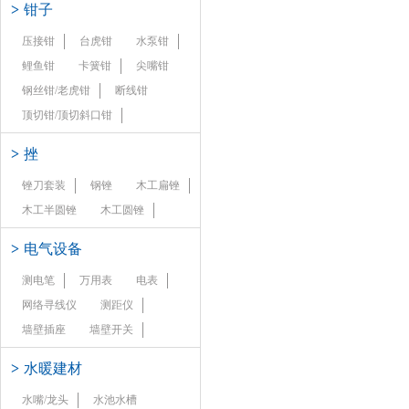
>
钳子
压接钳
台虎钳
水泵钳
鲤鱼钳
卡簧钳
尖嘴钳
钢丝钳/老虎钳
断线钳
顶切钳/顶切斜口钳
>
挫
锉刀套装
钢锉
木工扁锉
木工半圆锉
木工圆锉
>
电气设备
测电笔
万用表
电表
网络寻线仪
测距仪
墙壁插座
墙壁开关
>
水暖建材
水嘴/龙头
水池水槽