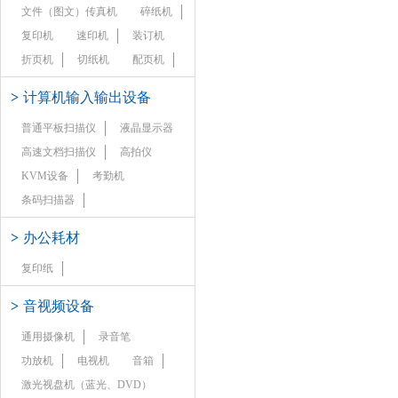
文件（图文）传真机
碎纸机
复印机
速印机
装订机
折页机
切纸机
配页机
>
计算机输入输出设备
普通平板扫描仪
液晶显示器
高速文档扫描仪
高拍仪
KVM设备
考勤机
条码扫描器
>
办公耗材
复印纸
>
音视频设备
通用摄像机
录音笔
功放机
电视机
音箱
激光视盘机（蓝光、DVD）