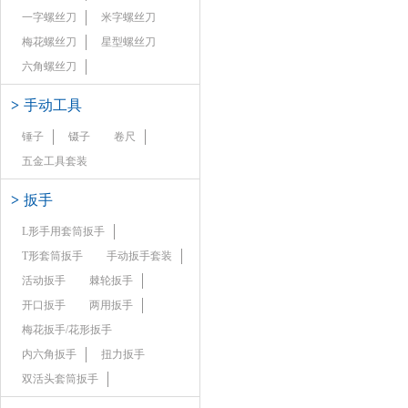
一字螺丝刀
米字螺丝刀
梅花螺丝刀
星型螺丝刀
六角螺丝刀
>
手动工具
锤子
镊子
卷尺
五金工具套装
>
扳手
L形手用套筒扳手
T形套筒扳手
手动扳手套装
活动扳手
棘轮扳手
开口扳手
两用扳手
梅花扳手/花形扳手
内六角扳手
扭力扳手
双活头套筒扳手