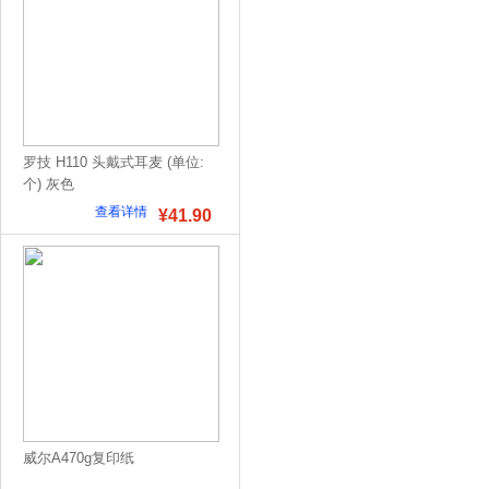
罗技 H110 头戴式耳麦 (单位:
个) 灰色
查看详情
¥41.90
威尔A470g复印纸