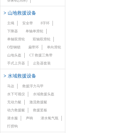
弥雾机(消杀)
>
山地救援设备
主绳
安全带
8字环
下降器
单轴单滑轮
单轴双滑轮
双轴双滑轮
O型钢锁
扁带环
单向滑轮
山地头盔
CT 救援三角带
手式上升器
止坠器套装
>
水域救援设备
马达
救援浮力马甲
水下可视仪
水域救援头盔
无动力艇
激流救援艇
动力救援艇
救援桨板
潜水服
声呐
潜水氧气瓶
打捞钩