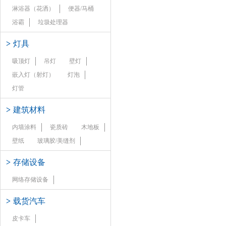
淋浴器（花洒）
便器/马桶
浴霸
垃圾处理器
>
灯具
吸顶灯
吊灯
壁灯
嵌入灯（射灯）
灯泡
灯管
>
建筑材料
内墙涂料
瓷质砖
木地板
壁纸
玻璃胶/美缝剂
>
存储设备
网络存储设备
>
载货汽车
皮卡车