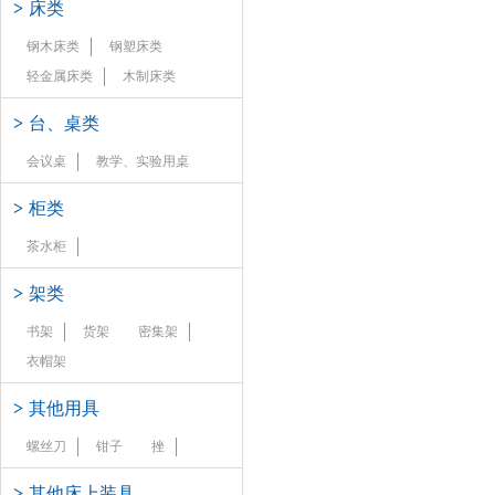
>
床类
钢木床类
钢塑床类
轻金属床类
木制床类
>
台、桌类
会议桌
教学、实验用桌
>
柜类
茶水柜
>
架类
书架
货架
密集架
衣帽架
>
其他用具
螺丝刀
钳子
挫
>
其他床上装具