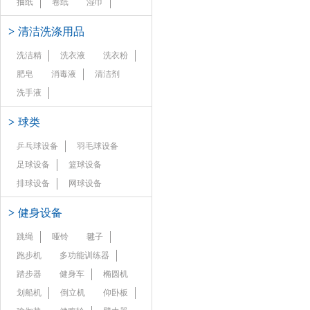
抽纸
卷纸
湿巾
>
清洁洗涤用品
洗洁精
洗衣液
洗衣粉
肥皂
消毒液
清洁剂
洗手液
>
球类
乒乓球设备
羽毛球设备
足球设备
篮球设备
排球设备
网球设备
>
健身设备
跳绳
哑铃
毽子
跑步机
多功能训练器
踏步器
健身车
椭圆机
划船机
倒立机
仰卧板