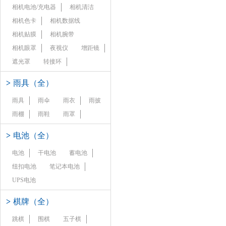
相机电池/充电器
相机清洁
相机色卡
相机数据线
相机贴膜
相机腕带
相机眼罩
夜视仪
增距镜
遮光罩
转接环
>
雨具（全）
雨具
雨伞
雨衣
雨披
雨棚
雨鞋
雨罩
>
电池（全）
电池
干电池
蓄电池
纽扣电池
笔记本电池
UPS电池
>
棋牌（全）
跳棋
围棋
五子棋