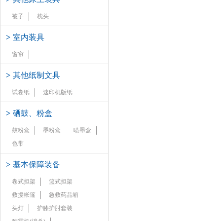
被子
枕头
>
室内装具
窗帘
>
其他纸制文具
试卷纸
速印机版纸
>
硒鼓、粉盒
鼓粉盒
墨粉盒
喷墨盒
色带
>
基本保障装备
卷式担架
篮式担架
救援帐篷
急救药品箱
头灯
护膝护肘套装