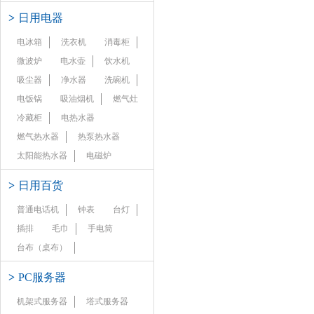
>
日用电器
电冰箱
洗衣机
消毒柜
微波炉
电水壶
饮水机
吸尘器
净水器
洗碗机
电饭锅
吸油烟机
燃气灶
冷藏柜
电热水器
燃气热水器
热泵热水器
太阳能热水器
电磁炉
>
日用百货
普通电话机
钟表
台灯
插排
毛巾
手电筒
台布（桌布）
>
PC服务器
机架式服务器
塔式服务器