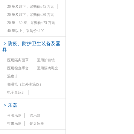
20 座及以下，采购价≤45 万元
20 座及以下，采购价≤80 万元
20 座－39 座、采购价≤75 万元
40 座以上、采购价≤100
>
防疫、防护卫生装备及器
具
医用隔离面罩
医用护目镜
医用检查手套
医用隔离鞋套
温度计
额温枪（红外测温仪）
电子血压计
>
乐器
弓弦乐器
管乐器
打击乐器
键盘乐器