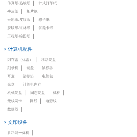
传真纸/热敏纸
针式打印纸
牛皮纸
相片纸
云彩纸/皮纹纸
彩卡纸
胶版纸/道林纸
答题卡纸
工程纸/绘图纸
>
计算机配件
闪存盘（优盘）
移动硬盘
刻录机
键盘
鼠标器
耳麦
鼠标垫
电脑包
光盘
计算机内存
机械硬盘
固态硬盘
机柜
无线网卡
网线
电源线
数据线
>
文印设备
多功能一体机