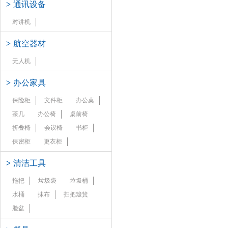
>
通讯设备
对讲机
>
航空器材
无人机
>
办公家具
保险柜
文件柜
办公桌
茶几
办公椅
桌前椅
折叠椅
会议椅
书柜
保密柜
更衣柜
>
清洁工具
拖把
垃圾袋
垃圾桶
水桶
抹布
扫把簸箕
脸盆