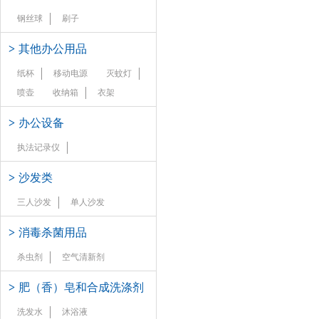
钢丝球
刷子
>
其他办公用品
纸杯
移动电源
灭蚊灯
喷壶
收纳箱
衣架
>
办公设备
执法记录仪
>
沙发类
三人沙发
单人沙发
>
消毒杀菌用品
杀虫剂
空气清新剂
>
肥（香）皂和合成洗涤剂
洗发水
沐浴液