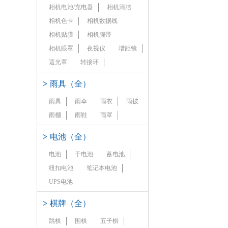
相机电池/充电器
相机清洁
相机色卡
相机数据线
相机贴膜
相机腕带
相机眼罩
夜视仪
增距镜
遮光罩
转接环
>
雨具（全）
雨具
雨伞
雨衣
雨披
雨棚
雨鞋
雨罩
>
电池（全）
电池
干电池
蓄电池
纽扣电池
笔记本电池
UPS电池
>
棋牌（全）
跳棋
围棋
五子棋