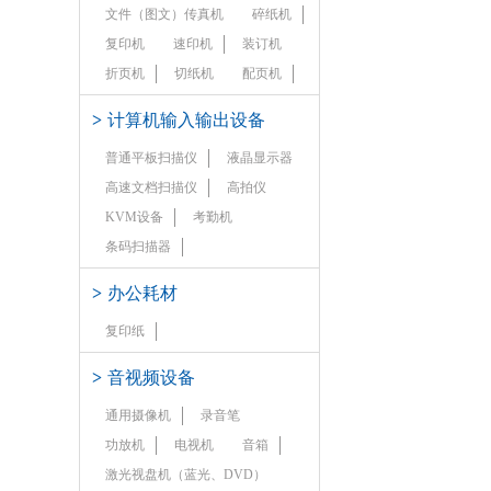
文件（图文）传真机
碎纸机
复印机
速印机
装订机
折页机
切纸机
配页机
>
计算机输入输出设备
普通平板扫描仪
液晶显示器
高速文档扫描仪
高拍仪
KVM设备
考勤机
条码扫描器
>
办公耗材
复印纸
>
音视频设备
通用摄像机
录音笔
功放机
电视机
音箱
激光视盘机（蓝光、DVD）