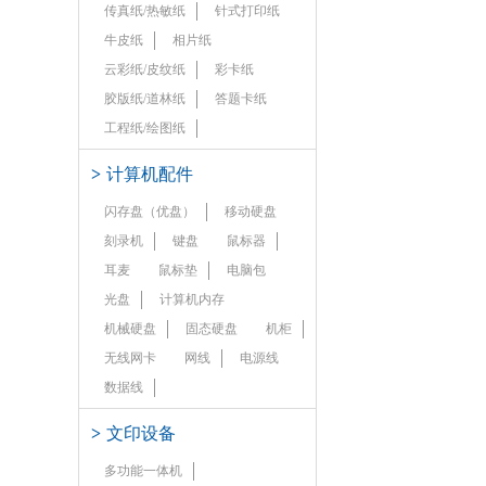
传真纸/热敏纸
针式打印纸
牛皮纸
相片纸
云彩纸/皮纹纸
彩卡纸
胶版纸/道林纸
答题卡纸
工程纸/绘图纸
>
计算机配件
闪存盘（优盘）
移动硬盘
刻录机
键盘
鼠标器
耳麦
鼠标垫
电脑包
光盘
计算机内存
机械硬盘
固态硬盘
机柜
无线网卡
网线
电源线
数据线
>
文印设备
多功能一体机