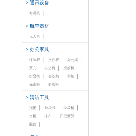
>
通讯设备
对讲机
>
航空器材
无人机
>
办公家具
保险柜
文件柜
办公桌
茶几
办公椅
桌前椅
折叠椅
会议椅
书柜
保密柜
更衣柜
>
清洁工具
拖把
垃圾袋
垃圾桶
水桶
抹布
扫把簸箕
脸盆