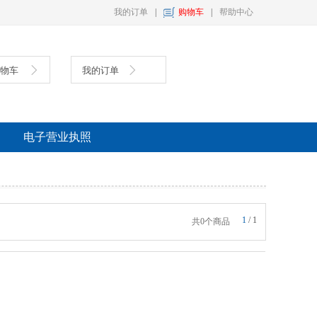
我的订单
|
购物车
|
帮助中心
购物车
我的订单
具
复印纸
墨盒
电子营业执照
1
/
1
共0个商品