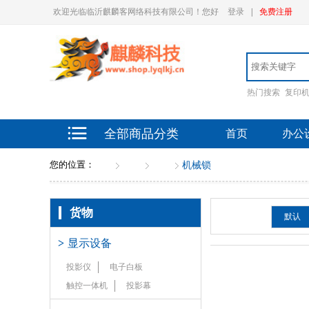
欢迎光临临沂麒麟客网络科技有限公司！您好
登录
|
免费注册
热门搜索
复印
全部商品分类
首页
办公
您的位置：
首页
货物
锁具
机械锁
货物
排序：
默认
>
显示设备
投影仪
电子白板
触控一体机
投影幕