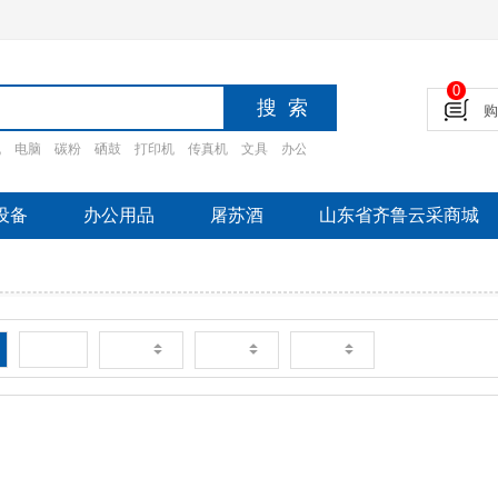
0
机
电脑
碳粉
硒鼓
打印机
传真机
文具
办公设备
摄影设备
家电
办公家
设备
办公用品
屠苏酒
山东省齐鲁云采商城
新品
销量
价格
评论