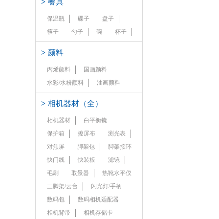
>
餐具
保温瓶
碟子
盘子
筷子
勺子
碗
杯子
>
颜料
丙烯颜料
国画颜料
水彩/水粉颜料
油画颜料
>
相机器材（全）
相机器材
白平衡镜
保护箱
擦屏布
测光表
对焦屏
脚架包
脚架接环
快门线
快装板
滤镜
毛刷
取景器
热靴水平仪
三脚架/云台
闪光灯/手柄
数码包
数码相机适配器
相机背带
相机存储卡