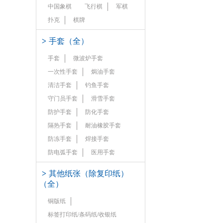
中国象棋
飞行棋
军棋
扑克
棋牌
>
手套（全）
手套
微波炉手套
一次性手套
焗油手套
清洁手套
钓鱼手套
守门员手套
滑雪手套
防护手套
防化手套
隔热手套
耐油橡胶手套
防冻手套
焊接手套
防电弧手套
医用手套
>
其他纸张（除复印纸）
（全）
铜版纸
标签打印纸/条码纸/收银纸