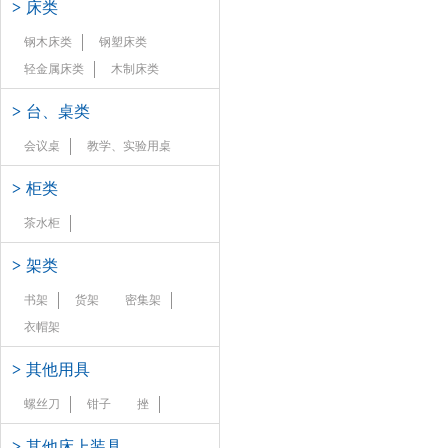
>
床类
钢木床类
钢塑床类
轻金属床类
木制床类
>
台、桌类
会议桌
教学、实验用桌
>
柜类
茶水柜
>
架类
书架
货架
密集架
衣帽架
>
其他用具
螺丝刀
钳子
挫
>
其他床上装具