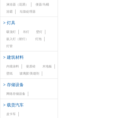
淋浴器（花洒）
便器/马桶
浴霸
垃圾处理器
>
灯具
吸顶灯
吊灯
壁灯
嵌入灯（射灯）
灯泡
灯管
>
建筑材料
内墙涂料
瓷质砖
木地板
壁纸
玻璃胶/美缝剂
>
存储设备
网络存储设备
>
载货汽车
皮卡车