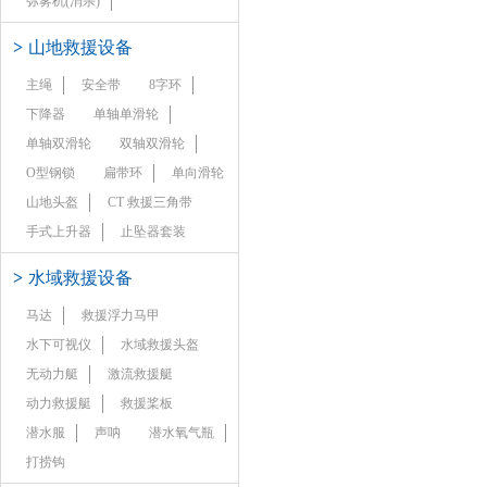
弥雾机(消杀)
>
山地救援设备
主绳
安全带
8字环
下降器
单轴单滑轮
单轴双滑轮
双轴双滑轮
O型钢锁
扁带环
单向滑轮
山地头盔
CT 救援三角带
手式上升器
止坠器套装
>
水域救援设备
马达
救援浮力马甲
水下可视仪
水域救援头盔
无动力艇
激流救援艇
动力救援艇
救援桨板
潜水服
声呐
潜水氧气瓶
打捞钩