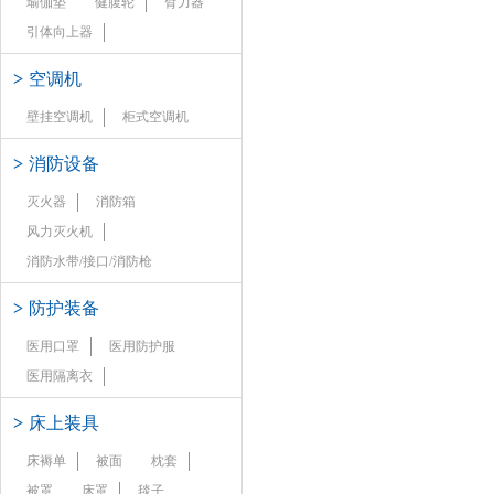
瑜伽垫
健腹轮
臂力器
引体向上器
>
空调机
壁挂空调机
柜式空调机
>
消防设备
灭火器
消防箱
风力灭火机
消防水带/接口/消防枪
>
防护装备
医用口罩
医用防护服
医用隔离衣
>
床上装具
床褥单
被面
枕套
被罩
床罩
毯子