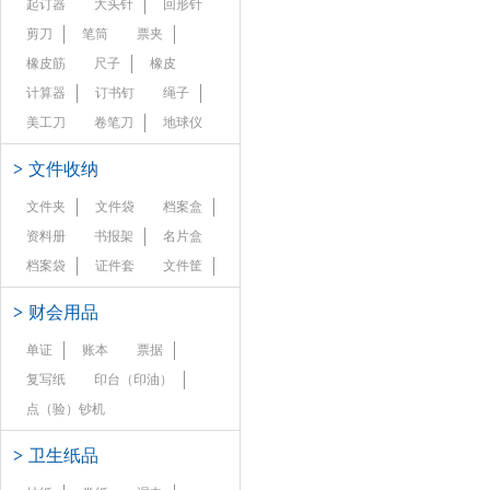
起订器
大头针
回形针
剪刀
笔筒
票夹
橡皮筋
尺子
橡皮
计算器
订书钉
绳子
美工刀
卷笔刀
地球仪
>
文件收纳
文件夹
文件袋
档案盒
资料册
书报架
名片盒
档案袋
证件套
文件筐
>
财会用品
单证
账本
票据
复写纸
印台（印油）
点（验）钞机
>
卫生纸品