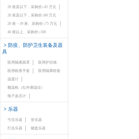
20 座及以下，采购价≤45 万元
20 座及以下，采购价≤80 万元
20 座－39 座、采购价≤75 万元
40 座以上、采购价≤100
>
防疫、防护卫生装备及器
具
医用隔离面罩
医用护目镜
医用检查手套
医用隔离鞋套
温度计
额温枪（红外测温仪）
电子血压计
>
乐器
弓弦乐器
管乐器
打击乐器
键盘乐器