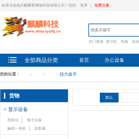
欢迎光临临沂麒麟客网络科技有限公司！您好
登录
|
免费注册
热门搜索
复印机
电脑
碳
全部商品分类
首页
办公设备
您的位置：
首页
货物
扳手
扭力扳手
货物
排序：
默认
新品
>
显示设备
投影仪
电子白板
触控一体机
投影幕