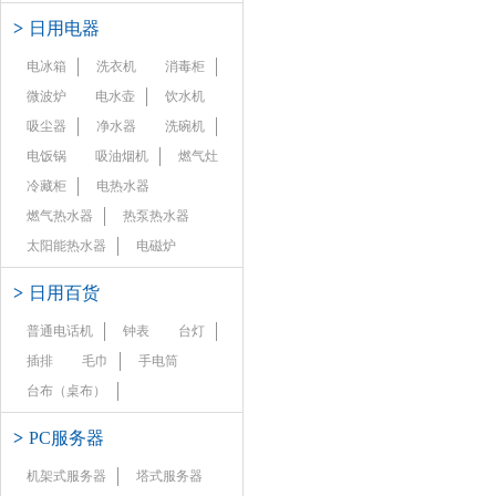
>
日用电器
电冰箱
洗衣机
消毒柜
微波炉
电水壶
饮水机
吸尘器
净水器
洗碗机
电饭锅
吸油烟机
燃气灶
冷藏柜
电热水器
燃气热水器
热泵热水器
太阳能热水器
电磁炉
>
日用百货
普通电话机
钟表
台灯
插排
毛巾
手电筒
台布（桌布）
>
PC服务器
机架式服务器
塔式服务器