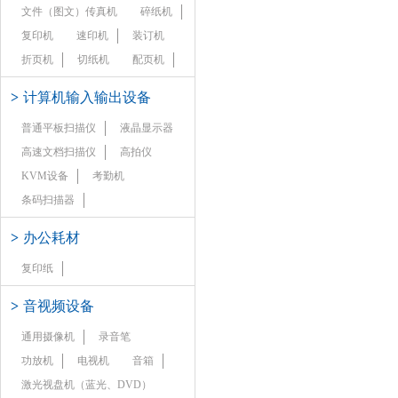
文件（图文）传真机
碎纸机
复印机
速印机
装订机
折页机
切纸机
配页机
>
计算机输入输出设备
普通平板扫描仪
液晶显示器
高速文档扫描仪
高拍仪
KVM设备
考勤机
条码扫描器
>
办公耗材
复印纸
>
音视频设备
通用摄像机
录音笔
功放机
电视机
音箱
激光视盘机（蓝光、DVD）