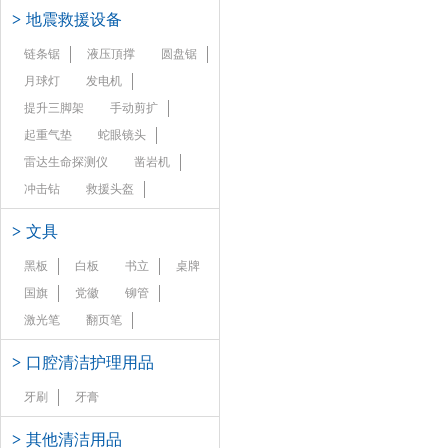
>
地震救援设备
链条锯
液压頂撑
圆盘锯
月球灯
发电机
提升三脚架
手动剪扩
起重气垫
蛇眼镜头
雷达生命探测仪
凿岩机
冲击钻
救援头盔
>
文具
黑板
白板
书立
桌牌
国旗
党徽
铆管
激光笔
翻页笔
>
口腔清洁护理用品
牙刷
牙膏
>
其他清洁用品