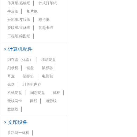
传真纸/热敏纸
针式打印纸
牛皮纸
相片纸
云彩纸/皮纹纸
彩卡纸
胶版纸/道林纸
答题卡纸
工程纸/绘图纸
>
计算机配件
闪存盘（优盘）
移动硬盘
刻录机
键盘
鼠标器
耳麦
鼠标垫
电脑包
光盘
计算机内存
机械硬盘
固态硬盘
机柜
无线网卡
网线
电源线
数据线
>
文印设备
多功能一体机