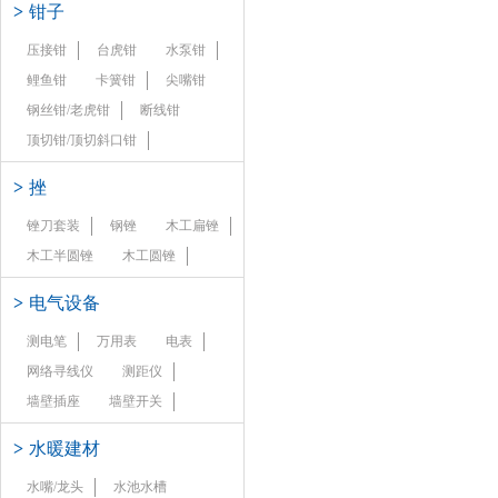
>
钳子
压接钳
台虎钳
水泵钳
鲤鱼钳
卡簧钳
尖嘴钳
钢丝钳/老虎钳
断线钳
顶切钳/顶切斜口钳
>
挫
锉刀套装
钢锉
木工扁锉
木工半圆锉
木工圆锉
>
电气设备
测电笔
万用表
电表
网络寻线仪
测距仪
墙壁插座
墙壁开关
>
水暖建材
水嘴/龙头
水池水槽