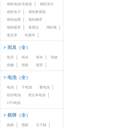
相机电池/充电器
相机清洁
相机色卡
相机数据线
相机贴膜
相机腕带
相机眼罩
夜视仪
增距镜
遮光罩
转接环
>
雨具（全）
雨具
雨伞
雨衣
雨披
雨棚
雨鞋
雨罩
>
电池（全）
电池
干电池
蓄电池
纽扣电池
笔记本电池
UPS电池
>
棋牌（全）
跳棋
围棋
五子棋