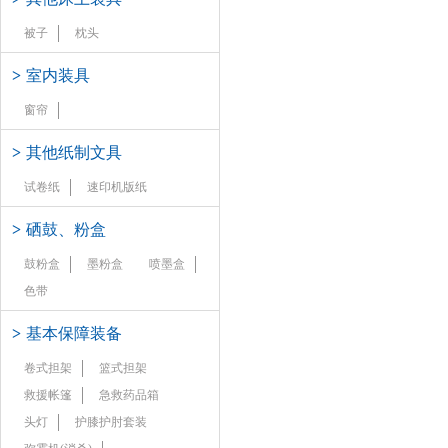
被子
枕头
>
室内装具
窗帘
>
其他纸制文具
试卷纸
速印机版纸
>
硒鼓、粉盒
鼓粉盒
墨粉盒
喷墨盒
色带
>
基本保障装备
卷式担架
篮式担架
救援帐篷
急救药品箱
头灯
护膝护肘套装