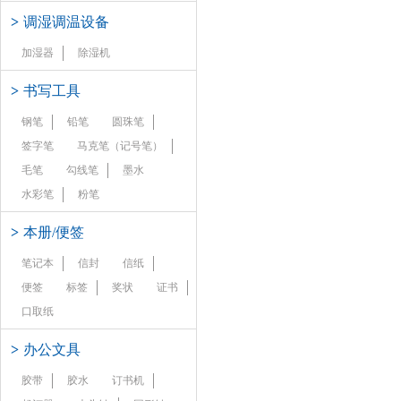
>
调湿调温设备
加湿器
除湿机
>
书写工具
钢笔
铅笔
圆珠笔
签字笔
马克笔（记号笔）
毛笔
勾线笔
墨水
水彩笔
粉笔
>
本册/便签
笔记本
信封
信纸
便签
标签
奖状
证书
口取纸
>
办公文具
胶带
胶水
订书机