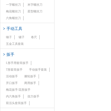
一字螺丝刀
米字螺丝刀
梅花螺丝刀
星型螺丝刀
六角螺丝刀
>
手动工具
锤子
镊子
卷尺
五金工具套装
>
扳手
L形手用套筒扳手
T形套筒扳手
手动扳手套装
活动扳手
棘轮扳手
开口扳手
两用扳手
梅花扳手/花形扳手
内六角扳手
扭力扳手
双活头套筒扳手