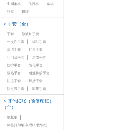
中国象棋
飞行棋
军棋
扑克
棋牌
>
手套（全）
手套
微波炉手套
一次性手套
焗油手套
清洁手套
钓鱼手套
守门员手套
滑雪手套
防护手套
防化手套
隔热手套
耐油橡胶手套
防冻手套
焊接手套
防电弧手套
医用手套
>
其他纸张（除复印纸）
（全）
铜版纸
标签打印纸/条码纸/收银纸