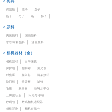
>
餐具
保温瓶
碟子
盘子
筷子
勺子
碗
杯子
>
颜料
丙烯颜料
国画颜料
水彩/水粉颜料
油画颜料
>
相机器材（全）
相机器材
白平衡镜
保护箱
擦屏布
测光表
对焦屏
脚架包
脚架接环
快门线
快装板
滤镜
毛刷
取景器
热靴水平仪
三脚架/云台
闪光灯/手柄
数码包
数码相机适配器
相机背带
相机存储卡