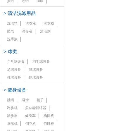
抽纸
卷纸
湿巾
>
清洁洗涤用品
洗洁精
洗衣液
洗衣粉
肥皂
消毒液
清洁剂
洗手液
>
球类
乒乓球设备
羽毛球设备
足球设备
篮球设备
排球设备
网球设备
>
健身设备
跳绳
哑铃
毽子
跑步机
多功能训练器
踏步器
健身车
椭圆机
划船机
倒立机
仰卧板