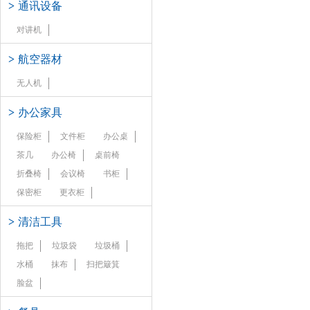
>
通讯设备
对讲机
>
航空器材
无人机
>
办公家具
保险柜
文件柜
办公桌
茶几
办公椅
桌前椅
折叠椅
会议椅
书柜
保密柜
更衣柜
>
清洁工具
拖把
垃圾袋
垃圾桶
水桶
抹布
扫把簸箕
脸盆