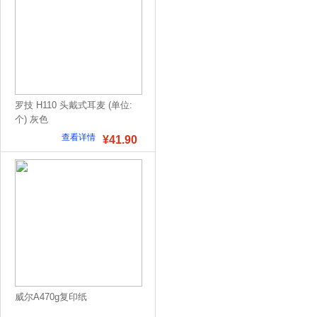
罗技 H110 头戴式耳麦 (单位:
个) 灰色
查看详情
¥41.90
威尔A470g复印纸