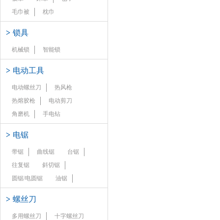
毛巾被
枕巾
>
锁具
机械锁
智能锁
>
电动工具
电动螺丝刀
热风枪
热熔胶枪
电动剪刀
角磨机
手电钻
>
电锯
带锯
曲线锯
台锯
往复锯
斜切锯
圆锯/电圆锯
油锯
>
螺丝刀
多用螺丝刀
十字螺丝刀