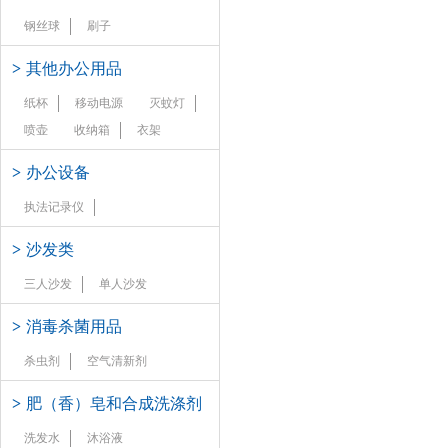
钢丝球
刷子
>
其他办公用品
纸杯
移动电源
灭蚊灯
喷壶
收纳箱
衣架
>
办公设备
执法记录仪
>
沙发类
三人沙发
单人沙发
>
消毒杀菌用品
杀虫剂
空气清新剂
>
肥（香）皂和合成洗涤剂
洗发水
沐浴液