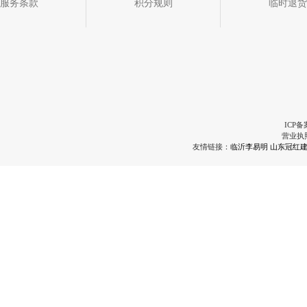
服务条款
积分规则
临时退货
ICP备
营业执
友情链接：
临沂李易明
山东冠红