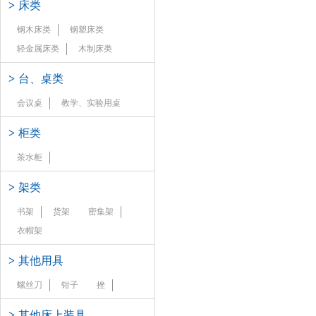
>
床类
钢木床类
钢塑床类
轻金属床类
木制床类
>
台、桌类
会议桌
教学、实验用桌
>
柜类
茶水柜
>
架类
书架
货架
密集架
衣帽架
>
其他用具
螺丝刀
钳子
挫
>
其他床上装具