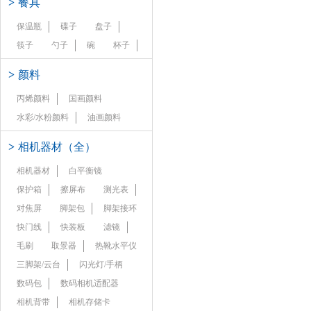
>
餐具
保温瓶
碟子
盘子
筷子
勺子
碗
杯子
>
颜料
丙烯颜料
国画颜料
水彩/水粉颜料
油画颜料
>
相机器材（全）
相机器材
白平衡镜
保护箱
擦屏布
测光表
对焦屏
脚架包
脚架接环
快门线
快装板
滤镜
毛刷
取景器
热靴水平仪
三脚架/云台
闪光灯/手柄
数码包
数码相机适配器
相机背带
相机存储卡