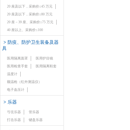
20 座及以下，采购价≤45 万元
20 座及以下，采购价≤80 万元
20 座－39 座、采购价≤75 万元
40 座以上、采购价≤100
>
防疫、防护卫生装备及器
具
医用隔离面罩
医用护目镜
医用检查手套
医用隔离鞋套
温度计
额温枪（红外测温仪）
电子血压计
>
乐器
弓弦乐器
管乐器
打击乐器
键盘乐器