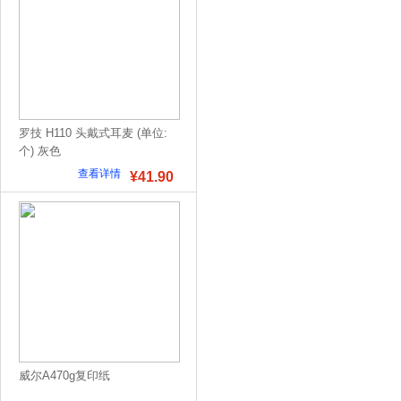
罗技 H110 头戴式耳麦 (单位:
个) 灰色
查看详情
¥41.90
威尔A470g复印纸