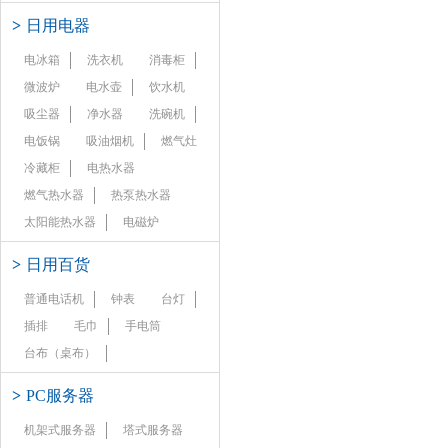
>
日用电器
电冰箱
洗衣机
消毒柜
微波炉
电水壶
饮水机
吸尘器
净水器
洗碗机
电饭锅
吸油烟机
燃气灶
冷藏柜
电热水器
燃气热水器
热泵热水器
太阳能热水器
电磁炉
>
日用百货
普通电话机
钟表
台灯
插排
毛巾
手电筒
台布（桌布）
>
PC服务器
机架式服务器
塔式服务器