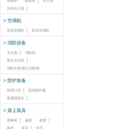
瑜伽垫
健腹轮
臂力器
引体向上器
>
空调机
壁挂空调机
柜式空调机
>
消防设备
灭火器
消防箱
风力灭火机
消防水带/接口/消防枪
>
防护装备
医用口罩
医用防护服
医用隔离衣
>
床上装具
床褥单
被面
枕套
被罩
床罩
毯子