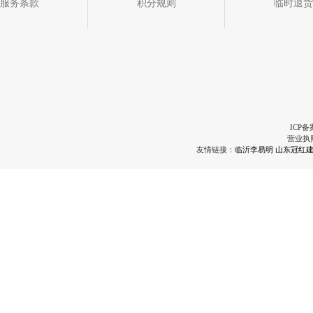
服务条款
积分规则
临时退货
ICP备
营业执
友情链接：
临沂李易明
山东冠红