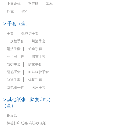
中国象棋
飞行棋
军棋
扑克
棋牌
>
手套（全）
手套
微波炉手套
一次性手套
焗油手套
清洁手套
钓鱼手套
守门员手套
滑雪手套
防护手套
防化手套
隔热手套
耐油橡胶手套
防冻手套
焊接手套
防电弧手套
医用手套
>
其他纸张（除复印纸）
（全）
铜版纸
标签打印纸/条码纸/收银纸