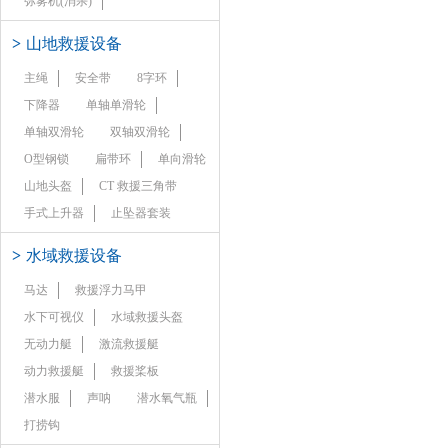
弥雾机(消杀)
>
山地救援设备
主绳
安全带
8字环
下降器
单轴单滑轮
单轴双滑轮
双轴双滑轮
O型钢锁
扁带环
单向滑轮
山地头盔
CT 救援三角带
手式上升器
止坠器套装
>
水域救援设备
马达
救援浮力马甲
水下可视仪
水域救援头盔
无动力艇
激流救援艇
动力救援艇
救援桨板
潜水服
声呐
潜水氧气瓶
打捞钩