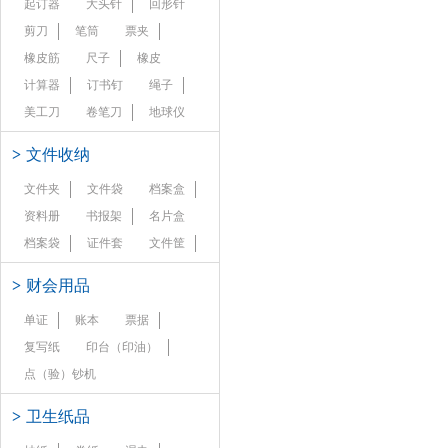
起订器
大头针
回形针
剪刀
笔筒
票夹
橡皮筋
尺子
橡皮
计算器
订书钉
绳子
美工刀
卷笔刀
地球仪
>
文件收纳
文件夹
文件袋
档案盒
资料册
书报架
名片盒
档案袋
证件套
文件筐
>
财会用品
单证
账本
票据
复写纸
印台（印油）
点（验）钞机
>
卫生纸品