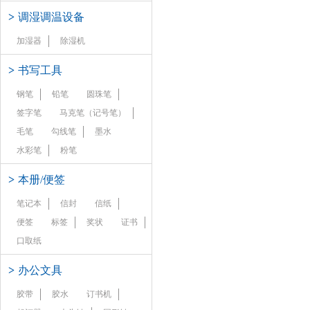
>
调湿调温设备
加湿器
除湿机
>
书写工具
钢笔
铅笔
圆珠笔
签字笔
马克笔（记号笔）
毛笔
勾线笔
墨水
水彩笔
粉笔
>
本册/便签
笔记本
信封
信纸
便签
标签
奖状
证书
口取纸
>
办公文具
胶带
胶水
订书机