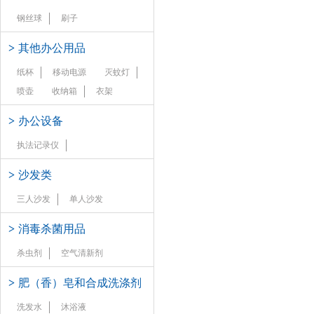
钢丝球
刷子
>
其他办公用品
纸杯
移动电源
灭蚊灯
喷壶
收纳箱
衣架
>
办公设备
执法记录仪
>
沙发类
三人沙发
单人沙发
>
消毒杀菌用品
杀虫剂
空气清新剂
>
肥（香）皂和合成洗涤剂
洗发水
沐浴液