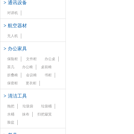
>
通讯设备
对讲机
>
航空器材
无人机
>
办公家具
保险柜
文件柜
办公桌
茶几
办公椅
桌前椅
折叠椅
会议椅
书柜
保密柜
更衣柜
>
清洁工具
拖把
垃圾袋
垃圾桶
水桶
抹布
扫把簸箕
脸盆