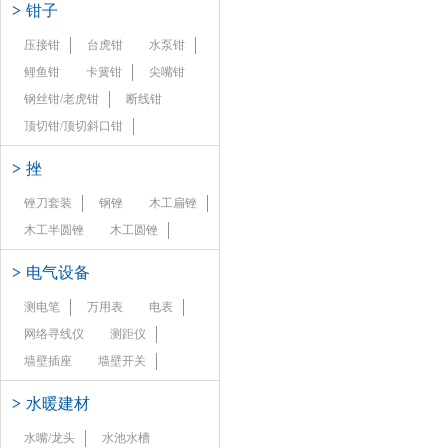
>
钳子
压接钳
台虎钳
水泵钳
鲤鱼钳
卡簧钳
尖嘴钳
钢丝钳/老虎钳
断线钳
顶切钳/顶切斜口钳
>
挫
锉刀套装
钢锉
木工扁锉
木工半圆锉
木工圆锉
>
电气设备
测电笔
万用表
电表
网络寻线仪
测距仪
墙壁插座
墙壁开关
>
水暖建材
水嘴/龙头
水池水槽