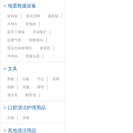
>
地震救援设备
链条锯
液压頂撑
圆盘锯
月球灯
发电机
提升三脚架
手动剪扩
起重气垫
蛇眼镜头
雷达生命探测仪
凿岩机
冲击钻
救援头盔
>
文具
黑板
白板
书立
桌牌
国旗
党徽
铆管
激光笔
翻页笔
>
口腔清洁护理用品
牙刷
牙膏
>
其他清洁用品