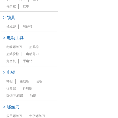
毛巾被
枕巾
>
锁具
机械锁
智能锁
>
电动工具
电动螺丝刀
热风枪
热熔胶枪
电动剪刀
角磨机
手电钻
>
电锯
带锯
曲线锯
台锯
往复锯
斜切锯
圆锯/电圆锯
油锯
>
螺丝刀
多用螺丝刀
十字螺丝刀