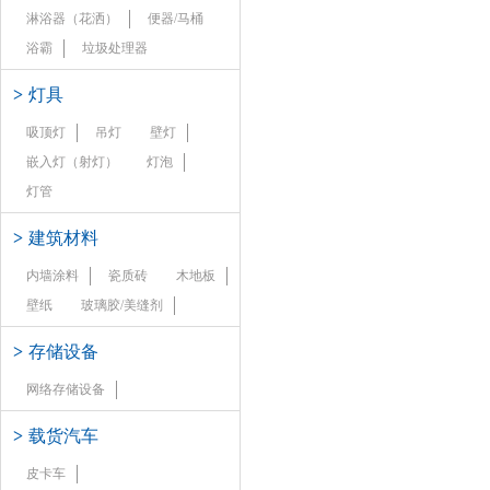
淋浴器（花洒）
便器/马桶
浴霸
垃圾处理器
>
灯具
吸顶灯
吊灯
壁灯
嵌入灯（射灯）
灯泡
灯管
>
建筑材料
内墙涂料
瓷质砖
木地板
壁纸
玻璃胶/美缝剂
>
存储设备
网络存储设备
>
载货汽车
皮卡车