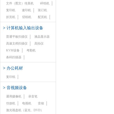
文件（图文）传真机
碎纸机
复印机
速印机
装订机
折页机
切纸机
配页机
>
计算机输入输出设备
普通平板扫描仪
液晶显示器
高速文档扫描仪
高拍仪
KVM设备
考勤机
条码扫描器
>
办公耗材
复印纸
>
音视频设备
通用摄像机
录音笔
功放机
电视机
音箱
激光视盘机（蓝光、DVD）