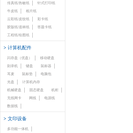
传真纸/热敏纸
针式打印纸
牛皮纸
相片纸
云彩纸/皮纹纸
彩卡纸
胶版纸/道林纸
答题卡纸
工程纸/绘图纸
>
计算机配件
闪存盘（优盘）
移动硬盘
刻录机
键盘
鼠标器
耳麦
鼠标垫
电脑包
光盘
计算机内存
机械硬盘
固态硬盘
机柜
无线网卡
网线
电源线
数据线
>
文印设备
多功能一体机