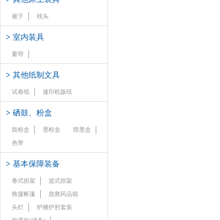
被子
枕头
>
室内装具
窗帘
>
其他纸制文具
试卷纸
速印机版纸
>
硒鼓、粉盒
鼓粉盒
墨粉盒
喷墨盒
色带
>
基本保障装备
卷式担架
篮式担架
救援帐篷
急救药品箱
头灯
护膝护肘套装