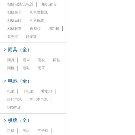
相机电池/充电器
相机清洁
相机色卡
相机数据线
相机贴膜
相机腕带
相机眼罩
夜视仪
增距镜
遮光罩
转接环
>
雨具（全）
雨具
雨伞
雨衣
雨披
雨棚
雨鞋
雨罩
>
电池（全）
电池
干电池
蓄电池
纽扣电池
笔记本电池
UPS电池
>
棋牌（全）
跳棋
围棋
五子棋