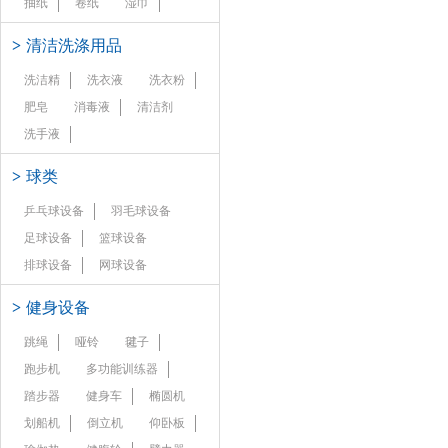
抽纸
卷纸
湿巾
>
清洁洗涤用品
洗洁精
洗衣液
洗衣粉
肥皂
消毒液
清洁剂
洗手液
>
球类
乒乓球设备
羽毛球设备
足球设备
篮球设备
排球设备
网球设备
>
健身设备
跳绳
哑铃
毽子
跑步机
多功能训练器
踏步器
健身车
椭圆机
划船机
倒立机
仰卧板