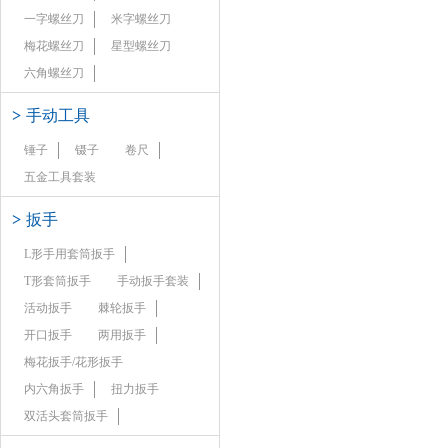
一字螺丝刀
米字螺丝刀
梅花螺丝刀
星型螺丝刀
六角螺丝刀
>
手动工具
锤子
镊子
卷尺
五金工具套装
>
扳手
L形手用套筒扳手
T形套筒扳手
手动扳手套装
活动扳手
棘轮扳手
开口扳手
两用扳手
梅花扳手/花形扳手
内六角扳手
扭力扳手
双活头套筒扳手