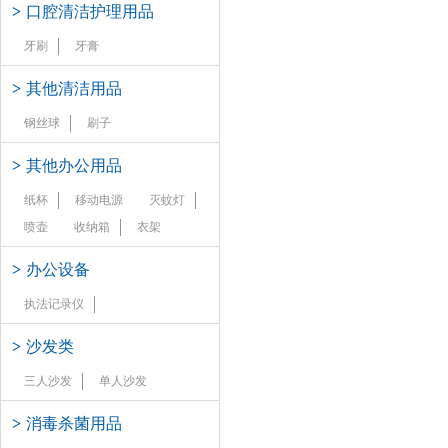
>
口腔清洁护理用品
牙刷
牙膏
>
其他清洁用品
钢丝球
刷子
>
其他办公用品
纸杯
移动电源
灭蚊灯
喷壶
收纳箱
衣架
>
办公设备
执法记录仪
>
沙发类
三人沙发
单人沙发
>
消毒杀菌用品