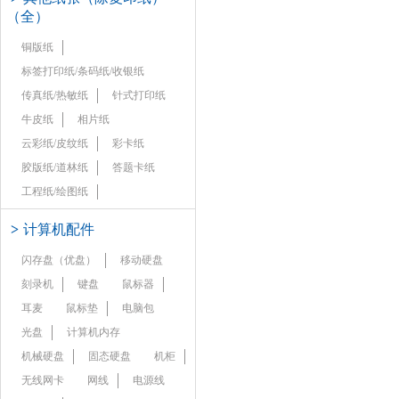
（全）
铜版纸
标签打印纸/条码纸/收银纸
传真纸/热敏纸
针式打印纸
牛皮纸
相片纸
云彩纸/皮纹纸
彩卡纸
胶版纸/道林纸
答题卡纸
工程纸/绘图纸
>
计算机配件
闪存盘（优盘）
移动硬盘
刻录机
键盘
鼠标器
耳麦
鼠标垫
电脑包
光盘
计算机内存
机械硬盘
固态硬盘
机柜
无线网卡
网线
电源线