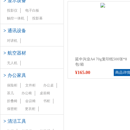
>
显示设备
投影仪
电子白板
触控一体机
投影幕
>
通讯设备
对讲机
>
航空器材
延中兴业A4 70g复印纸500张*8
无人机
包/箱
¥165.00
商品详
>
办公家具
保险柜
文件柜
办公桌
茶几
办公椅
桌前椅
折叠椅
会议椅
书柜
保密柜
更衣柜
>
清洁工具