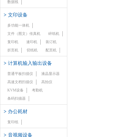
数据线
>
文印设备
多功能一体机
文件（图文）传真机
碎纸机
复印机
速印机
装订机
折页机
切纸机
配页机
>
计算机输入输出设备
普通平板扫描仪
液晶显示器
高速文档扫描仪
高拍仪
KVM设备
考勤机
条码扫描器
>
办公耗材
复印纸
>
音视频设备