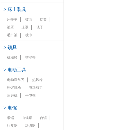
>
床上装具
床褥单
被面
枕套
被罩
床罩
毯子
毛巾被
枕巾
>
锁具
机械锁
智能锁
>
电动工具
电动螺丝刀
热风枪
热熔胶枪
电动剪刀
角磨机
手电钻
>
电锯
带锯
曲线锯
台锯
往复锯
斜切锯