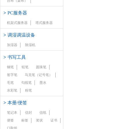
台布（桌布）
>
PC服务器
机架式服务器
塔式服务器
>
调湿调温设备
加湿器
除湿机
>
书写工具
钢笔
铅笔
圆珠笔
签字笔
马克笔（记号笔）
毛笔
勾线笔
墨水
水彩笔
粉笔
>
本册/便签
笔记本
信封
信纸
便签
标签
奖状
证书
口取纸