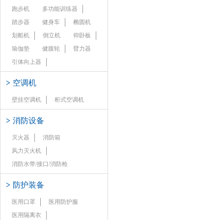
跑步机
多功能训练器
踏步器
健身车
椭圆机
划船机
倒立机
仰卧板
瑜伽垫
健腹轮
臂力器
引体向上器
>
空调机
壁挂空调机
柜式空调机
>
消防设备
灭火器
消防箱
风力灭火机
消防水带/接口/消防枪
>
防护装备
医用口罩
医用防护服
医用隔离衣