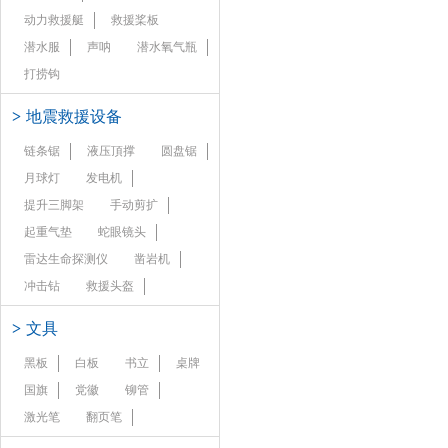
动力救援艇
救援桨板
潜水服
声呐
潜水氧气瓶
打捞钩
>
地震救援设备
链条锯
液压頂撑
圆盘锯
月球灯
发电机
提升三脚架
手动剪扩
起重气垫
蛇眼镜头
雷达生命探测仪
凿岩机
冲击钻
救援头盔
>
文具
黑板
白板
书立
桌牌
国旗
党徽
铆管
激光笔
翻页笔