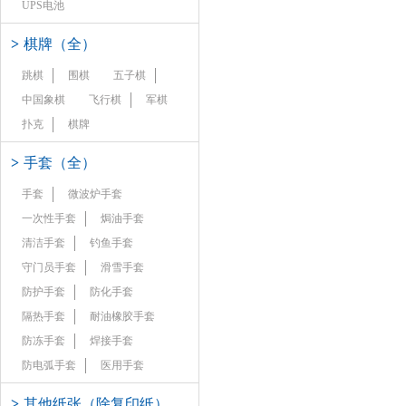
UPS电池
>
棋牌（全）
跳棋
围棋
五子棋
中国象棋
飞行棋
军棋
扑克
棋牌
>
手套（全）
手套
微波炉手套
一次性手套
焗油手套
清洁手套
钓鱼手套
守门员手套
滑雪手套
防护手套
防化手套
隔热手套
耐油橡胶手套
防冻手套
焊接手套
防电弧手套
医用手套
>
其他纸张（除复印纸）