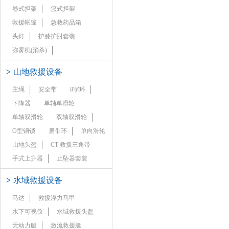
卷式担架
篮式担架
救援帐篷
急救药品箱
头灯
护膝护肘套装
弥雾机(消杀)
>
山地救援设备
主绳
安全带
8字环
下降器
单轴单滑轮
单轴双滑轮
双轴双滑轮
O型钢锁
扁带环
单向滑轮
山地头盔
CT 救援三角带
手式上升器
止坠器套装
>
水域救援设备
马达
救援浮力马甲
水下可视仪
水域救援头盔
无动力艇
激流救援艇