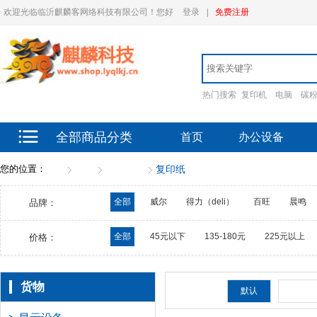
欢迎光临临沂麒麟客网络科技有限公司！您好
登录
|
免费注册
热门搜索
复印机
电脑
碳
全部商品分类
首页
办公设备
您的位置：
首页
货物
办公耗材
复印纸
全部
威尔
得力（deli）
百旺
晨鸣
品牌：
全部
45元以下
135-180元
225元以上
价格：
货物
排序：
默认
新品