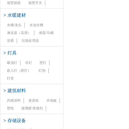
墙壁插座
墙壁开关
>
水暖建材
水嘴/龙头
水池水槽
淋浴器（花洒）
便器/马桶
浴霸
垃圾处理器
>
灯具
吸顶灯
吊灯
壁灯
嵌入灯（射灯）
灯泡
灯管
>
建筑材料
内墙涂料
瓷质砖
木地板
壁纸
玻璃胶/美缝剂
>
存储设备