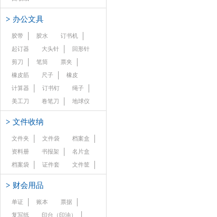
>
办公文具
胶带
胶水
订书机
起订器
大头针
回形针
剪刀
笔筒
票夹
橡皮筋
尺子
橡皮
计算器
订书钉
绳子
美工刀
卷笔刀
地球仪
>
文件收纳
文件夹
文件袋
档案盒
资料册
书报架
名片盒
档案袋
证件套
文件筐
>
财会用品
单证
账本
票据
复写纸
印台（印油）