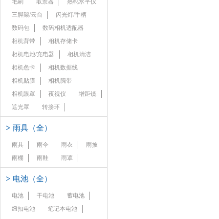
毛刷
取景器
热靴水平仪
三脚架/云台
闪光灯/手柄
数码包
数码相机适配器
相机背带
相机存储卡
相机电池/充电器
相机清洁
相机色卡
相机数据线
相机贴膜
相机腕带
相机眼罩
夜视仪
增距镜
遮光罩
转接环
>
雨具（全）
雨具
雨伞
雨衣
雨披
雨棚
雨鞋
雨罩
>
电池（全）
电池
干电池
蓄电池
纽扣电池
笔记本电池