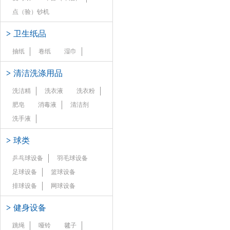
点（验）钞机
>
卫生纸品
抽纸
卷纸
湿巾
>
清洁洗涤用品
洗洁精
洗衣液
洗衣粉
肥皂
消毒液
清洁剂
洗手液
>
球类
乒乓球设备
羽毛球设备
足球设备
篮球设备
排球设备
网球设备
>
健身设备
跳绳
哑铃
毽子