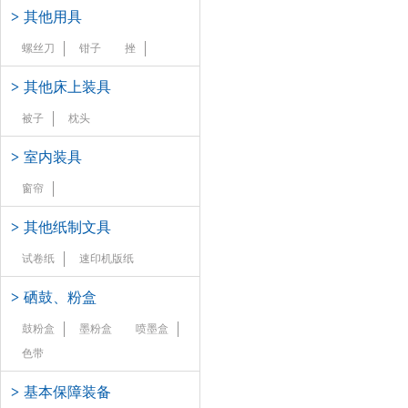
>
其他用具
螺丝刀
钳子
挫
>
其他床上装具
被子
枕头
>
室内装具
窗帘
>
其他纸制文具
试卷纸
速印机版纸
>
硒鼓、粉盒
鼓粉盒
墨粉盒
喷墨盒
色带
>
基本保障装备