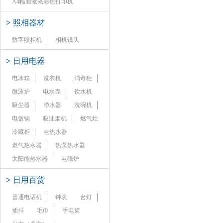
A4幅面激光彩色打印机
>
照相器材
数字照相机
相机镜头
>
日用电器
电冰箱
洗衣机
消毒柜
微波炉
电水壶
饮水机
吸尘器
净水器
洗碗机
电饭锅
吸油烟机
燃气灶
冷藏柜
电热水器
燃气热水器
热泵热水器
太阳能热水器
电磁炉
>
日用百货
普通电话机
钟表
台灯
插排
毛巾
手电筒