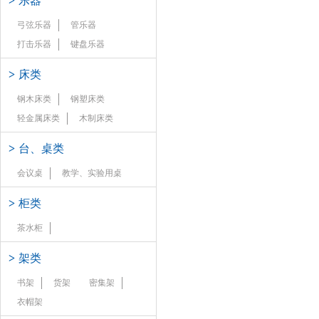
>
乐器
弓弦乐器
管乐器
打击乐器
键盘乐器
>
床类
钢木床类
钢塑床类
轻金属床类
木制床类
>
台、桌类
会议桌
教学、实验用桌
>
柜类
茶水柜
>
架类
书架
货架
密集架
衣帽架