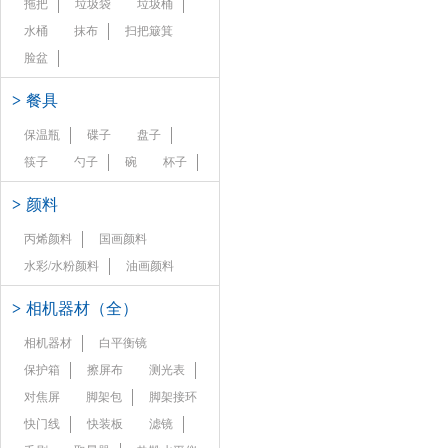
拖把
垃圾袋
垃圾桶
水桶
抹布
扫把簸箕
脸盆
>
餐具
保温瓶
碟子
盘子
筷子
勺子
碗
杯子
>
颜料
丙烯颜料
国画颜料
水彩/水粉颜料
油画颜料
>
相机器材（全）
相机器材
白平衡镜
保护箱
擦屏布
测光表
对焦屏
脚架包
脚架接环
快门线
快装板
滤镜