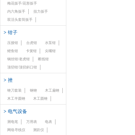
梅花扳手/花形扳手
内六角扳手
扭力扳手
双活头套筒扳手
>
钳子
压接钳
台虎钳
水泵钳
鲤鱼钳
卡簧钳
尖嘴钳
钢丝钳/老虎钳
断线钳
顶切钳/顶切斜口钳
>
挫
锉刀套装
钢锉
木工扁锉
木工半圆锉
木工圆锉
>
电气设备
测电笔
万用表
电表
网络寻线仪
测距仪