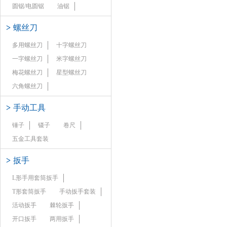
圆锯/电圆锯
油锯
>
螺丝刀
多用螺丝刀
十字螺丝刀
一字螺丝刀
米字螺丝刀
梅花螺丝刀
星型螺丝刀
六角螺丝刀
>
手动工具
锤子
镊子
卷尺
五金工具套装
>
扳手
L形手用套筒扳手
T形套筒扳手
手动扳手套装
活动扳手
棘轮扳手
开口扳手
两用扳手