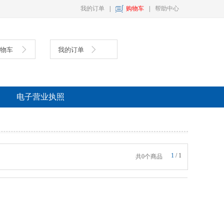
我的订单
|
购物车
|
帮助中心
购物车
我的订单
具
复印纸
墨盒
电子营业执照
1
/
1
共0个商品