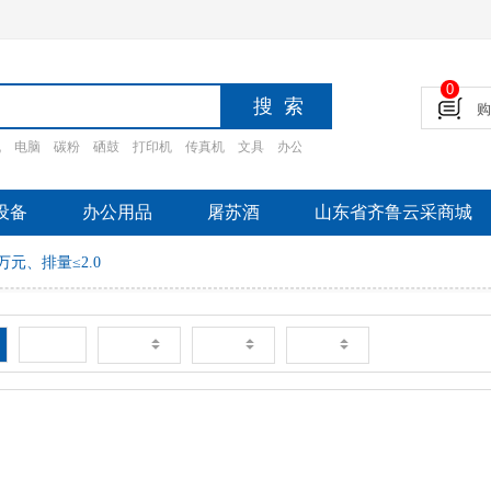
0
机
电脑
碳粉
硒鼓
打印机
传真机
文具
办公设备
摄影设备
家电
办公家
设备
办公用品
屠苏酒
山东省齐鲁云采商城
万元、排量≤2.0
新品
销量
价格
评论