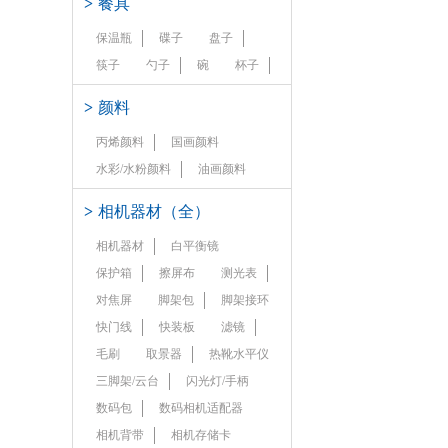
>
餐具
保温瓶
碟子
盘子
筷子
勺子
碗
杯子
>
颜料
丙烯颜料
国画颜料
水彩/水粉颜料
油画颜料
>
相机器材（全）
相机器材
白平衡镜
保护箱
擦屏布
测光表
对焦屏
脚架包
脚架接环
快门线
快装板
滤镜
毛刷
取景器
热靴水平仪
三脚架/云台
闪光灯/手柄
数码包
数码相机适配器
相机背带
相机存储卡