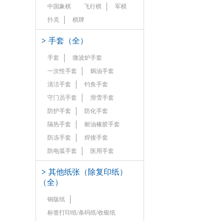
中国象棋
飞行棋
军棋
扑克
棋牌
>
手套（全）
手套
微波炉手套
一次性手套
焗油手套
清洁手套
钓鱼手套
守门员手套
滑雪手套
防护手套
防化手套
隔热手套
耐油橡胶手套
防冻手套
焊接手套
防电弧手套
医用手套
>
其他纸张（除复印纸）
（全）
铜版纸
标签打印纸/条码纸/收银纸