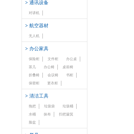
>
通讯设备
对讲机
>
航空器材
无人机
>
办公家具
保险柜
文件柜
办公桌
茶几
办公椅
桌前椅
折叠椅
会议椅
书柜
保密柜
更衣柜
>
清洁工具
拖把
垃圾袋
垃圾桶
水桶
抹布
扫把簸箕
脸盆