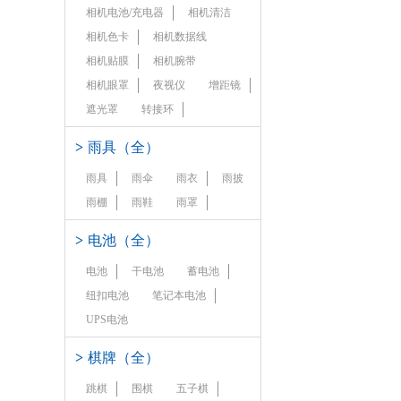
相机电池/充电器
相机清洁
相机色卡
相机数据线
相机贴膜
相机腕带
相机眼罩
夜视仪
增距镜
遮光罩
转接环
>
雨具（全）
雨具
雨伞
雨衣
雨披
雨棚
雨鞋
雨罩
>
电池（全）
电池
干电池
蓄电池
纽扣电池
笔记本电池
UPS电池
>
棋牌（全）
跳棋
围棋
五子棋