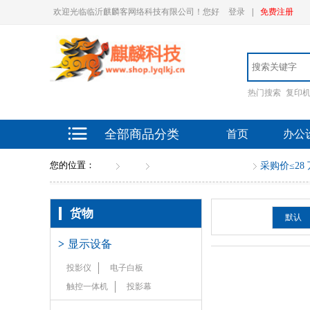
欢迎光临临沂麒麟客网络科技有限公司！您好
登录
|
免费注册
热门搜索
复印
全部商品分类
首页
办公
您的位置：
首页
货物
轿车（含新能源汽车）
采购价≤28 
货物
排序：
默认
>
显示设备
投影仪
电子白板
触控一体机
投影幕