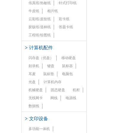
传真纸/热敏纸
针式打印纸
牛皮纸
相片纸
云彩纸/皮纹纸
彩卡纸
胶版纸/道林纸
答题卡纸
工程纸/绘图纸
>
计算机配件
闪存盘（优盘）
移动硬盘
刻录机
键盘
鼠标器
耳麦
鼠标垫
电脑包
光盘
计算机内存
机械硬盘
固态硬盘
机柜
无线网卡
网线
电源线
数据线
>
文印设备
多功能一体机