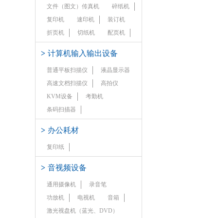
文件（图文）传真机
碎纸机
复印机
速印机
装订机
折页机
切纸机
配页机
>
计算机输入输出设备
普通平板扫描仪
液晶显示器
高速文档扫描仪
高拍仪
KVM设备
考勤机
条码扫描器
>
办公耗材
复印纸
>
音视频设备
通用摄像机
录音笔
功放机
电视机
音箱
激光视盘机（蓝光、DVD）