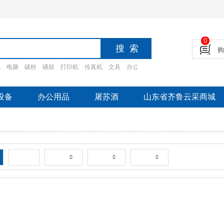
0
机
电脑
碳粉
硒鼓
打印机
传真机
文具
办公设备
摄影设备
家电
办公家
设备
办公用品
屠苏酒
山东省齐鲁云采商城
新品
销量
价格
评论