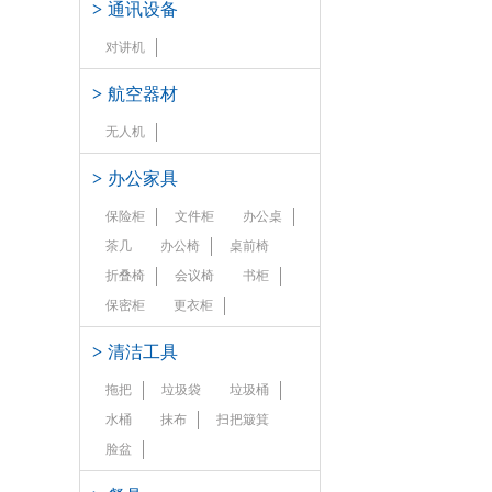
>
通讯设备
对讲机
>
航空器材
无人机
>
办公家具
保险柜
文件柜
办公桌
茶几
办公椅
桌前椅
折叠椅
会议椅
书柜
保密柜
更衣柜
>
清洁工具
拖把
垃圾袋
垃圾桶
水桶
抹布
扫把簸箕
脸盆