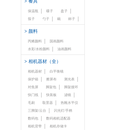
>
餐具
保温瓶
碟子
盘子
筷子
勺子
碗
杯子
>
颜料
丙烯颜料
国画颜料
水彩/水粉颜料
油画颜料
>
相机器材（全）
相机器材
白平衡镜
保护箱
擦屏布
测光表
对焦屏
脚架包
脚架接环
快门线
快装板
滤镜
毛刷
取景器
热靴水平仪
三脚架/云台
闪光灯/手柄
数码包
数码相机适配器
相机背带
相机存储卡