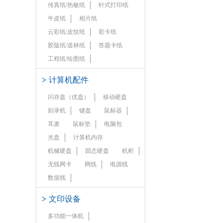
传真纸/热敏纸
针式打印纸
牛皮纸
相片纸
云彩纸/皮纹纸
彩卡纸
胶版纸/道林纸
答题卡纸
工程纸/绘图纸
>
计算机配件
闪存盘（优盘）
移动硬盘
刻录机
键盘
鼠标器
耳麦
鼠标垫
电脑包
光盘
计算机内存
机械硬盘
固态硬盘
机柜
无线网卡
网线
电源线
数据线
>
文印设备
多功能一体机