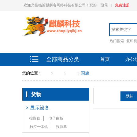
欢迎光临临沂麒麟客网络科技有限公司！您好
登录
|
免费注册
热门搜索
复印
全部商品分类
首页
办公
您的位置：
首页
货物
文具
国旗
货物
排序：
默认
>
显示设备
投影仪
电子白板
触控一体机
投影幕