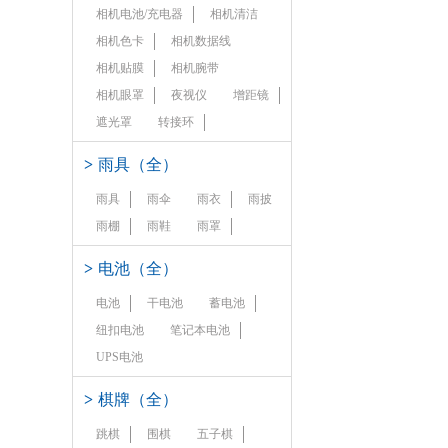
相机电池/充电器
相机清洁
相机色卡
相机数据线
相机贴膜
相机腕带
相机眼罩
夜视仪
增距镜
遮光罩
转接环
>
雨具（全）
雨具
雨伞
雨衣
雨披
雨棚
雨鞋
雨罩
>
电池（全）
电池
干电池
蓄电池
纽扣电池
笔记本电池
UPS电池
>
棋牌（全）
跳棋
围棋
五子棋