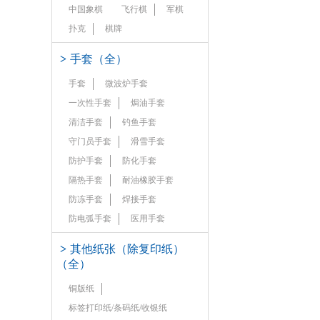
中国象棋
飞行棋
军棋
扑克
棋牌
>
手套（全）
手套
微波炉手套
一次性手套
焗油手套
清洁手套
钓鱼手套
守门员手套
滑雪手套
防护手套
防化手套
隔热手套
耐油橡胶手套
防冻手套
焊接手套
防电弧手套
医用手套
>
其他纸张（除复印纸）
（全）
铜版纸
标签打印纸/条码纸/收银纸