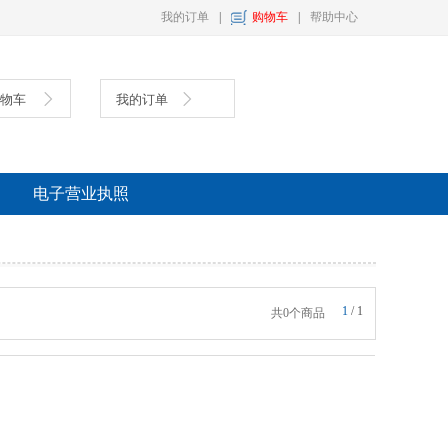
我的订单
|
购物车
|
帮助中心
购物车
我的订单
具
复印纸
墨盒
电子营业执照
1
/
1
共0个商品