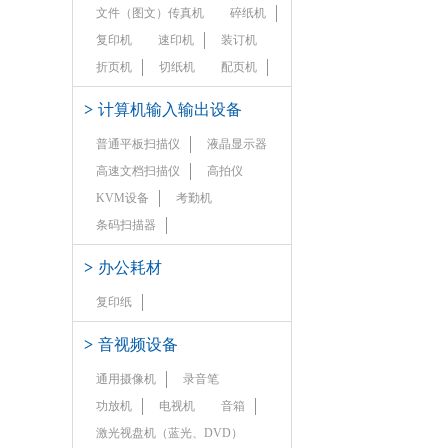
文件（图文）传真机
碎纸机
复印机
速印机
装订机
折页机
切纸机
配页机
>
计算机输入输出设备
普通平板扫描仪
液晶显示器
高速文档扫描仪
高拍仪
KVM设备
考勤机
条码扫描器
>
办公耗材
复印纸
>
音视频设备
通用摄像机
录音笔
功放机
电视机
音箱
激光视盘机（蓝光、DVD）