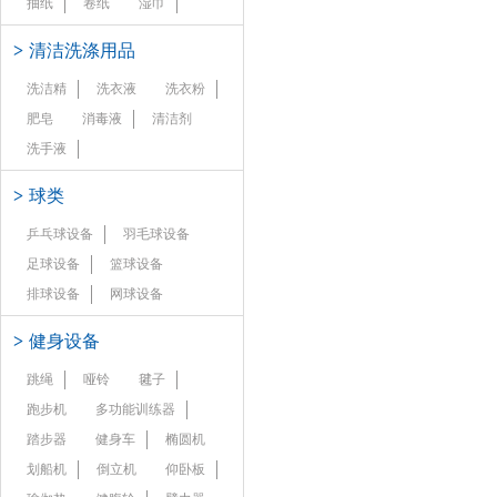
抽纸
卷纸
湿巾
>
清洁洗涤用品
洗洁精
洗衣液
洗衣粉
肥皂
消毒液
清洁剂
洗手液
>
球类
乒乓球设备
羽毛球设备
足球设备
篮球设备
排球设备
网球设备
>
健身设备
跳绳
哑铃
毽子
跑步机
多功能训练器
踏步器
健身车
椭圆机
划船机
倒立机
仰卧板