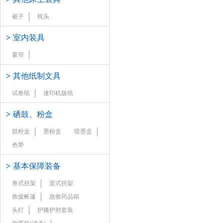
被子
枕头
>
室内装具
窗帘
>
其他纸制文具
试卷纸
速印机版纸
>
硒鼓、粉盒
鼓粉盒
墨粉盒
喷墨盒
色带
>
基本保障装备
卷式担架
篮式担架
救援帐篷
急救药品箱
头灯
护膝护肘套装