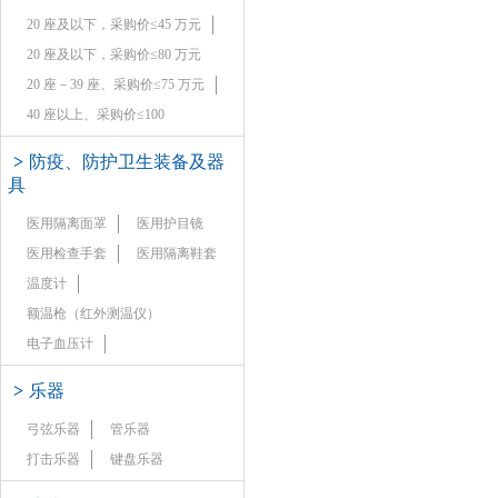
20 座及以下，采购价≤45 万元
20 座及以下，采购价≤80 万元
20 座－39 座、采购价≤75 万元
40 座以上、采购价≤100
>
防疫、防护卫生装备及器
具
医用隔离面罩
医用护目镜
医用检查手套
医用隔离鞋套
温度计
额温枪（红外测温仪）
电子血压计
>
乐器
弓弦乐器
管乐器
打击乐器
键盘乐器