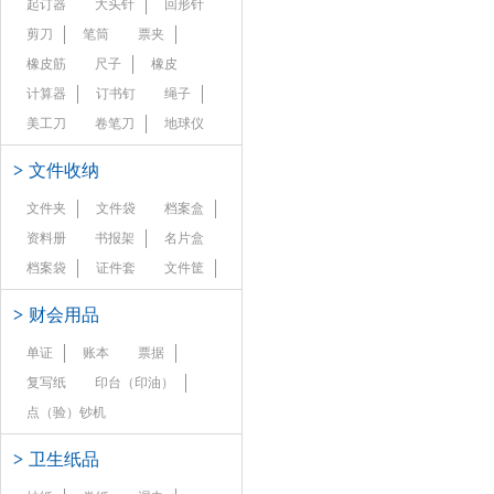
起订器
大头针
回形针
剪刀
笔筒
票夹
橡皮筋
尺子
橡皮
计算器
订书钉
绳子
美工刀
卷笔刀
地球仪
>
文件收纳
文件夹
文件袋
档案盒
资料册
书报架
名片盒
档案袋
证件套
文件筐
>
财会用品
单证
账本
票据
复写纸
印台（印油）
点（验）钞机
>
卫生纸品