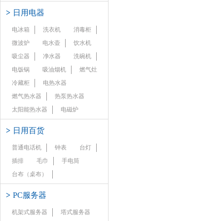
>
日用电器
电冰箱
洗衣机
消毒柜
微波炉
电水壶
饮水机
吸尘器
净水器
洗碗机
电饭锅
吸油烟机
燃气灶
冷藏柜
电热水器
燃气热水器
热泵热水器
太阳能热水器
电磁炉
>
日用百货
普通电话机
钟表
台灯
插排
毛巾
手电筒
台布（桌布）
>
PC服务器
机架式服务器
塔式服务器