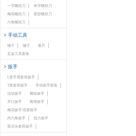
一字螺丝刀
米字螺丝刀
梅花螺丝刀
星型螺丝刀
六角螺丝刀
>
手动工具
锤子
镊子
卷尺
五金工具套装
>
扳手
L形手用套筒扳手
T形套筒扳手
手动扳手套装
活动扳手
棘轮扳手
开口扳手
两用扳手
梅花扳手/花形扳手
内六角扳手
扭力扳手
双活头套筒扳手