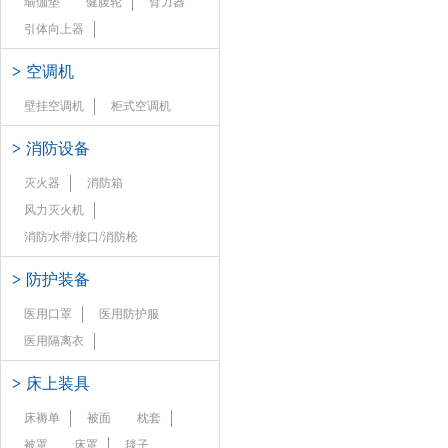
瑜伽垫
健腹轮
臂力器
引体向上器
>
空调机
壁挂空调机
柜式空调机
>
消防设备
灭火器
消防箱
风力灭火机
消防水带/接口/消防枪
>
防护装备
医用口罩
医用防护服
医用隔离衣
>
床上装具
床褥单
被面
枕套
被罩
床罩
毯子