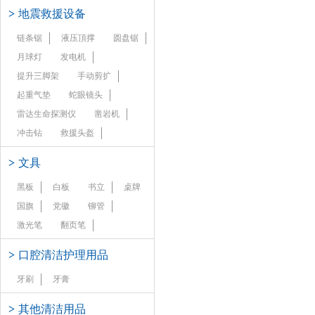
>
地震救援设备
链条锯
液压頂撑
圆盘锯
月球灯
发电机
提升三脚架
手动剪扩
起重气垫
蛇眼镜头
雷达生命探测仪
凿岩机
冲击钻
救援头盔
>
文具
黑板
白板
书立
桌牌
国旗
党徽
铆管
激光笔
翻页笔
>
口腔清洁护理用品
牙刷
牙膏
>
其他清洁用品