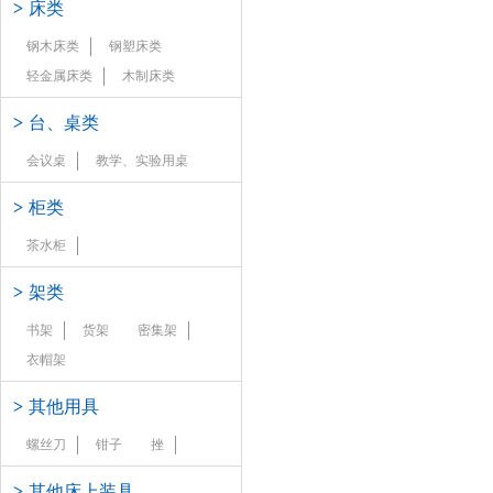
>
床类
钢木床类
钢塑床类
轻金属床类
木制床类
>
台、桌类
会议桌
教学、实验用桌
>
柜类
茶水柜
>
架类
书架
货架
密集架
衣帽架
>
其他用具
螺丝刀
钳子
挫
>
其他床上装具