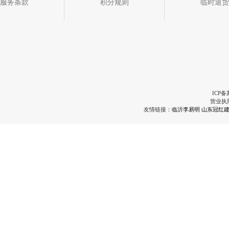
服务条款
积分规则
临时退货
ICP备
营业执
友情链接：
临沂李易明
山东冠红