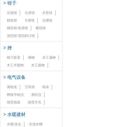
>
钳子
压接钳
台虎钳
水泵钳
鲤鱼钳
卡簧钳
尖嘴钳
钢丝钳/老虎钳
断线钳
顶切钳/顶切斜口钳
>
挫
锉刀套装
钢锉
木工扁锉
木工半圆锉
木工圆锉
>
电气设备
测电笔
万用表
电表
网络寻线仪
测距仪
墙壁插座
墙壁开关
>
水暖建材
水嘴/龙头
水池水槽