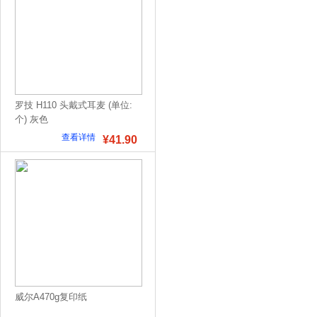
罗技 H110 头戴式耳麦 (单位:
个) 灰色
查看详情
¥41.90
威尔A470g复印纸