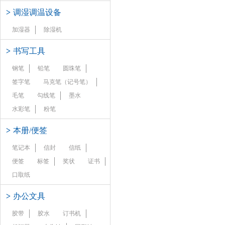
>
调湿调温设备
加湿器
除湿机
>
书写工具
钢笔
铅笔
圆珠笔
签字笔
马克笔（记号笔）
毛笔
勾线笔
墨水
水彩笔
粉笔
>
本册/便签
笔记本
信封
信纸
便签
标签
奖状
证书
口取纸
>
办公文具
胶带
胶水
订书机