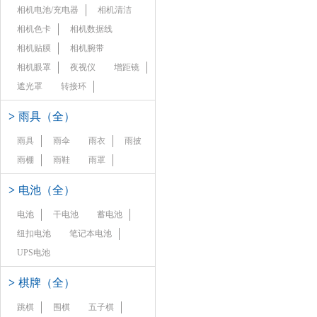
相机电池/充电器
相机清洁
相机色卡
相机数据线
相机贴膜
相机腕带
相机眼罩
夜视仪
增距镜
遮光罩
转接环
>
雨具（全）
雨具
雨伞
雨衣
雨披
雨棚
雨鞋
雨罩
>
电池（全）
电池
干电池
蓄电池
纽扣电池
笔记本电池
UPS电池
>
棋牌（全）
跳棋
围棋
五子棋