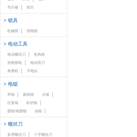
毛巾被
枕巾
>
锁具
机械锁
智能锁
>
电动工具
电动螺丝刀
热风枪
热熔胶枪
电动剪刀
角磨机
手电钻
>
电锯
带锯
曲线锯
台锯
往复锯
斜切锯
圆锯/电圆锯
油锯
>
螺丝刀
多用螺丝刀
十字螺丝刀