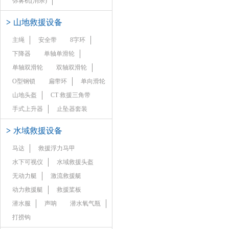
弥雾机(消杀)
>
山地救援设备
主绳
安全带
8字环
下降器
单轴单滑轮
单轴双滑轮
双轴双滑轮
O型钢锁
扁带环
单向滑轮
山地头盔
CT 救援三角带
手式上升器
止坠器套装
>
水域救援设备
马达
救援浮力马甲
水下可视仪
水域救援头盔
无动力艇
激流救援艇
动力救援艇
救援桨板
潜水服
声呐
潜水氧气瓶
打捞钩