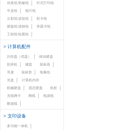
传真纸/热敏纸
针式打印纸
牛皮纸
相片纸
云彩纸/皮纹纸
彩卡纸
胶版纸/道林纸
答题卡纸
工程纸/绘图纸
>
计算机配件
闪存盘（优盘）
移动硬盘
刻录机
键盘
鼠标器
耳麦
鼠标垫
电脑包
光盘
计算机内存
机械硬盘
固态硬盘
机柜
无线网卡
网线
电源线
数据线
>
文印设备
多功能一体机