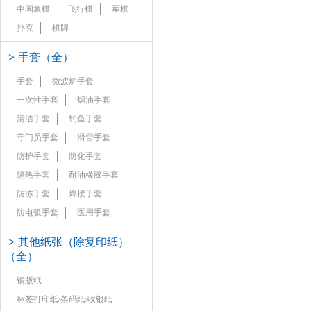
中国象棋
飞行棋
军棋
扑克
棋牌
>
手套（全）
手套
微波炉手套
一次性手套
焗油手套
清洁手套
钓鱼手套
守门员手套
滑雪手套
防护手套
防化手套
隔热手套
耐油橡胶手套
防冻手套
焊接手套
防电弧手套
医用手套
>
其他纸张（除复印纸）
（全）
铜版纸
标签打印纸/条码纸/收银纸