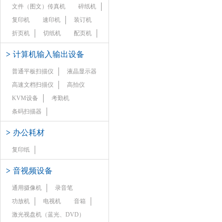
文件（图文）传真机
碎纸机
复印机
速印机
装订机
折页机
切纸机
配页机
>
计算机输入输出设备
普通平板扫描仪
液晶显示器
高速文档扫描仪
高拍仪
KVM设备
考勤机
条码扫描器
>
办公耗材
复印纸
>
音视频设备
通用摄像机
录音笔
功放机
电视机
音箱
激光视盘机（蓝光、DVD）