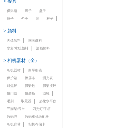
>
餐具
保温瓶
碟子
盘子
筷子
勺子
碗
杯子
>
颜料
丙烯颜料
国画颜料
水彩/水粉颜料
油画颜料
>
相机器材（全）
相机器材
白平衡镜
保护箱
擦屏布
测光表
对焦屏
脚架包
脚架接环
快门线
快装板
滤镜
毛刷
取景器
热靴水平仪
三脚架/云台
闪光灯/手柄
数码包
数码相机适配器
相机背带
相机存储卡