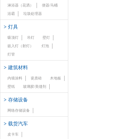
淋浴器（花洒）
便器/马桶
浴霸
垃圾处理器
>
灯具
吸顶灯
吊灯
壁灯
嵌入灯（射灯）
灯泡
灯管
>
建筑材料
内墙涂料
瓷质砖
木地板
壁纸
玻璃胶/美缝剂
>
存储设备
网络存储设备
>
载货汽车
皮卡车