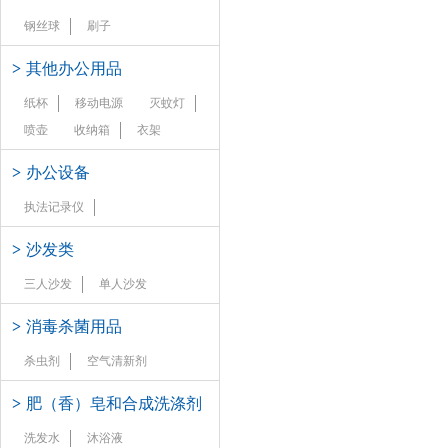
钢丝球
刷子
>
其他办公用品
纸杯
移动电源
灭蚊灯
喷壶
收纳箱
衣架
>
办公设备
执法记录仪
>
沙发类
三人沙发
单人沙发
>
消毒杀菌用品
杀虫剂
空气清新剂
>
肥（香）皂和合成洗涤剂
洗发水
沐浴液