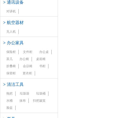
>
通讯设备
对讲机
>
航空器材
无人机
>
办公家具
保险柜
文件柜
办公桌
茶几
办公椅
桌前椅
折叠椅
会议椅
书柜
保密柜
更衣柜
>
清洁工具
拖把
垃圾袋
垃圾桶
水桶
抹布
扫把簸箕
脸盆