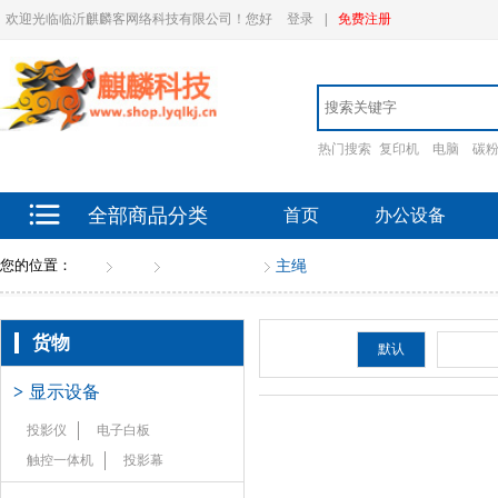
欢迎光临临沂麒麟客网络科技有限公司！您好
登录
|
免费注册
热门搜索
复印机
电脑
碳
全部商品分类
首页
办公设备
您的位置：
首页
货物
山地救援设备
主绳
货物
排序：
默认
新品
>
显示设备
投影仪
电子白板
触控一体机
投影幕