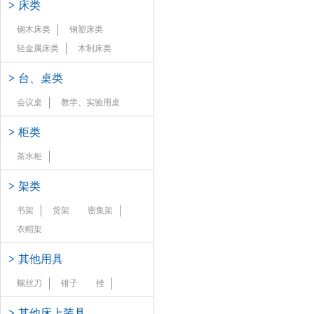
>
床类
钢木床类
钢塑床类
轻金属床类
木制床类
>
台、桌类
会议桌
教学、实验用桌
>
柜类
茶水柜
>
架类
书架
货架
密集架
衣帽架
>
其他用具
螺丝刀
钳子
挫
>
其他床上装具