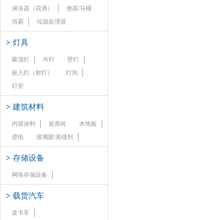
淋浴器（花洒）
便器/马桶
浴霸
垃圾处理器
>
灯具
吸顶灯
吊灯
壁灯
嵌入灯（射灯）
灯泡
灯管
>
建筑材料
内墙涂料
瓷质砖
木地板
壁纸
玻璃胶/美缝剂
>
存储设备
网络存储设备
>
载货汽车
皮卡车