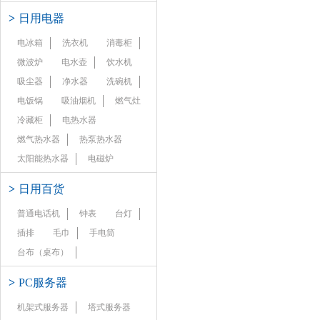
>
日用电器
电冰箱
洗衣机
消毒柜
微波炉
电水壶
饮水机
吸尘器
净水器
洗碗机
电饭锅
吸油烟机
燃气灶
冷藏柜
电热水器
燃气热水器
热泵热水器
太阳能热水器
电磁炉
>
日用百货
普通电话机
钟表
台灯
插排
毛巾
手电筒
台布（桌布）
>
PC服务器
机架式服务器
塔式服务器