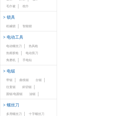
毛巾被
枕巾
>
锁具
机械锁
智能锁
>
电动工具
电动螺丝刀
热风枪
热熔胶枪
电动剪刀
角磨机
手电钻
>
电锯
带锯
曲线锯
台锯
往复锯
斜切锯
圆锯/电圆锯
油锯
>
螺丝刀
多用螺丝刀
十字螺丝刀