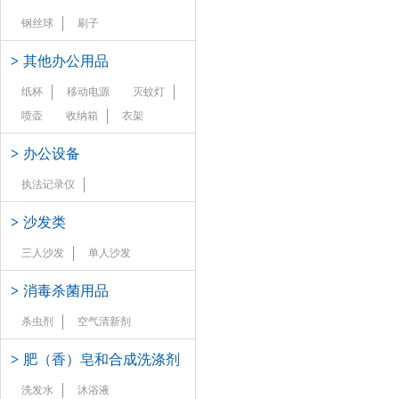
钢丝球
刷子
>
其他办公用品
纸杯
移动电源
灭蚊灯
喷壶
收纳箱
衣架
>
办公设备
执法记录仪
>
沙发类
三人沙发
单人沙发
>
消毒杀菌用品
杀虫剂
空气清新剂
>
肥（香）皂和合成洗涤剂
洗发水
沐浴液