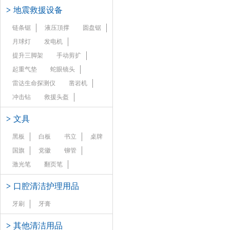
>
地震救援设备
链条锯
液压頂撑
圆盘锯
月球灯
发电机
提升三脚架
手动剪扩
起重气垫
蛇眼镜头
雷达生命探测仪
凿岩机
冲击钻
救援头盔
>
文具
黑板
白板
书立
桌牌
国旗
党徽
铆管
激光笔
翻页笔
>
口腔清洁护理用品
牙刷
牙膏
>
其他清洁用品