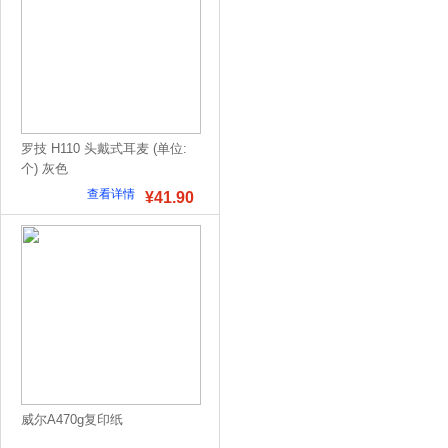
罗技 H110 头戴式耳麦 (单位:
个) 灰色
查看详情
¥41.90
威尔A470g复印纸