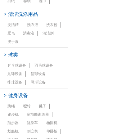
抽纸
卷纸
湿巾
>
清洁洗涤用品
洗洁精
洗衣液
洗衣粉
肥皂
消毒液
清洁剂
洗手液
>
球类
乒乓球设备
羽毛球设备
足球设备
篮球设备
排球设备
网球设备
>
健身设备
跳绳
哑铃
毽子
跑步机
多功能训练器
踏步器
健身车
椭圆机
划船机
倒立机
仰卧板