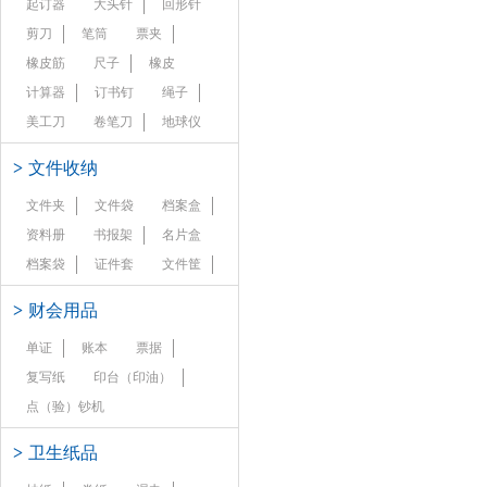
起订器
大头针
回形针
剪刀
笔筒
票夹
橡皮筋
尺子
橡皮
计算器
订书钉
绳子
美工刀
卷笔刀
地球仪
>
文件收纳
文件夹
文件袋
档案盒
资料册
书报架
名片盒
档案袋
证件套
文件筐
>
财会用品
单证
账本
票据
复写纸
印台（印油）
点（验）钞机
>
卫生纸品