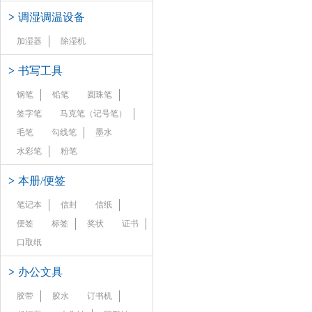
>
调湿调温设备
加湿器
除湿机
>
书写工具
钢笔
铅笔
圆珠笔
签字笔
马克笔（记号笔）
毛笔
勾线笔
墨水
水彩笔
粉笔
>
本册/便签
笔记本
信封
信纸
便签
标签
奖状
证书
口取纸
>
办公文具
胶带
胶水
订书机