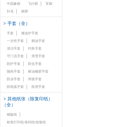
中国象棋
飞行棋
军棋
扑克
棋牌
>
手套（全）
手套
微波炉手套
一次性手套
焗油手套
清洁手套
钓鱼手套
守门员手套
滑雪手套
防护手套
防化手套
隔热手套
耐油橡胶手套
防冻手套
焊接手套
防电弧手套
医用手套
>
其他纸张（除复印纸）
（全）
铜版纸
标签打印纸/条码纸/收银纸