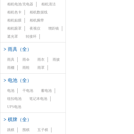
相机电池/充电器
相机清洁
相机色卡
相机数据线
相机贴膜
相机腕带
相机眼罩
夜视仪
增距镜
遮光罩
转接环
>
雨具（全）
雨具
雨伞
雨衣
雨披
雨棚
雨鞋
雨罩
>
电池（全）
电池
干电池
蓄电池
纽扣电池
笔记本电池
UPS电池
>
棋牌（全）
跳棋
围棋
五子棋