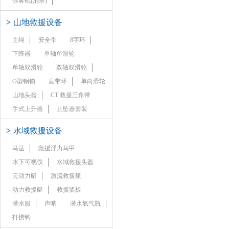
弥雾机(消杀)
>
山地救援设备
主绳
安全带
8字环
下降器
单轴单滑轮
单轴双滑轮
双轴双滑轮
O型钢锁
扁带环
单向滑轮
山地头盔
CT 救援三角带
手式上升器
止坠器套装
>
水域救援设备
马达
救援浮力马甲
水下可视仪
水域救援头盔
无动力艇
激流救援艇
动力救援艇
救援桨板
潜水服
声呐
潜水氧气瓶
打捞钩