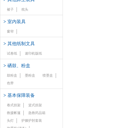
被子
枕头
>
室内装具
窗帘
>
其他纸制文具
试卷纸
速印机版纸
>
硒鼓、粉盒
鼓粉盒
墨粉盒
喷墨盒
色带
>
基本保障装备
卷式担架
篮式担架
救援帐篷
急救药品箱
头灯
护膝护肘套装