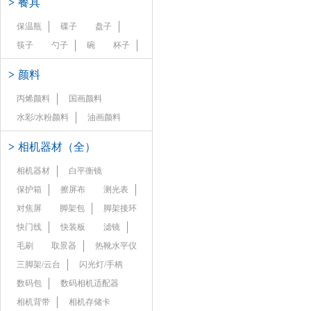
>
餐具
保温瓶
碟子
盘子
筷子
勺子
碗
杯子
>
颜料
丙烯颜料
国画颜料
水彩/水粉颜料
油画颜料
>
相机器材（全）
相机器材
白平衡镜
保护箱
擦屏布
测光表
对焦屏
脚架包
脚架接环
快门线
快装板
滤镜
毛刷
取景器
热靴水平仪
三脚架/云台
闪光灯/手柄
数码包
数码相机适配器
相机背带
相机存储卡