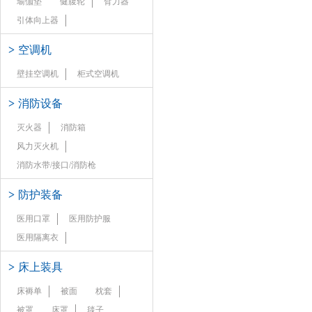
瑜伽垫
健腹轮
臂力器
引体向上器
>
空调机
壁挂空调机
柜式空调机
>
消防设备
灭火器
消防箱
风力灭火机
消防水带/接口/消防枪
>
防护装备
医用口罩
医用防护服
医用隔离衣
>
床上装具
床褥单
被面
枕套
被罩
床罩
毯子