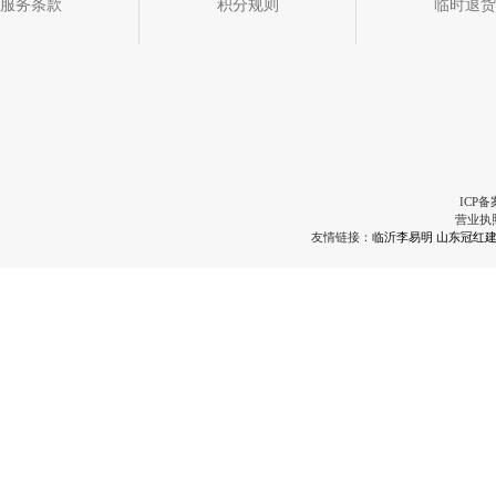
服务条款
积分规则
临时退货
ICP备
营业执
友情链接：
临沂李易明
山东冠红