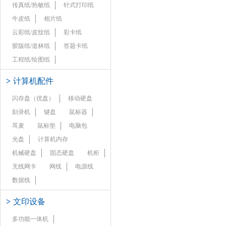
传真纸/热敏纸
针式打印纸
牛皮纸
相片纸
云彩纸/皮纹纸
彩卡纸
胶版纸/道林纸
答题卡纸
工程纸/绘图纸
>
计算机配件
闪存盘（优盘）
移动硬盘
刻录机
键盘
鼠标器
耳麦
鼠标垫
电脑包
光盘
计算机内存
机械硬盘
固态硬盘
机柜
无线网卡
网线
电源线
数据线
>
文印设备
多功能一体机