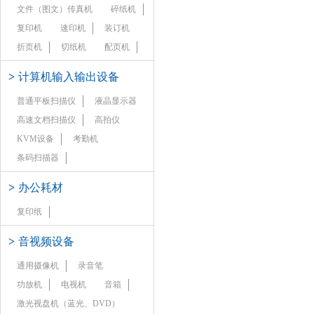
文件（图文）传真机
碎纸机
复印机
速印机
装订机
折页机
切纸机
配页机
>
计算机输入输出设备
普通平板扫描仪
液晶显示器
高速文档扫描仪
高拍仪
KVM设备
考勤机
条码扫描器
>
办公耗材
复印纸
>
音视频设备
通用摄像机
录音笔
功放机
电视机
音箱
激光视盘机（蓝光、DVD）