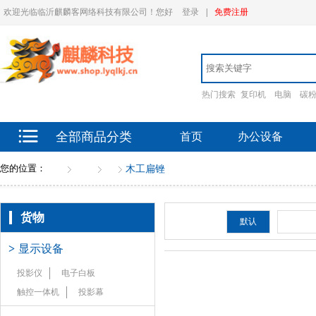
欢迎光临临沂麒麟客网络科技有限公司！您好
登录
|
免费注册
热门搜索
复印机
电脑
碳
全部商品分类
首页
办公设备
您的位置：
首页
货物
挫
木工扁锉
货物
排序：
默认
新品
>
显示设备
投影仪
电子白板
触控一体机
投影幕