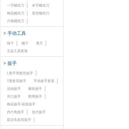
一字螺丝刀
米字螺丝刀
梅花螺丝刀
星型螺丝刀
六角螺丝刀
>
手动工具
锤子
镊子
卷尺
五金工具套装
>
扳手
L形手用套筒扳手
T形套筒扳手
手动扳手套装
活动扳手
棘轮扳手
开口扳手
两用扳手
梅花扳手/花形扳手
内六角扳手
扭力扳手
双活头套筒扳手