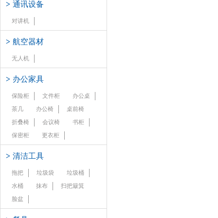
>
通讯设备
对讲机
>
航空器材
无人机
>
办公家具
保险柜
文件柜
办公桌
茶几
办公椅
桌前椅
折叠椅
会议椅
书柜
保密柜
更衣柜
>
清洁工具
拖把
垃圾袋
垃圾桶
水桶
抹布
扫把簸箕
脸盆