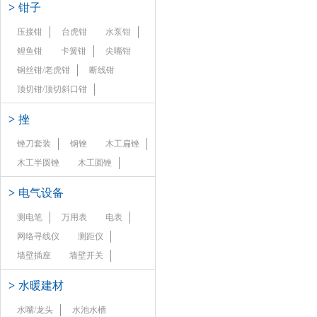
>
钳子
压接钳
台虎钳
水泵钳
鲤鱼钳
卡簧钳
尖嘴钳
钢丝钳/老虎钳
断线钳
顶切钳/顶切斜口钳
>
挫
锉刀套装
钢锉
木工扁锉
木工半圆锉
木工圆锉
>
电气设备
测电笔
万用表
电表
网络寻线仪
测距仪
墙壁插座
墙壁开关
>
水暖建材
水嘴/龙头
水池水槽