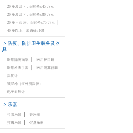
20 座及以下，采购价≤45 万元
20 座及以下，采购价≤80 万元
20 座－39 座、采购价≤75 万元
40 座以上、采购价≤100
>
防疫、防护卫生装备及器
具
医用隔离面罩
医用护目镜
医用检查手套
医用隔离鞋套
温度计
额温枪（红外测温仪）
电子血压计
>
乐器
弓弦乐器
管乐器
打击乐器
键盘乐器