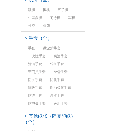
跳棋
围棋
五子棋
中国象棋
飞行棋
军棋
扑克
棋牌
>
手套（全）
手套
微波炉手套
一次性手套
焗油手套
清洁手套
钓鱼手套
守门员手套
滑雪手套
防护手套
防化手套
隔热手套
耐油橡胶手套
防冻手套
焊接手套
防电弧手套
医用手套
>
其他纸张（除复印纸）
（全）