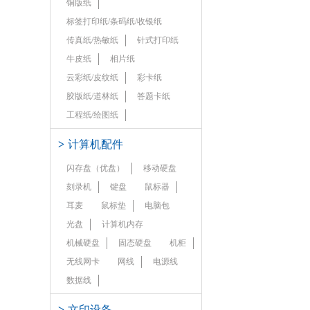
铜版纸
标签打印纸/条码纸/收银纸
传真纸/热敏纸
针式打印纸
牛皮纸
相片纸
云彩纸/皮纹纸
彩卡纸
胶版纸/道林纸
答题卡纸
工程纸/绘图纸
>
计算机配件
闪存盘（优盘）
移动硬盘
刻录机
键盘
鼠标器
耳麦
鼠标垫
电脑包
光盘
计算机内存
机械硬盘
固态硬盘
机柜
无线网卡
网线
电源线
数据线
>
文印设备