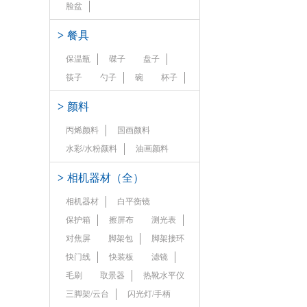
脸盆
>
餐具
保温瓶
碟子
盘子
筷子
勺子
碗
杯子
>
颜料
丙烯颜料
国画颜料
水彩/水粉颜料
油画颜料
>
相机器材（全）
相机器材
白平衡镜
保护箱
擦屏布
测光表
对焦屏
脚架包
脚架接环
快门线
快装板
滤镜
毛刷
取景器
热靴水平仪
三脚架/云台
闪光灯/手柄