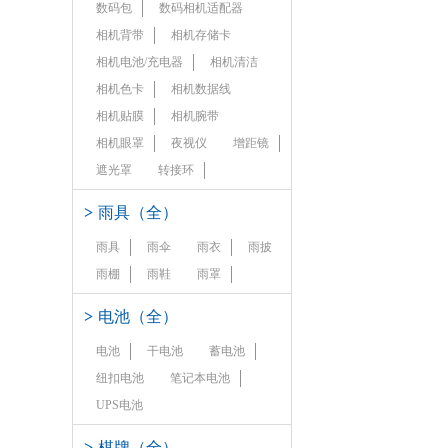
数码包
数码相机适配器
相机背带
相机存储卡
相机电池/充电器
相机清洁
相机色卡
相机数据线
相机贴膜
相机腕带
相机眼罩
夜视仪
增距镜
遮光罩
转接环
>
雨具（全）
雨具
雨伞
雨衣
雨披
雨棚
雨鞋
雨罩
>
电池（全）
电池
干电池
蓄电池
纽扣电池
笔记本电池
UPS电池
>
棋牌（全）