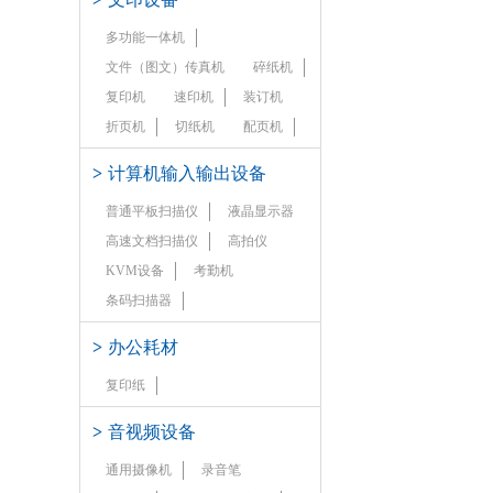
多功能一体机
文件（图文）传真机
碎纸机
复印机
速印机
装订机
折页机
切纸机
配页机
>
计算机输入输出设备
普通平板扫描仪
液晶显示器
高速文档扫描仪
高拍仪
KVM设备
考勤机
条码扫描器
>
办公耗材
复印纸
>
音视频设备
通用摄像机
录音笔