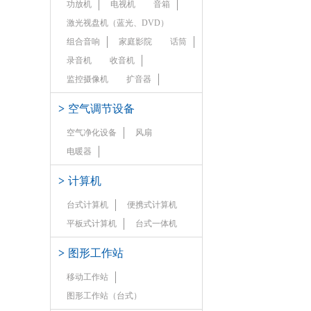
功放机
电视机
音箱
激光视盘机（蓝光、DVD）
组合音响
家庭影院
话筒
录音机
收音机
监控摄像机
扩音器
>
空气调节设备
空气净化设备
风扇
电暖器
>
计算机
台式计算机
便携式计算机
平板式计算机
台式一体机
>
图形工作站
移动工作站
图形工作站（台式）