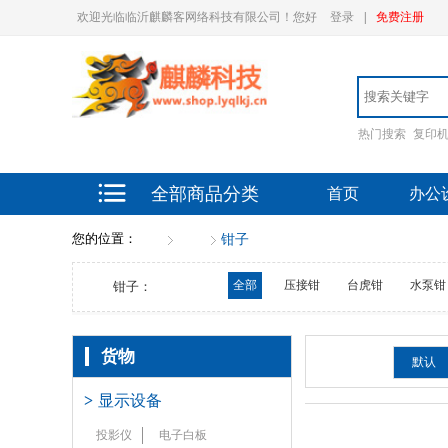
欢迎光临临沂麒麟客网络科技有限公司！您好
登录
|
免费注册
热门搜索
复印
全部商品分类
首页
办公
您的位置：
首页
货物
钳子
全部
压接钳
台虎钳
水泵钳
钳子：
货物
排序：
默认
>
显示设备
投影仪
电子白板