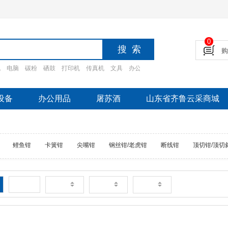
0
机
电脑
碳粉
硒鼓
打印机
传真机
文具
办公设备
摄影设备
家电
办公家
设备
办公用品
屠苏酒
山东省齐鲁云采商城
鲤鱼钳
卡簧钳
尖嘴钳
钢丝钳/老虎钳
断线钳
顶切钳/顶切
新品
销量
价格
评论