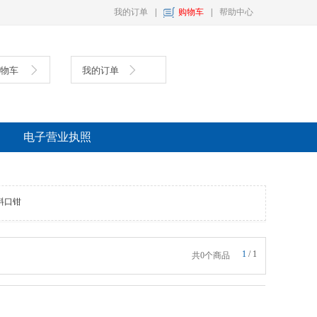
我的订单
|
购物车
|
帮助中心
购物车
我的订单
具
复印纸
墨盒
电子营业执照
斜口钳
1
/
1
共0个商品